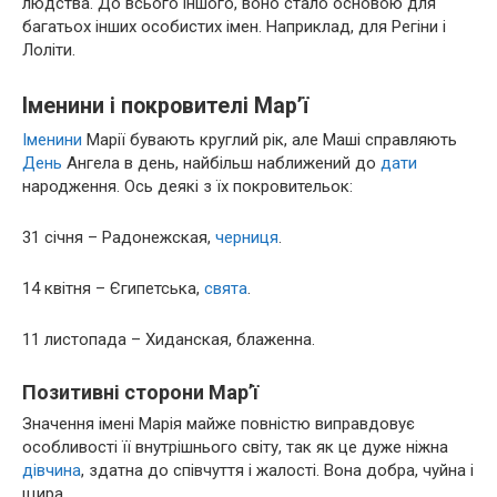
людства. До всього іншого, воно стало основою для
багатьох інших особистих імен. Наприклад, для Регіни і
Лоліти.
Іменини і покровителі Мар’ї
Іменини
Марії бувають круглий рік, але Маші справляють
День
Ангела в день, найбільш наближений до
дати
народження. Ось деякі з їх покровительок:
31 січня – Радонежская,
черниця
.
14 квітня – Єгипетська,
свята
.
11 листопада – Хиданская, блаженна.
Позитивні сторони Мар’ї
Значення імені Марія майже повністю виправдовує
особливості її внутрішнього світу, так як це дуже ніжна
дівчина
, здатна до співчуття і жалості. Вона добра, чуйна і
щира.