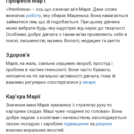
Професія Мар’ї
«Улюблена» – ось що означає ім’я Марія. Дане слово
визначає
роботу
, яку обирає Машенька. Вона намагається
займатися тим, що їй подобається. При цьому дівчина
може вибрати будь-яку індустрію від науки до творчості.
Особливо добре дівчата з таким ім’ям проявляють себе в
поезії, письменстві, музики, біології, медицині та шиття.
Здоров’я
Марія, на жаль, схильна серцевих хвороб, простуд і
проблем в частині гінекології. Вони часто бувають
непомітні на тлі загальної активності дівчата, тому їй
важливо регулярно спостерігатися у
лікаря
.
Кар’єра Марії
Значення імені Марія зумовлює її стратегію руху по
кар’єрних сходах. Маші чуже «ходіння по головах». Вона
добре ладнає з колегами і начальством, насолоджується
своєю посадою і заробляє
підвищення
за
рахунок
власних моральних якостей.