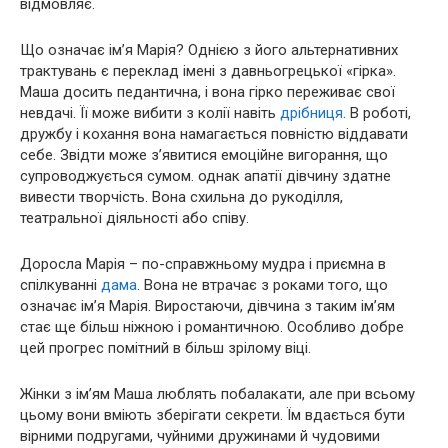
відмовляє.
Що означає ім’я Марія? Однією з його альтернативних
трактувань є переклад імені з давньогрецької «гірка».
Маша досить педантична, і вона гірко переживає свої
невдачі. Її може вибити з колії навіть
дрібниця
. В роботі,
дружбу і кохання вона намагається повністю віддавати
себе. Звідти може з’явитися емоційне вигорання, що
супроводжується сумом. однак апатії дівчину здатне
вивести творчість. Вона схильна до рукоділля,
театральної діяльності або співу.
Доросла Марія – по-справжньому мудра і приємна в
спілкуванні
дама
. Вона не втрачає з роками того, що
означає ім’я Марія. Виростаючи, дівчина з таким ім’ям
стає ще більш ніжною і романтичною. Особливо добре
цей прогрес помітний в більш зрілому віці.
Жінки з ім’ям Маша люблять побалакати, але при всьому
цьому вони вміють зберігати секрети. Їм вдається бути
вірними подругами, чуйними дружинами й чудовими