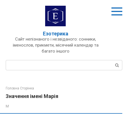
Перейти
до
вмісту
Езотерика
Сайт непізнаного і незвіданого: сонники,
іменослов, прикмети, місячний календар та
багато іншого
Пошук:
Головна Сторінка
Значення імені Марія
М