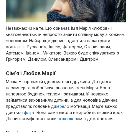
Незважаючи на те, що означає ім’я Марія «любов» і
«натхненність», їй непросто знайти спільну мову з кожним
чоловіком. Найкраще дівчині вдасться налагодити
контакт з Русланом, Іллею, Федором, Станіславом,
Артемом, Іваном і Микитою. Важко буде спілкуватися з
Григорієм, Данилом, Олександром і Дмитром.
Сім’я і Любов Марії
Маша – справжній ідеал матері і дружини. До цього
насамперед зобов’язує значення імені Марія. Вона
наповнює будинок теплом і затишком. Їй неважко
займатися вихованням дитини, а для чоловіка дівчина
представляє головне
джерело
мотивації. Мар’є важко
дається
флірт
. Вона сама ніколи не зробить перший крок.
Дівчині комфортно, коли
чоловік
сам її домагається.