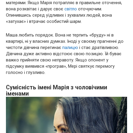
матерями. Якщо Марія потрапляє в правильне оточення,
вона розквітає і дарує своє
світло
оточуючим.
Опинившись серед уїдливих і зухвалих людей, вона
«затухає» і втрачає особистий шарм.
Маша любить порядок. Вона не терпить «бруду» ні в
квартирі, ні у власних думках. Іноді у своєму прагненні до
чистоти дівчина перегинає
палицю
і стає дратівливою.
Дівчина дуже активно відстоює свою позицію. Їй буває
важко прийняти свою неправоту. Якщо опонент у
підсумку виявився «програв», Мері святкує перемогу
голосно і глузливо.
Сумісність імені Марія з чоловічими
іменами