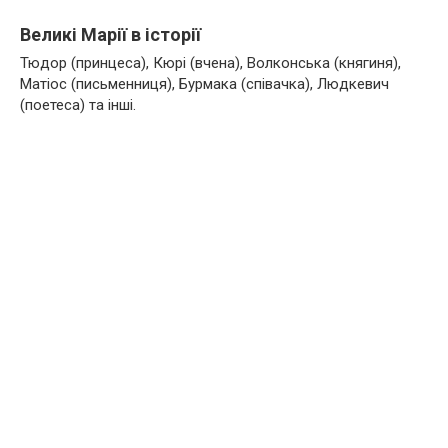
Великі Марії в історії
Тюдор (принцеса), Кюрі (вчена), Волконська (княгиня),
Матіос (письменниця), Бурмака (співачка), Людкевич
(поетеса) та інші.