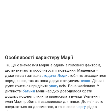
Особливості характеру Марії
Те, що означає ім’я Марія, є одним з головних факторів,
що визначають особливості її поведінки. Машенька –
дуже тепла і затишна
людина
.
Люди
люблять знаходитися
поряд з нею, так як вона дарує оточуючим
тепло
. Дівчині
дуже хочеться приділити
увагу
всім. Вона жалісливо. У
дитинстві
батьків
Маші нерідко доводилося брати
додому кошенят, яких та приносила з вулиці. Значення
імені Марія робить її «важливою» для інших. До неї часто
звертаються за допомогою, а та, в свою
чергу
, рідко