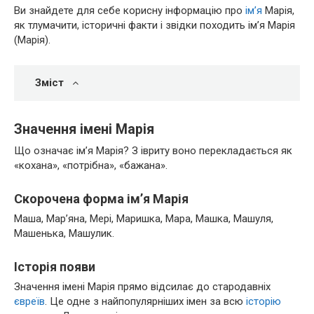
Ви знайдете для себе корисну інформацію про
ім’я
Марія,
як тлумачити, історичні факти і звідки походить ім’я Марія
(Марія).
Зміст
Значення імені Марія
Що означає ім’я Марія? З івриту воно перекладається як
«кохана», «потрібна», «бажана».
Скорочена форма ім’я Марія
Маша, Мар’яна, Мері, Маришка, Мара, Машка, Машуля,
Машенька, Машулик.
Історія появи
Значення імені Марія прямо відсилає до стародавніх
євреїв
. Це одне з найпопулярніших імен за всю
історію