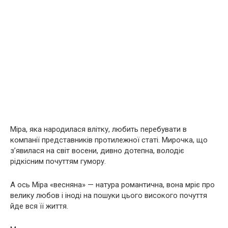
Міра, яка народилася влітку, любить перебувати в
компанії представників протилежної статі. Мирочка, що
з’явилася на світ восени, дивно дотепна, володіє
рідкісним почуттям гумору.
А ось Міра «весняна» — натура романтична, вона мріє про
велику любов і іноді на пошуки цього високого почуття
йде вся її життя.