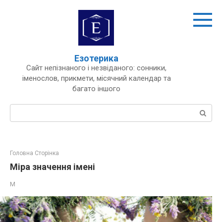
Перейти
до
вмісту
Езотерика
Сайт непізнаного і незвіданого: сонники,
іменослов, прикмети, місячний календар та
багато іншого
Пошук:
Головна Сторінка
Міра значення імені
М