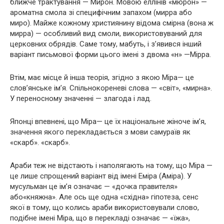
ближче трактування — Мирон. Мовою еллінів «мюрон» —
ароматна смола зі специфічним запахом (мирра або
миро). Майже кожному християнину відома смірна (вона ж
мирра) — особливий вид смоли, використовуваний для
церковних обрядів. Саме тому, мабуть, і з’явився інший
варіант письмової форми цього імені з двома «н» —Мірра.
Втім, має місце й інша теорія, згідно з якою Міра— це
слов’янське ім’я. Спільнокореневі слова — «світ», «мирна».
У переносному значенні — злагода і лад.
Японці впевнені, що Міра— це їх національне жіноче ім’я,
значення якого перекладається з мови самураїв як
«скарб». «скарб».
Араби теж не відстають і наполягають на тому, що Міра —
це лише спрощений варіант від імені Еміра (Аміра). У
мусульман це ім’я означає — «дочка правителя»
або«княжна». Але ось ще одна «східна» гіпотеза, сенс
якої в тому, що колись араби використовували слово,
подібне імені Міра, що в перекладі означає — «їжа»,