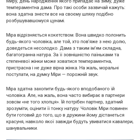
Миру, день народження якого припадає на зиму, дуже
темпераментна дама. Про такі особи зазвичай кажуть:
вона здатна знести все на своєму шляху подібно
розбушувавшомуся цунамі.
Міра відрізняється кокетством. Вона швидко полонить
будь-якого чоловіка, але той, хто пов’яже з нею долю,
доведеться несолодко. Дама з таким ім’ям складна,
багатогранна натура. За її зовнішністю паїньками та
степеневої жінки може ховатися темпераментна,
пристрасна і не дуже вірна жінка. На жаль, моральні
постулати, на думку Міри — порожній звук.
Міра здатна захопити будь-якого вподобаного їй
чоловіка. Але, на жаль, вона часто вибирає в партнери
зовсім «не того хлопця». Їй потрібен партнер, здатний
зрозуміти, оцінити її тонку натуру. Чоловік Міри повинен
бути готовий до того, що в дружини йому дістанеться
красуня, навколо якої завжди будуть увиватися кавалери,
шанувальники.