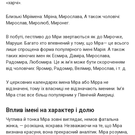
«харчі».
Близькі Міріімена: Міріна, Мирослава, А також чоловічі:
Мирослав, Миролюб, Миронег.
В побуті, пестливо до Міри звертаються як до Мирочке,
Маруше. Багато хто впевнений у тому, що Міра— це всього
лише спрощена форма популярного імені Марія. А також
таких жіночих імен як Есмира, Даміра, Мирослава,
Радомира, Любомира. Це ж ім’я може бути скороченням
від чоловічих: Яромир, Радомир, Велімир, Мирослав, і т. д.
У церковних календарях імена Міра або Мірра не
відзначені, тому їх власниці не відзначають іменини. Ім’я
Міра стає все більш популярним у Північній Америці.
Вплив імені на характер і долю
Чутлива й тонка Міра зовні виглядає, немов фатальна
жінка, — розкішна, яскрава. Незважаючи на те, що Міра
визнана красуня, вона прекрасний аналітик. Міра розумна,