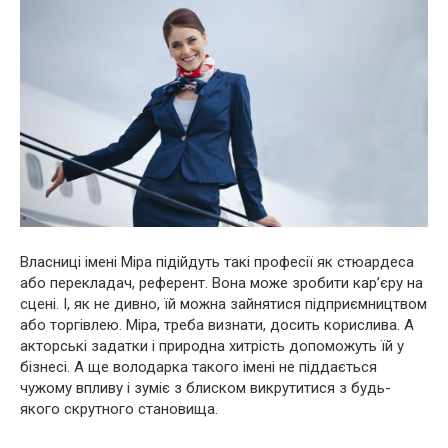
Власниці імені Міра підійдуть такі професії як стюардеса
або перекладач, референт. Вона може зробити кар’єру на
сцені. І, як не дивно, їй можна зайнятися підприємництвом
або торгівлею. Міра, треба визнати, досить корислива. А
акторські задатки і природна хитрість допоможуть їй у
бізнесі. А ще володарка такого імені не піддається
чужому впливу і зуміє з блиском викрутитися з будь-
якого скрутного становища.