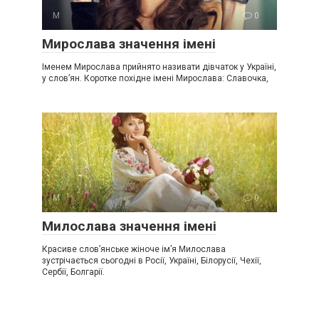
М
0
Мирослава значення імені
Іменем Мирослава прийнято називати дівчаток у Україні,
у слов’ян. Коротке похідне імені Мирослава: Славочка,
М
0
Милослава значення імені
Красиве слов’янське жіноче ім’я Милослава
зустрічається сьогодні в Росії, Україні, Білорусії, Чехії,
Сербії, Болгарії.