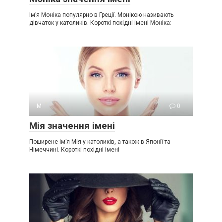
Ім’я Моніка популярно в Греції. Монікою називають
дівчаток у католиків. Короткі похідні імені Моніка:
М
0
Мія значення імені
Поширене ім’я Мія у католиків, а також в Японії та
Німеччині. Короткі похідні імені