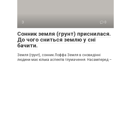
З
0
Сонник земля (грунт) приснилася.
До чого сниться землю у сні
бачити.
Земля (грунт), сонник Лоффа Земля в сновидінні
людини має кілька аспектів тлумачення. Насамперед –