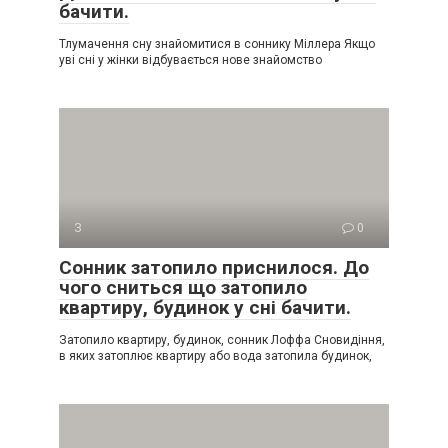
бачити.
Тлумачення сну знайомитися в соннику Міллера Якщо
уві сні у жінки відбувається нове знайомство
З
0
Сонник затопило приснилося. До
чого сниться що затопило
квартиру, будинок у сні бачити.
Затопило квартиру, будинок, сонник Лоффа Сновидіння,
в яких затоплює квартиру або вода затопила будинок,