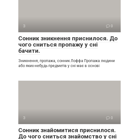
З
0
Сонник зникнення приснилося. До
чого сниться пропажу у сні
бачити.
Зникнення, пропажа, сонник Лоффа Пропажа людини
або яких-небудь предметів у сні має в основі
З
0
Сонник знайомитися приснилося.
До чого сниться знайомство у сні