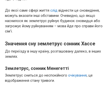
До якої саме сфері життя
слід
віднести це сновидіння,
можуть вказати інші обставини. Очевидно, що якщо
наснилося як землетрус руйнує будинок сновидця або
загрожує йому руйнуванням – мова йде про справи його
сім’ї.
Значення сну землетрус сонник Хассе
До переїзду в іншу країну, розташовану далеко, в інших
землях.
Землетрус, сонник Менегетті
Землетрус сниться до неспокійного
очікування
, це
відображення стану тривоги.