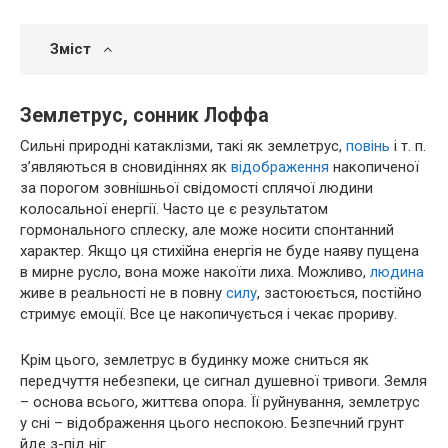
Зміст
Землетрус, сонник Лоффа
Сильні природні катаклізми, такі як землетрус,
повінь
і т. п.
з’являються в сновидіннях як
відображення
накопиченої
за порогом зовнішньої свідомості сплячої людини
колосальної енергії. Часто це є результатом
гормонального сплеску, але може носити спонтанний
характер. Якщо ця стихійна енергія не буде наяву пущена
в мирне русло, вона може накоїти лиха. Можливо,
людина
живе в реальності не в повну
силу
, застоюється, постійно
стримує емоції. Все це накопичується і чекає прориву.
Крім цього, землетрус в будинку може сниться як
передчуття небезпеки, це сигнал душевної тривоги. Земля
– основа всього, життєва опора. Її руйнування, землетрус
у сні – відображення цього неспокою. Безпечний грунт
йде з-під ніг.