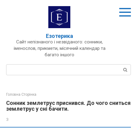
Перейти
до
вмісту
Езотерика
Сайт непізнаного і незвіданого: сонники,
іменослов, прикмети, місячний календар та
багато іншого
Пошук:
Головна Сторінка
Сонник землетрус приснився. До чого сниться
землетрус у сні бачити.
З