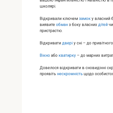
вашою інфантильністю і наївністю в п
школярі.
Відкривали ключем
замок
у власний 
виявите
обман
з боку власних
дітей
чи
пристрастю.
Відкривати
двері
у сні – до привітно
Вікно
або
кватирку
– до марних витрат
Довелося відкривати в сновидінні ск
проявіть
нескромність
щодо особистог