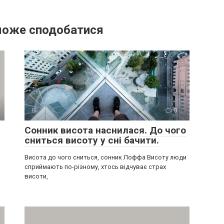
може сподобатися
В
0
Сонник висота наснилася. До чого
сниться висоту у сні бачити.
Висота до чого сниться, сонник Лоффа Висоту люди
сприймають по-різному, хтось відчуває страх
висоти,