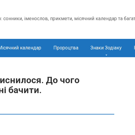
о: сонники, іменослов, прикмети, місячний календар та бага
Місячний календар
Пророцтва
Знаки Зодіаку
иснилося. До чого
ні бачити.