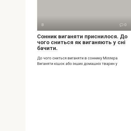
В
0
Сонник виганяти приснилося. До
чого сниться як виганяють у сні
бачити.
До чого сниться виганяти в соннику Міллера
Виганяти кішок або інших домашніх тварин у