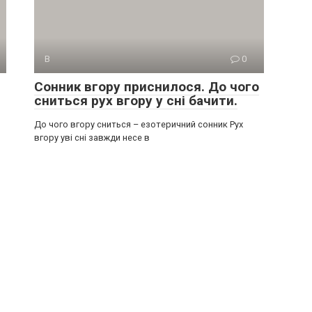
В
0
Сонник вгору приснилося. До чого
сниться рух вгору у сні бачити.
До чого вгору сниться – езотеричний сонник Рух
вгору уві сні завжди несе в