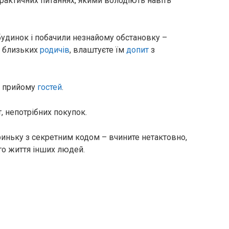
рактичних питаннях, якими володіють навіть
будинок і побачили незнайому обстановку –
 близьких
родичів
, влаштуєте їм
допит
з
го прийому
гостей
.
, непотрібних покупок.
риньку з секретним кодом – вчините нетактовно,
о життя інших людей.