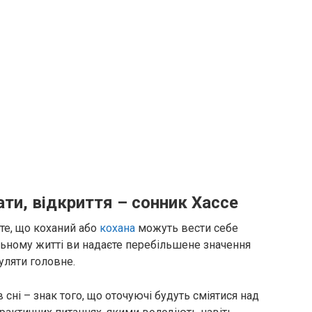
ати, відкриття – сонник Хассе
 те, що коханий або
кохана
можуть вести себе
альному житті ви надаєте перебільшене значення
уляти головне.
 сні – знак того, що оточуючі будуть сміятися над