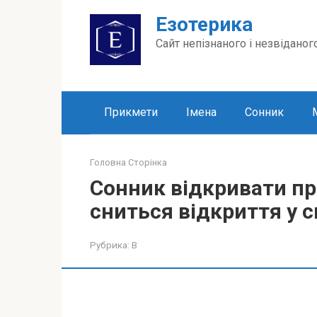
Перейти
Езотерика
до
вмісту
Сайт непізнаного і незвіданог
Прикмети
Імена
Сонник
Головна Сторінка
Сонник відкривати пр
сниться відкриття у с
Рубрика:
В