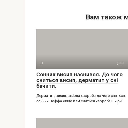
Вам також 
В
0
Сонник висип наснився. До чого
сниться висип, дерматит у сні
бачити.
Дерматит, висип, шкірна хвороба до чого сняться,
сонник Лоффа Якщо вам сниться хвороба шкіри,