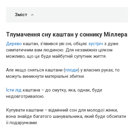
Зміст
Тлумачення сну каштан у соннику Міллера
Дерево
каштан, з’явився уві сні, обіцяє
зустріч
з дуже
симпатичним вам людиною. Для незаміжніх цілком
можливо, що це буде майбутній супутник життя.
Але якщо сняться каштани (
плоди
) у власних руках, то
можуть виникнути матеріальні збитки.
Їсти
лід
каштана – до смутку, яка, однак, буде
недовготривалою.
Купувати каштани – відмінний сон для молодої жінки,
вона знайде багатого шанувальника, який буде обсипати
її подарунками.