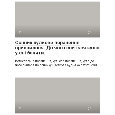
К
0
Сонник кульове поранення
приснилося. До чого сниться кулю
у сні бачити.
Вогнепальне поранення, кульове поранення, куля до
чого сниться по соннику Цвєткова Будь-яка летить куля
К
0