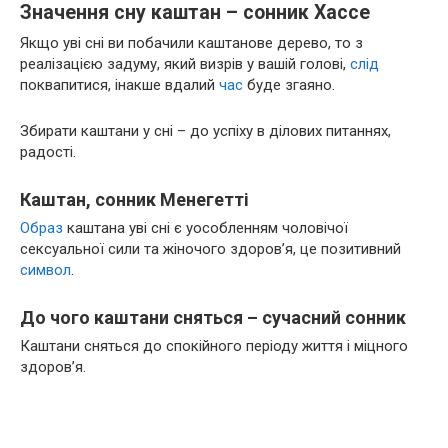
Значення сну каштан – сонник Хассе
Якщо уві сні ви побачили каштанове дерево, то з
реалізацією задуму, який визрів у вашій голові,
слід
поквапитися, інакше вдалий
час
буде згаяно.
Збирати каштани у сні – до успіху в ділових питаннях,
радості.
Каштан, сонник Менегетті
Образ
каштана уві сні є уособленням чоловічої
сексуальної сили та жіночого здоров’я, це позитивний
символ
.
До чого каштани сняться – сучасний сонник
Каштани сняться до спокійного періоду життя і міцного
здоров’я.