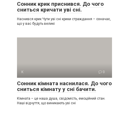
Сонник крик приснився. До чого
сниться кричати уві сні.
Наснився крик Чути уві сні крики страждання – означає,
що у вас будуть великі
К
0
Сонник кімната наснилася. До чого
сниться кімнату у сні бачити.
Кімната – це наша душа, свідомість, емоційний стан.
Наші відчуття, що виникають уві сні