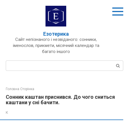
Перейти
до
вмісту
Езотерика
Сайт непізнаного і незвіданого: сонники,
іменослов, прикмети, місячний календар та
багато іншого
Пошук:
Головна Сторінка
Сонник каштан приснився. До чого сниться
каштани у сні бачити.
К