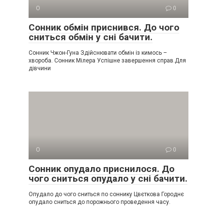
О
0
Сонник обмін приснився. До чого
сниться обмін у сні бачити.
Сонник Чжон-Гуна Здійснювати обмін із кимось –
хвороба. Сонник Мілера Успішне завершення справ.Для
дівчини
О
0
Сонник опудало приснилося. До
чого сниться опудало у сні бачити.
Опудало до чого сниться по соннику Цвєткова Городнє
опудало сниться до порожнього проведення часу.