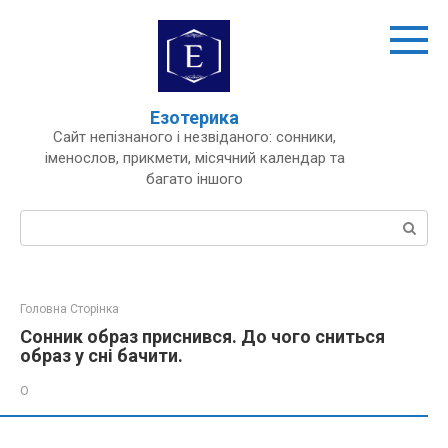
Перейти
до
вмісту
Езотерика
Сайт непізнаного і незвіданого: сонники,
іменослов, прикмети, місячний календар та
багато іншого
Пошук:
Головна Сторінка
Сонник образ приснився. До чого сниться
образ у сні бачити.
О