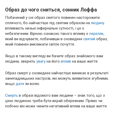
Образ до чого сниться, сонник Лоффа
Побачений у сні образ святого повинен насторожити
сплячого, бо найчастіше під святим образом на
людину
впливають низькі інфернальні сутності, і це є
небезпечним. Вірною ознакою такого впливу є
переляк
,
який ви відчуваєте, побачивши в сновидінні
святий
образ,
який повинен викликати світле почуття.
Якщо в такому вигляді ви бачите образ знайомого вам
людини, зверніть
увагу
на його
вплив
на ваше життя.
Образ смерті у сновидінні найчастіше виникає в результаті
занепадницьких настроїв, які можуть виявитися згубними,
якщо
дати
їм волю.
Смерть
в образі відомого вам людини – знак того, що з
цією людиною треба бути вкрай обережним. Прямо чи
побічно він може чинити негативний вплив на ваше життя.