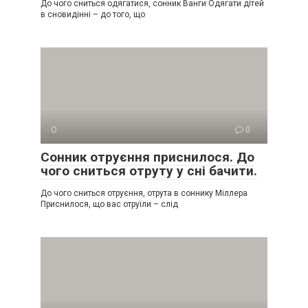
До чого сниться одягатися, сонник Ванги Одягати дітей
в сновидінні – до того, що
О
0
Сонник отруєння приснилося. До
чого сниться отруту у сні бачити.
До чого сниться отруєння, отрута в соннику Міллера
Приснилося, що вас отруїли – слід