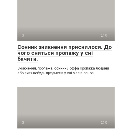
З
0
Сонник зникнення приснилося. До
чого сниться пропажу у сні
бачити.
Зникнення, пропажа, сонник Лоффа Пропажа людини
або яких-небудь предметів у сні має в основі
З
0