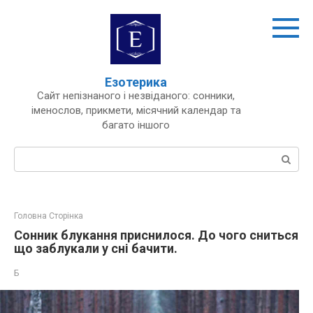
Перейти
до
вмісту
Езотерика
Сайт непізнаного і незвіданого: сонники,
іменослов, прикмети, місячний календар та
багато іншого
Пошук:
Головна Сторінка
Сонник блукання приснилося. До чого сниться
що заблукали у сні бачити.
Б