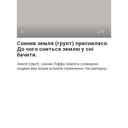
З
0
Сонник земля (грунт) приснилася.
До чого сниться землю у сні
бачити.
Земля (грунт), сонник Лоффа Земля в сновидінні
людини має кілька аспектів тлумачення. Насамперед –