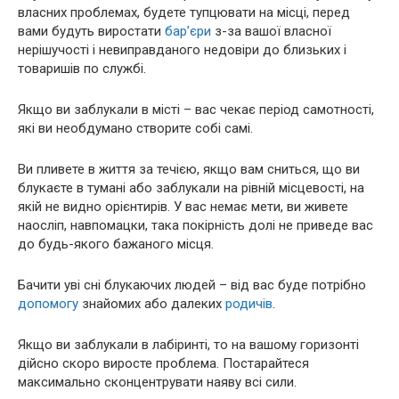
власних проблемах, будете тупцювати на місці, перед
вами будуть виростати
бар’єри
з-за вашої власної
нерішучості і невиправданого недовіри до близьких і
товаришів по службі.
Якщо ви заблукали в місті – вас чекає період самотності,
які ви необдумано створите собі самі.
Ви пливете в життя за течією, якщо вам сниться, що ви
блукаєте в тумані або заблукали на рівній місцевості, на
якій не видно орієнтирів. У вас немає мети, ви живете
наосліп, навпомацки, така покірність долі не приведе вас
до будь-якого бажаного місця.
Бачити уві сні блукаючих людей – від вас буде потрібно
допомогу
знайомих або далеких
родичів
.
Якщо ви заблукали в лабіринті, то на вашому горизонті
дійсно скоро виросте проблема. Постарайтеся
максимально сконцентрувати наяву всі сили.