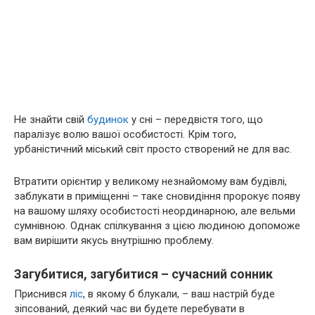
Не знайти свій
будинок
у сні – передвістя того, що
паралізує волю вашої особистості. Крім того,
урбаністичний міський світ просто створений не для вас.
Втратити орієнтир у великому незнайомому вам будівлі,
заблукати в приміщенні – таке сновидіння пророкує появу
на вашому шляху особистості неординарною, але вельми
сумнівною. Однак спілкування з цією людиною допоможе
вам вирішити якусь внутрішню проблему.
Загубитися, загубитися – сучасний сонник
Приснився
ліс
, в якому б блукали, – ваш настрій буде
зіпсований, деякий час ви будете перебувати в