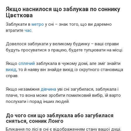
Якщо наснилося що заблукав по соннику
Цвєткова
Заблукати в
метро
у сні – знак того, що ви даремно
втратите
час
.
Довелося заблукати у великому будинку – ваші справи
будуть просуватися з працею, будете тупцювати на місці.
Якщо
сплячий
заблукала в чужому домі, але зміг знайти
вихід
, то й наяву він знайде вихід із скрутного становища
справ.
Якщо незаміжня
дівчина
уві сні загубилася, заблукала і
плаче, то вона може зробити помилковий вибір, їй варто
послухати і порад інших людей.
До чого сни що заблукала або загубилася
сняться, сонник Лонго
Блукання по лісі в сні є відображенням стану вашої душі.