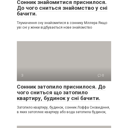
Сонник знайомитися приснилося.
До чого сниться знайомство у сні
бачити.
Тлумачення сну знайомитися в соннику Міллера Якщо
уві сні у жінки відбувається нове знайомство
З
0
Сонник затопило приснилося. До
чого сниться що затопило
квартиру, будинок у сні бачити.
Затопило квартиру, будинок, сонник Лоффа Сновидіння,
в яких затоплює квартиру або вода затопила будинок,