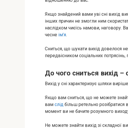
відношенню до вас.
Якщо знайдений вами уві сні вихід ви
інших причин не змогли ним скориста
наслідком чиєїсь намови, наговору. 
чесне
ім’я
.
Сниться, що шукати вихід довелося 
передвісником соціальних потрясінь,
До чого сниться вихід – 
Вихід у сні характеризує шляхи виріш
Якщо вам сниться, що не можете знайт
вам
слід
більш ретельно розібратися в 
момент ви не бачите розумного виходу 
Не можете знайти вихід зі складної ви