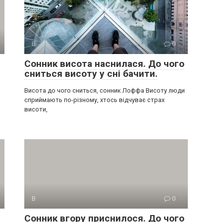
В
0
Сонник висота наснилася. До чого
сниться висоту у сні бачити.
Висота до чого сниться, сонник Лоффа Висоту люди
сприймають по-різному, хтось відчуває страх
висоти,
В
0
Сонник вгору приснилося. До чого