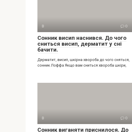
В
0
Сонник висип наснився. До чого
сниться висип, дерматит у сні
бачити.
Дерматит, висип, шкірна хвороба до чого сняться,
сонник Лоффа Якщо вам сниться хвороба шкіри,
В
0
Сонник виганяти приснилося. До