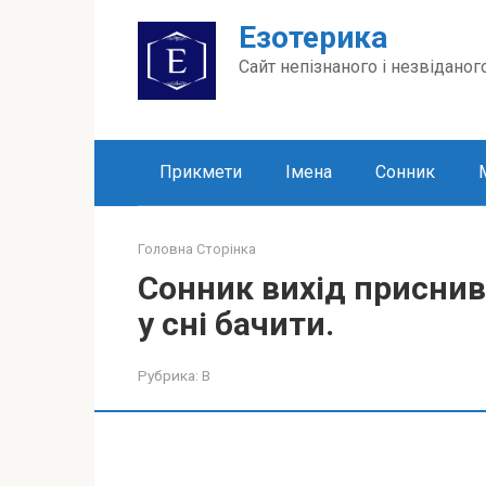
Перейти
Езотерика
до
вмісту
Сайт непізнаного і незвіданог
Прикмети
Імена
Сонник
Головна Сторінка
Сонник вихід приснив
у сні бачити.
Рубрика:
В