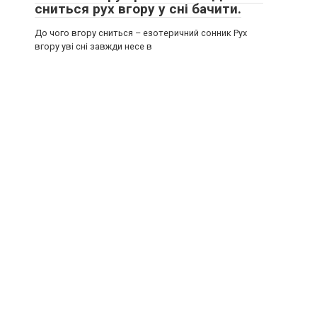
сниться рух вгору у сні бачити.
До чого вгору сниться – езотеричний сонник Рух
вгору уві сні завжди несе в