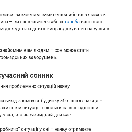
явився заваленим, замкненим, або ви з якихось
тися – ви знеславитеся або ж
ганьба
ваш стане
Вам доведеться довго виправдовувати наяву своє
незнайомим вам людям – сон може стати
 громадських заворушень.
сучасний сонник
ення проблемних ситуацій наяву.
и вихід з кімнати, будинку або іншого місця –
життєвій ситуації, оскільки на сьогоднішній
з неї, він неочевидний для вас.
робничої ситуації у сні – наяву отримаєте