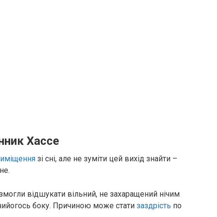
онник Хассе
риміщення
зі сні, але не зуміти цей вихід знайти –
не.
змогли відшукати вільний, не захаращений нічим
з чийогось боку. Причиною може стати
заздрість
по