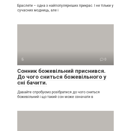
Браслети – одна з найпопулярніших прикрас. І не тільки у
сучасних модниць, але і
Б
0
Сонник божевільний приснився.
До чого сниться божевільного у
сні бачити.
Давайте спробуємо розібратися до чого сниться
божевільний і що такий сон може означати в