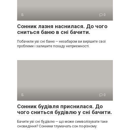
Б
0
Сонник лазня наснилася. До чого
сниться баню в сні бачити.
Побачили уві сні баню — незабаром ви вирішите свої
проблеми і залишите позаду неприємності.
Б
0
Сонник будівля приснилася. До
чого сниться будівлю у сні бачити.
Бачити уві сні будівлю — що може символізувати таке
сновидіння? Сонники тлумачать сон по-різному: