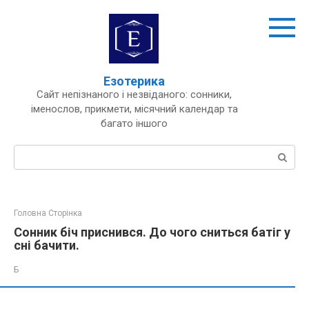
Перейти
до
вмісту
Езотерика
Сайт непізнаного і незвіданого: сонники,
іменослов, прикмети, місячний календар та
багато іншого
Пошук:
Головна Сторінка
Сонник біч приснився. До чого сниться батіг у
сні бачити.
Б