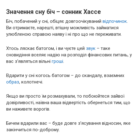
Значення сну біч – сонник Хассе
Біч, побачений у сні, обіцяє довгоочікуваний
відпочинок
.
Ви отримаєте, нарешті, втішну можливість займатися
улюбленою справою наяву і ні про що не переживати.
Хтось ляскає батогом, і ви чуєте цей
звук
– таке
сновидіння вселяє надію на розподіл фінансових питань, у
вас з’являться вільні
гроші
.
Вдарити у сні когось батогом – до скандалу, взаємних
образ
, колотнечі.
Якщо ви просто їм розмахували, то побоюйтеся зайвої
довірливості, наївна ваша відвертість обернеться тим, що
ви наживете ворогів.
Бичем вдарили вас – буде довге з’ясування відносин, яке
закінчиться по-доброму.