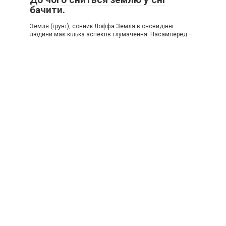
бачити.
Земля (грунт), сонник Лоффа Земля в сновидінні
людини має кілька аспектів тлумачення. Насамперед –