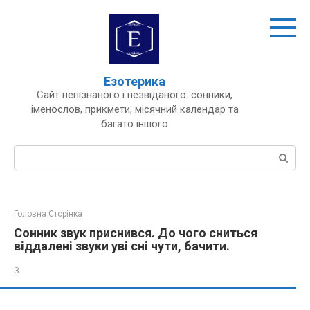
Перейти
до
вмісту
Езотерика
Сайт непізнаного і незвіданого: сонники,
іменослов, прикмети, місячний календар та
багато іншого
Пошук:
Головна Сторінка
Сонник звук приснився. До чого сниться
віддалені звуки уві сні чути, бачити.
З