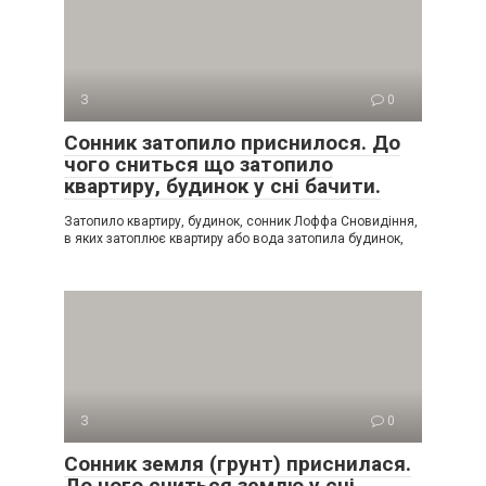
З
0
Сонник затопило приснилося. До
чого сниться що затопило
квартиру, будинок у сні бачити.
Затопило квартиру, будинок, сонник Лоффа Сновидіння,
в яких затоплює квартиру або вода затопила будинок,
З
0
Сонник земля (грунт) приснилася.
До чого сниться землю у сні