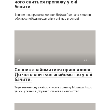
чого сниться пропажу у сні
бачити.
Зникнення, пропажа, сонник Лоффа Пропажа людини
або яких-небудь предметів у сні має в основі
З
0
Сонник знайомитися приснилося.
До чого сниться знайомство у сні
бачити.
Тлумачення сну знайомитися в соннику Міллера Якщо
уві сні у жінки відбувається нове знайомство