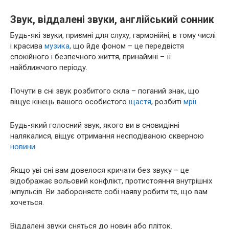
Звук, віддалені звуки, англійський сонник
Будь-які звуки, приємні для слуху, гармонійні, в тому числі
і красива
музика
, що йде фоном – це передвістя
спокійного і безпечного життя, принаймні – її
найближчого періоду.
Почути в сні звук розбитого скла – поганий знак, що
віщує кінець вашого особистого
щастя
, розбиті
мрії
.
Будь-який голосний звук, якого ви в сновидінні
налякалися, віщує отримання несподіваною скверною
новини
.
Якщо уві сні вам довелося кричати без звуку – це
відображає вольовий конфлікт, протистояння внутрішніх
імпульсів. Ви забороняєте собі наяву робити те, що вам
хочеться.
Віддалені звуки сняться до новин або пліток.