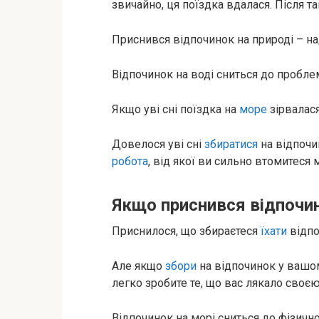
звичайно, ця поїздка вдалася. Після т
Приснився відпочинок на природі – н
Відпочинок на воді сниться до проблем
Якщо уві сні поїздка на
море
зірвалася
Довелося уві сні
збиратися
на відпочи
робота
, від якої ви сильно втомитеся 
Якщо приснився відпочи
Приснилося, що збираєтеся
їхати
відпо
Але якщо
збори
на відпочинок у вашом
легко зробите те, що вас лякало своєю
Відпочинок на морі сниться до фізично