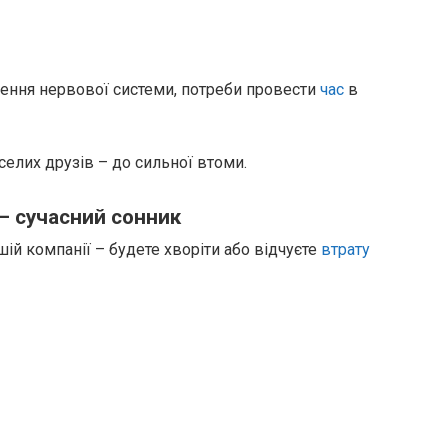
ження нервової системи, потреби провести
час
в
еселих друзів – до сильної втоми.
– сучасний сонник
ій компанії – будете хворіти або відчуєте
втрату