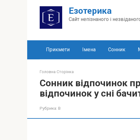
Перейти
Езотерика
до
вмісту
Сайт непізнаного і незвіданог
Прикмети
Імена
Сонник
Головна Сторінка
Сонник відпочинок пр
відпочинок у сні бачи
Рубрика:
В