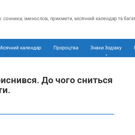
о: сонники, іменослов, прикмети, місячний календар та бага
Місячний календар
Пророцтва
Знаки Зодіаку
иснився. До чого сниться
ти.