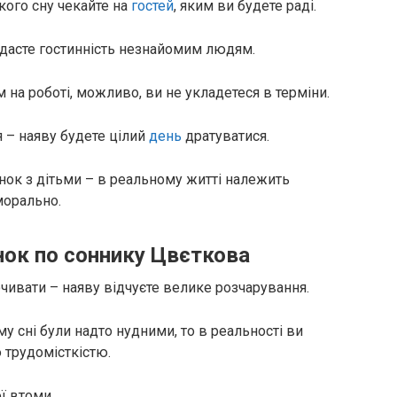
акого сну чекайте на
гостей
, яким ви будете раді.
адасте гостинність незнайомим людям.
 на роботі, можливо, ви не укладетеся в терміни.
 – наяву будете цілий
день
дратуватися.
нок з дітьми – в реальному житті належить
морально.
нок по соннику Цвєткова
чивати – наяву відчуєте велике розчарування.
у сні були надто нудними, то в реальності ви
 трудомісткістю.
ї втоми.