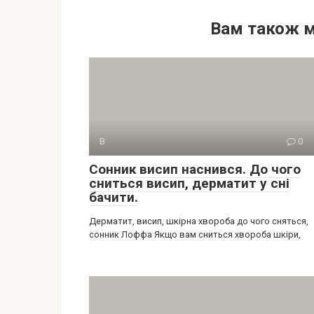
Вам також 
В
0
Сонник висип наснився. До чого
сниться висип, дерматит у сні
бачити.
Дерматит, висип, шкірна хвороба до чого сняться,
сонник Лоффа Якщо вам сниться хвороба шкіри,