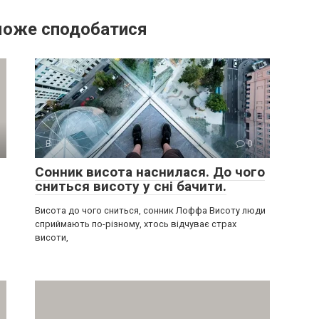
може сподобатися
В
0
Сонник висота наснилася. До чого
сниться висоту у сні бачити.
Висота до чого сниться, сонник Лоффа Висоту люди
сприймають по-різному, хтось відчуває страх
висоти,