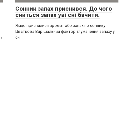
Сонник запах приснився. До чого
сниться запах уві сні бачити.
Якщо приснилися аромат або запах по соннику
Цвєткова Вирішальний фактор тлумачення запаху у
сні
о.