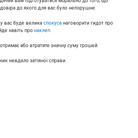
адячий вам підготуватися морально до того, що
довіра до якого для вас було непорушне.
 у вас буде велика
спокуса
наговорити гидот про
йде навіть про
наклеп
.
оотримає або втратите значну суму грошей.
ник невдало затіяної справи.