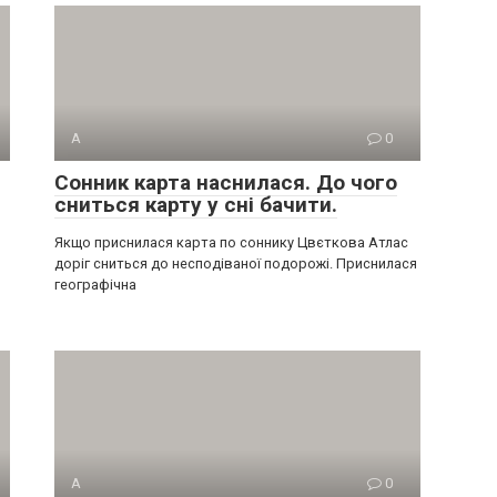
А
0
Сонник карта наснилася. До чого
сниться карту у сні бачити.
Якщо приснилася карта по соннику Цвєткова Атлас
доріг сниться до несподіваної подорожі. Приснилася
географічна
А
0