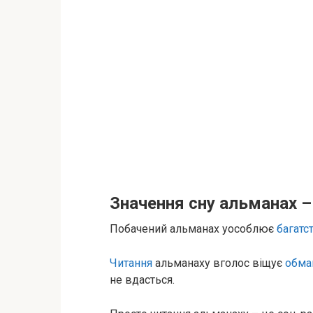
Значення сну альманах –
Побачений альманах уособлює
багатс
Читання
альманаху вголос віщує
обма
не вдасться.