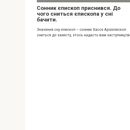
Сонник єпископ приснився. До
чого сниться єпископа у сні
бачити.
Значення сну єпископ – сонник Хассе Архієпископ
сниться до захисту, хтось надасть вам заступництв