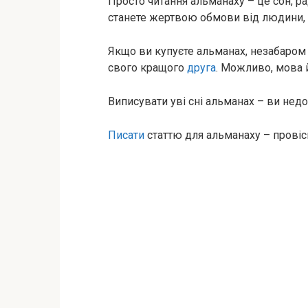
Просто читання альманаху – це сон, р
станете жертвою обмови від людини, 
Якщо ви купуєте альманах, незабаром
свого кращого
друга
. Можливо, мова 
Виписувати уві сні альманах – ви нед
Писати
статтю для альманаху – провіс