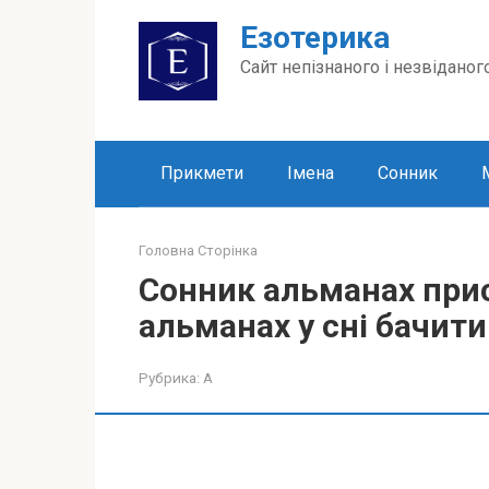
Перейти
Езотерика
до
вмісту
Сайт непізнаного і незвіданог
Прикмети
Імена
Сонник
Головна Сторінка
Сонник альманах прис
альманах у сні бачити
Рубрика:
А