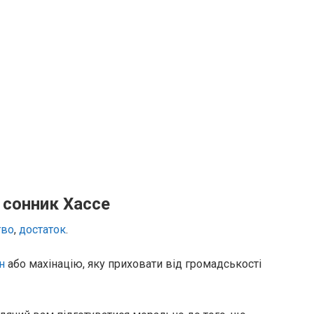
 сонник Хассе
тво
,
достаток
.
н
або махінацію, яку приховати від громадськості