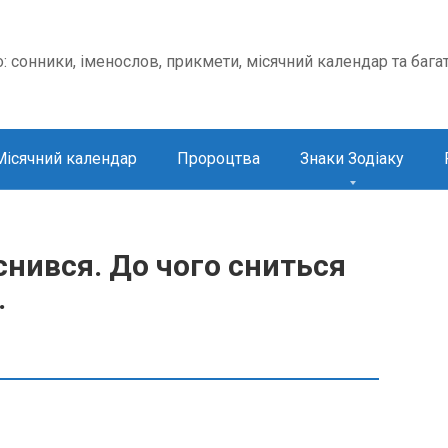
о: сонники, іменослов, прикмети, місячний календар та бага
Місячний календар
Пророцтва
Знаки Зодіаку
нився. До чого сниться
.