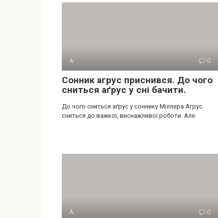
А
0
Сонник агрус приснився. До чого
сниться аґрус у сні бачити.
До чого сниться аґрус у соннику Міллера Агрус
сниться до важкої, виснажливої роботи. Але
А
0