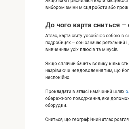
Якщо вам приснилася карта місцевості,
вибором зміни місця роботи або прож
До чого карта сниться –
Атлас, карта світу уособлює собою в с
подробицях – сон означає ретельний і
вивченням усіх плюсів та мінусів.
Якщо сплячий бачить велику кількість 
назріваюче невдоволення тим, що його
неспокійно.
Прокладати в атласі намічений шлях
о
обережного поводження, яке допоможе
оборудки.
Сниться, що географічний атлас розгля