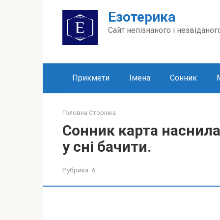
Перейти
Езотерика
до
вмісту
Сайт непізнаного і незвіданог
Прикмети
Імена
Сонник
Головна Сторінка
Сонник карта наснила
у сні бачити.
Рубрика:
А