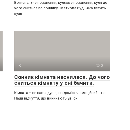
Вогнепальне поранення, кульове поранення, куля до
чого сниться по соннику Цвєткова Будь-яка летить
куля
К
0
Сонник кімната наснилася. До чого
сниться кімнату у сні бачити.
Кімната – це наша душа, свідомість, емоційний стан.
Наші відчуття, що виникають уві сні