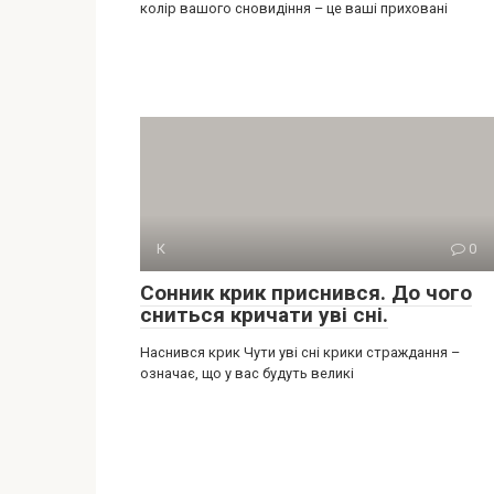
колір вашого сновидіння – це ваші приховані
К
0
Сонник крик приснився. До чого
сниться кричати уві сні.
Наснився крик Чути уві сні крики страждання –
означає, що у вас будуть великі