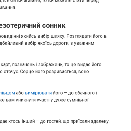
 в якій ви живете, то ви можете стати перед
ивання.
 езотеричний сонник
новидінні якийсь вибір шляху. Розглядати його в
 дбайливий вибір якоїсь дороги, з уважним
карт, позначень і зображень, то це видає його
 оточує. Серце його розривається, воно
лівцем
або
вимірювати
його – до обачного і
 вам уникнути участі у дуже сумнівної
дає хтось інший – до гостей, що приїхали здалеку.