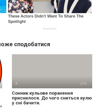
може сподобатися
К
0
Сонник кульове поранення
приснилося. До чого сниться кулю
у сні бачити.
ий