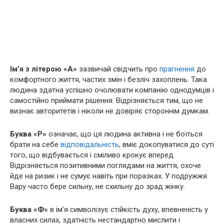
Ім’я з літерою «А»
зазвичай свідчить про
прагнення
до
комфортного життя, частих змін і безліч захоплень. Така
людина здатна успішно очолювати компанію однодумців і
самостійно приймати рішення. Відрізняється тим, що не
визнає авторитетів і ніколи не довіряє стороннім думкам.
Буква
«
Р
»
означає, що ця людина активна і не боїться
брати на себе
відповідальність
, вміє докопуватися до суті
того, що відбувається і сміливо крокує вперед.
Відрізняється позитивними поглядами на життя, охоче
йде на ризик і не сумує навіть при поразках. У подружжя
Вару часто бере сильну, не схильну до зрад жінку.
Буква «Ф»
в ім’я символізує стійкість духу, впевненість у
власних силах, здатність нестандартно мислити і