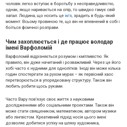
чоловік легко вступає в боротьбу з несправедливістю,
однак, якщо наривається на опір, то швидко гамує свій
запал. Людина, що носить це
ім’я
, зрадить в будь-який
момент. Всьому провиною те, що він не впевнений в собі і
боїться фізичної розправи.
Чим захоплюється і де працює володар
імені Варфоломій
Варфоломій відрізняється розумом і кмітливістю. Як
правило, він дуже начитаний і розважливий. Через це його
хобі часто є нудними для однолітків. Іноді він може кілька
годин спостерігати за рухом мурах – як первісний хаос
перетворюється в упорядковану структуру. Також він
любить робити щось руками.
Часто Вару пов’язує своє життя з науковими
дослідженнями або соціальними проектами. Також він
може стати священиком, математиком, автором музики
або лінгвістом. Креативний підхід носія цього імені
дозволяє добитися успіху на шляху художника,