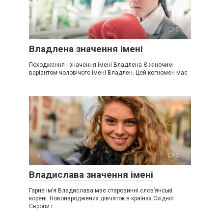
В
0
Владлена значення імені
Походження і значення імені Владлена Є жіночим
варіантом чоловічого імені Владлен. Цей когномен має
В
0
Владислава значення імені
Гарне ім’я Владислава має старовинні слов’янські
корені. Новонароджених дівчаток в країнах Східної
Європи і