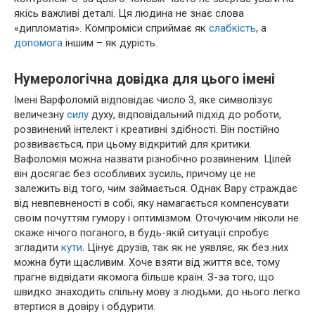
якісь важливі деталі. Ця людина не знає слова
«дипломатія». Компроміси сприймає як
слабкість
, а
допомога
іншим – як дурість.
Нумерологічна довідка для цього імені
Імені Варфоломій відповідає число 3, яке символізує
величезну
силу
духу, відповідальний підхід до роботи,
розвинений інтелект і креативні здібності. Він постійно
розвивається, при цьому відкритий для критики.
Вафоломія можна назвати різнобічно розвиненим. Цілей
він досягає без особливих зусиль, причому це не
залежить від того, чим займається. Однак Вару страждає
від невпевненості в собі, яку намагається компенсувати
своїм почуттям гумору і оптимізмом. Оточуючим ніколи не
скаже нічого поганого, в будь-якій ситуації спробує
згладити
кути
. Цінує друзів, так як не уявляє, як без них
можна бути щасливим. Хоче взяти від життя все, тому
прагне відвідати якомога більше країн. З-за того, що
швидко знаходить спільну мову з людьми, до нього легко
втертися в довіру і обдурити.