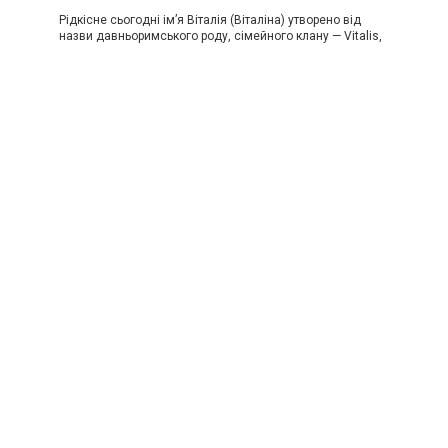
Рідкісне сьогодні ім’я Віталія (Віталіна) утворено від
назви давньоримського роду, сімейного клану — Vitalis,