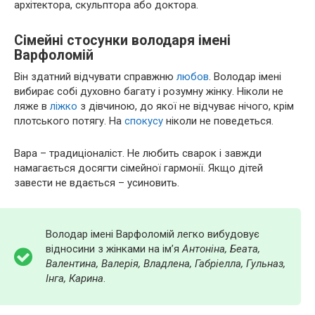
архітектора, скульптора або доктора.
Сімейні стосунки володаря імені
Варфоломій
Він здатний відчувати справжню
любов
. Володар імені
вибирає собі духовно багату і розумну жінку. Ніколи не
ляже в
ліжко
з дівчиною, до якої не відчуває нічого, крім
плотського потягу. На
спокусу
ніколи не поведеться.
Вара – традиціоналіст. Не любить сварок і завжди
намагається досягти сімейної гармонії. Якщо дітей
завести не вдається – усиновить.
Володар імені Варфоломій легко вибудовує
відносини з жінками на ім’я
Антоніна, Беата,
Валентина, Валерія, Владлена, Габріелла, Гульназ,
Інга, Карина
.