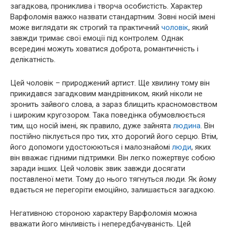
загадкова, прониклива і творча особистість. Характер
Варфоломія важко назвати стандартним. Зовні носій імені
може виглядати як строгий та практичний
чоловік
, який
завжди тримає свої емоції під контролем. Однак
всередині можуть ховатися доброта, романтичність і
делікатність.
Цей чоловік – природжений артист. Ще хвилину тому він
прикидався загадковим мандрівником, який ніколи не
зронить зайвого слова, а зараз блищить красномовством
і широким кругозором. Така поведінка обумовлюється
тим, що носій імені, як правило, дуже зайнята
людина
. Він
постійно піклується про тих, хто дорогий його серцю. Втім,
його допомоги удостоюються і малознайомі
люди
, яких
він вважає гідними підтримки. Він легко пожертвує собою
заради інших. Цей чоловік звик завжди досягати
поставленої мети. Тому до нього тягнуться люди. Як йому
вдається не перегоріти емоційно, залишається загадкою.
Негативною стороною характеру Варфоломія можна
вважати його мінливість і непередбачуваність. Цей