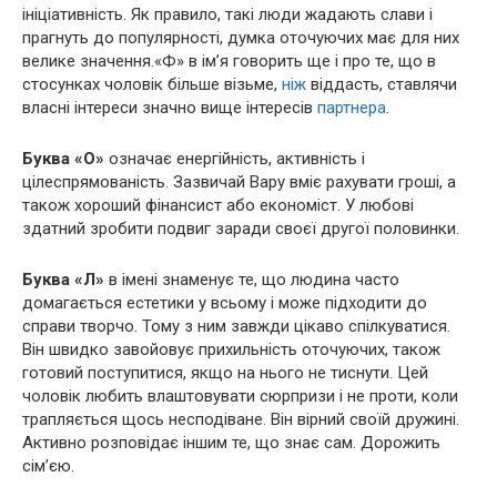
ініціативність. Як правило, такі люди жадають слави і
прагнуть до популярності, думка оточуючих має для них
велике значення.«Ф» в ім’я говорить ще і про те, що в
стосунках чоловік більше візьме,
ніж
віддасть, ставлячи
власні інтереси значно вище інтересів
партнера
.
Буква
«О»
означає енергійність, активність і
цілеспрямованість. Зазвичай Вару вміє рахувати гроші, а
також хороший фінансист або економіст. У любові
здатний зробити подвиг заради своєї другої половинки.
Буква «Л»
в імені знаменує те, що людина часто
домагається естетики у всьому і може підходити до
справи творчо. Тому з ним завжди цікаво спілкуватися.
Він швидко завойовує прихильність оточуючих, також
готовий поступитися, якщо на нього не тиснути. Цей
чоловік любить влаштовувати сюрпризи і не проти, коли
трапляється щось несподіване. Він вірний своїй дружині.
Активно розповідає іншим те, що знає сам. Дорожить
сім’єю.