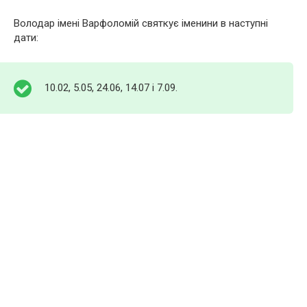
Володар імені Варфоломій святкує іменини в наступні
дати:
10.02, 5.05, 24.06, 14.07 і 7.09.