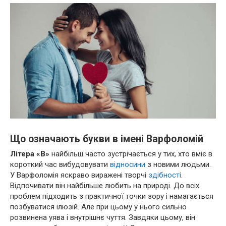
Що означають букви в імені Варфоломій
Літера «В»
найбільш часто зустрічається у тих, хто вміє в
короткий час вибудовувати
відносини
з новими людьми.
У Варфоломія яскраво виражені творчі
здібності
.
Відпочивати він найбільше любить на природі. До всіх
проблем підходить з практичної точки зору і намагається
позбуватися ілюзій. Але при цьому у нього сильно
розвинена уява і внутрішнє чуття. Завдяки цьому, він