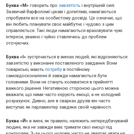
Буква «М»
говорить про
завзятість
і внутрішній силі.
Зазвичай Варфоломії цікаві і допитливі, намагаються
спробувати все на особистому досвіді. Це означає, що
він
любить планувати своє майбутнє і чудово з цим
справляється. Такі люди намагаються враховувати чужі
інтереси, уважно і чуйно ставлячись до проблем
оточуючих.
Буква
«І»
зустрічається в іменах людей, які відрізняються
завзятістю у виконанні поставленого завдання. Вони
товариські, мають
потребу
в постійному
самовдосконаленні й завжди намагаються бути
головними. Вони не стануть коливатися в прийнятті
важкого рішення. Негативною стороною цього можна
вважати, що ними часто керують емоції, а не холодний
розрахунок. Дивно, але в сварках друзів він часто
виступає як парламентер завдяки своїй чарівності.
Буква «Й»
в імені, як правило, належить непередбачуваній
людині, яка не завжди вміє тримати свої емоції під
контролем. З-за цього чоловік часто не звертає уваги на