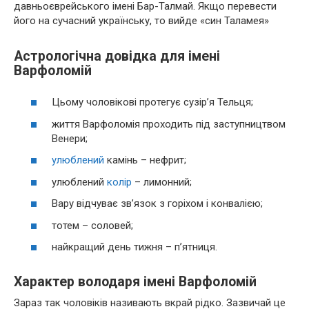
давньоєврейського імені Бар-Талмай. Якщо перевести
його на сучасний українську, то вийде «син Таламея»
Астрологічна довідка для імені
Варфоломій
Цьому чоловікові протегує сузір’я Тельця;
життя Варфоломія проходить під заступництвом
Венери;
улюблений
камінь – нефрит;
улюблений
колір
– лимонний;
Вару відчуває зв’язок з горіхом і конвалією;
тотем – соловей;
найкращий день тижня – п’ятниця.
Характер володаря імені Варфоломій
Зараз так чоловіків називають вкрай рідко. Зазвичай це