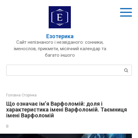
Перейти
до
вмісту
Езотерика
Сайт непізнаного і незвіданого: сонники,
іменослов, прикмети, місячний календар та
багато іншого
Пошук:
Головна Сторінка
Що означає ім’я Варфоломій: доля і
характеристика імені Варфоломій. Таємниця
імені Варфоломій
В