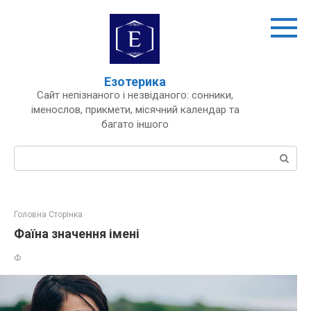
Перейти
до
вмісту
Езотерика
Сайт непізнаного і незвіданого: сонники,
іменослов, прикмети, місячний календар та
багато іншого
Пошук:
Головна Сторінка
Фаїна значення імені
Ф