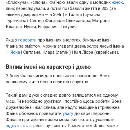
«блискуча», «сяюча». Фаїною звали одну з молодих
жінок
,
яких переслідували, а потім позбавили життя в 303 (за
іншими джерелами — в 304г.) в Галатії (сучасна
Туреччина). Сестер Фаі звали Олександра, Матрона,
Клавдія, Иулия, Евфрасия і Текусия.
Якщо
говорити
про іменних аналогах, близьких імені
Фаїна за змістом, можна згадати давньослов’янські імена
—
Ясна
і Світлана, Клара (латин.) і ім’я Ліора (єврейське).
Вплив імені на характер і долю
З боку Фаїна виглядає повільною і пасивною. Але в
реальному житті Фаїна спритна і спритна.
Такий дамі дуже складно довго залишатися на одному
місці, їй необхідно рухатися і постійно щось робити. Вона
дружелюбна і жаліслива, але надто емоційна і тривожна.
Фаїна обожнює привертати
увагу
до своєї персони.
Фаюше притаманні високі моральні якості, духовність,
відсутність
агресії і чуттєвість. Разом з тим Фаїна може