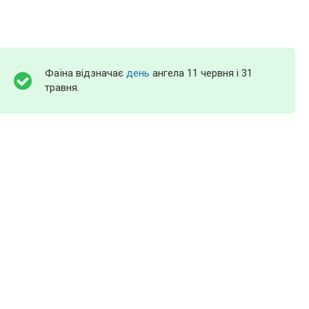
Фаїна відзначає
день
ангела 11 червня і 31
травня.