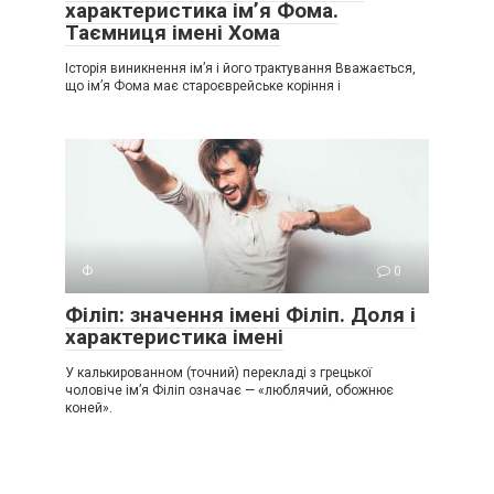
характеристика ім’я Фома.
Таємниця імені Хома
Історія виникнення ім’я і його трактування Вважається,
що ім’я Фома має староєврейське коріння і
Ф
0
Філіп: значення імені Філіп. Доля і
характеристика імені
У калькированном (точний) перекладі з грецької
чоловіче ім’я Філіп означає — «люблячий, обожнює
коней».