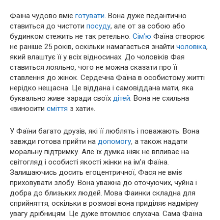
Фаїна чудово вміє
готувати
. Вона дуже педантично
ставиться до чистоти
посуду
, але от за собою або
будинком стежить не так ретельно.
Сім’ю
Фаїна створює
не раніше 25 років, оскільки намагається знайти
чоловіка
,
який влаштує її у всіх відносинах. До чоловіків Фая
ставиться лояльно, чого не можна сказати про її
ставлення до жінок. Сердечна Фаїна в особистому житті
нерідко нещасна. Це віддана і самовіддана мати, яка
буквально живе заради своїх
дітей
. Вона не схильна
«виносити
сміття
з хати».
У Фаїни багато друзів, які її люблять і поважають. Вона
завжди готова прийти на
допомогу
, а також надати
моральну підтримку. Але їх думка ніяк не впливає на
світогляд і особисті якості жінки на ім’я Фаїна.
Залишаючись досить егоцентричної, Фася не вміє
приховувати злобу. Вона уважна до оточуючих, чуйна і
добра до близьких людей. Мова Фаинки складна для
сприйняття, оскільки в розмові вона приділяє надмірну
увагу дрібницям. Це дуже втомлює слухача. Сама Фаїна