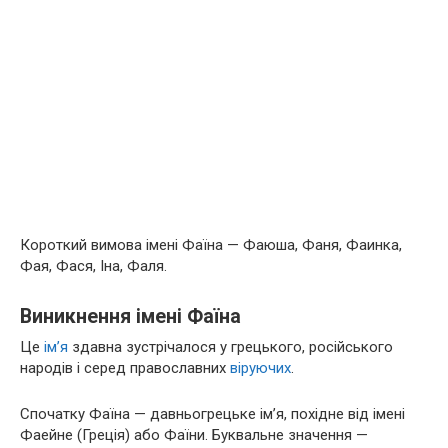
Короткий вимова імені Фаїна — Фаюша, Фаня, Фаинка,
Фая, Фася, Іна, Фаля.
Виникнення імені Фаїна
Це
ім’я
здавна зустрічалося у грецького, російського
народів і серед православних
віруючих
.
Спочатку Фаїна — давньогрецьке ім’я, похідне від імені
Фаейне (Греція) або Фаїни. Буквальне значення —