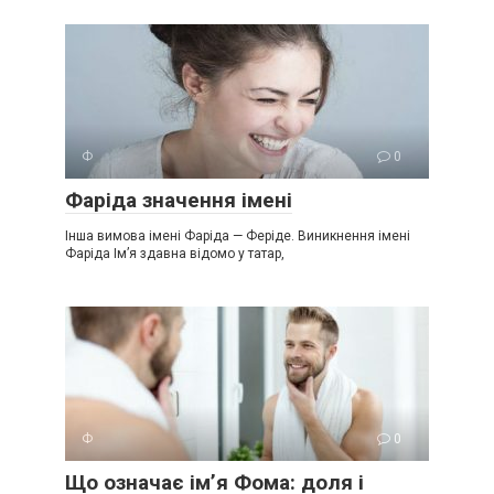
Ф
0
Фаріда значення імені
Інша вимова імені Фаріда — Феріде. Виникнення імені
Фаріда Ім’я здавна відомо у татар,
Ф
0
Що означає ім’я Фома: доля і