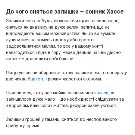
До чого сняться залишки – сонник Хассе
Залишки чого-небудь, включаючи щось невизначене,
сняться як вказівку на дуже великі запити, що не
відповідають вашим можливостям. Якщо ви зумієте
зупинитися на чомусь одному або просто
задовольнятися малим, то все у вашому житті
налагодиться і піде в гору. Через деякий
час
ви дійсно
зможете дозволити собі більше.
Якщо уві сні ви збирали зі столу залишки їжі, то попереду
вас чекає
бідність
і режим жорсткої економії.
Приснилося, що у вас майже закінчилися
запаси
, їх
залишилося дуже мало – до необхідності слідкувати за
здоров’ям, ваші сили і життєві ресурси закінчуються.
Залишки грошей у гаманці сняться до несподіваного
прибутку, премії.