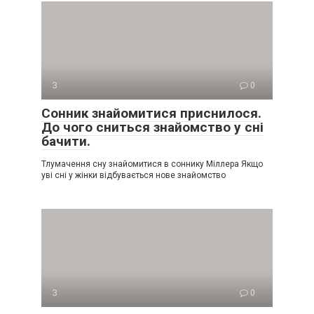
З
0
Сонник знайомитися приснилося.
До чого сниться знайомство у сні
бачити.
Тлумачення сну знайомитися в соннику Міллера Якщо
уві сні у жінки відбувається нове знайомство
З
0