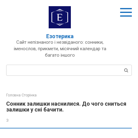
Перейти
до
вмісту
Езотерика
Сайт непізнаного і незвіданого: сонники,
іменослов, прикмети, місячний календар та
багато іншого
Пошук:
Головна Сторінка
Сонник залишки наснилися. До чого сниться
залишки у сні бачити.
З