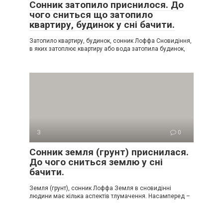
Сонник затопило приснилося. До
чого сниться що затопило
квартиру, будинок у сні бачити.
Затопило квартиру, будинок, сонник Лоффа Сновидіння,
в яких затоплює квартиру або вода затопила будинок,
З
0
Сонник земля (грунт) приснилася.
До чого сниться землю у сні
бачити.
Земля (грунт), сонник Лоффа Земля в сновидінні
людини має кілька аспектів тлумачення. Насамперед –