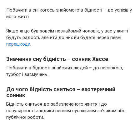
Побачити в сні когось знайомого в бідності – до успіхів у
його житті.
Якщо ж це був зовсім незнайомий чоловік, у вас у житті
будуть радості, але йти до них ви будете через певні
перешкоди
.
Значення сну бідність – сонник Хассе
Побачити в бідності знайомих людей – до неспокою,
турбот і засмучень.
До чого бідність сниться – езотеричний
сонник
Бідність сниться до забезпеченого життя і до
популярності завдяки певним суспільним зв’язкам або
публічної роботи.