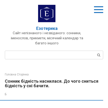
Перейти
до
вмісту
Езотерика
Сайт непізнаного і незвіданого: сонники,
іменослов, прикмети, місячний календар та
багато іншого
Пошук:
Головна Сторінка
Сонник бідність наснилася. До чого сниться
бідність у сні бачити.
Б