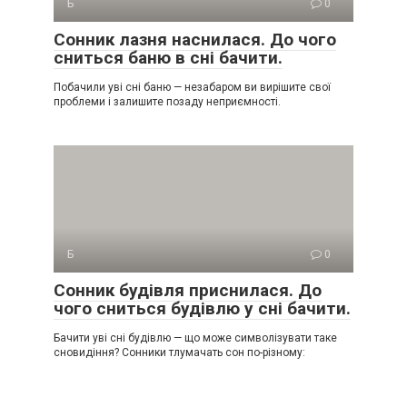
Б
0
Сонник лазня наснилася. До чого
сниться баню в сні бачити.
Побачили уві сні баню — незабаром ви вирішите свої
проблеми і залишите позаду неприємності.
Б
0
Сонник будівля приснилася. До
чого сниться будівлю у сні бачити.
Бачити уві сні будівлю — що може символізувати таке
сновидіння? Сонники тлумачать сон по-різному: