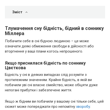
Зміст
Тлумачення сну бідність, бідний в соннику
Міллера
Побачити себе в сні бідною людиною – це може
означати деякі обмеження свободи в дійсності або
вторгнення у ваші плани когось непрошеного.
Якщо приснилася бідність по соннику
Цвєткова
Бідність у сні в деяких випадках слід розуміти з
протилежним значенням. Крайня бідність, в якій ви
побачили уві сні власне сімейство, може обіцяти дуже
непогані прибутки і забезпечене життя.
Якщо ж бідним ви побачили у вашому сні тільки себе, цей
сюжет може попереджати про непомітну
хворобу
.