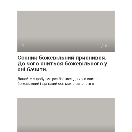
Б
0
Сонник божевільний приснився.
До чого сниться божевільного у
сні бачити.
Давайте спробуємо розібратися до чого сниться
божевільний і що такий сон може означати в