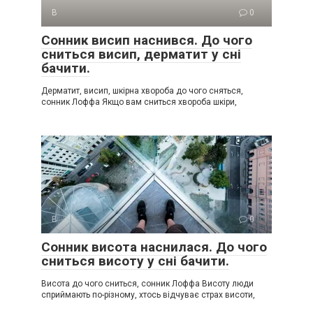
В
0
Сонник висип наснився. До чого
сниться висип, дерматит у сні
бачити.
Дерматит, висип, шкірна хвороба до чого сняться,
сонник Лоффа Якщо вам сниться хвороба шкіри,
В
0
Сонник висота наснилася. До чого
сниться висоту у сні бачити.
Висота до чого сниться, сонник Лоффа Висоту люди
сприймають по-різному, хтось відчуває страх висоти,