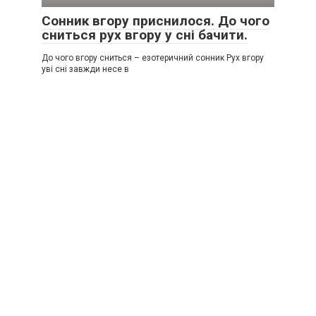
Сонник вгору приснилося. До чого
сниться рух вгору у сні бачити.
До чого вгору сниться – езотеричний сонник Рух вгору
уві сні завжди несе в