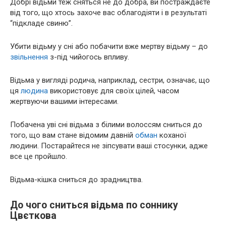
Добрі відьми теж сняться не до добра, ви постраждаєте
від того, що хтось захоче вас облагодіяти і в результаті
“підкладе свиню”.
Убити відьму у сні або побачити вже мертву відьму – до
звільнення
з-під чийогось впливу.
Відьма у вигляді родича, наприклад, сестри, означає, що
ця
людина
використовує для своїх цілей, часом
жертвуючи вашими інтересами.
Побачена уві сні відьма з білими волоссям сниться до
того, що вам стане відомим давній
обман
коханої
людини. Постарайтеся не зіпсувати ваші стосунки, адже
все це пройшло.
Відьма-кішка сниться до зрадництва.
До чого сниться відьма по соннику
Цвєткова