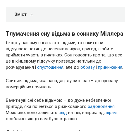
Зміст
Тлумачення сну відьма в соннику Міллера
Якщо у вашому сні літають відьми, то в житті ви
відчуваєте потяг до веселих вечірок, пригод, любите
приймати участь в пиятиках. Сон говорить про те, що все
це в кінцевому підсумку призведе не тільки до
розчарування і
спустошення
, але до
образу
і
приниження
.
Сниться відьма, яка нападає, душить вас – до провалу
комерційних починань.
Бачити уві сні себе відьмою – до дуже небезпечної
пригоди, яка почнеться з ризикованого
задоволення
.
Можливо, воно залишить
слід
на тілі, наприклад,
шрам
,
особливо, якщо вам було страшно.