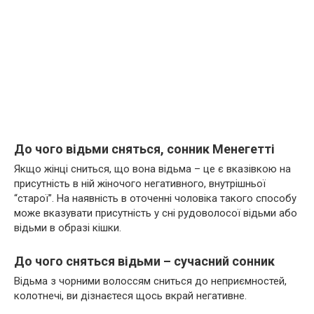
До чого відьми сняться, сонник Менегетті
Якщо жінці сниться, що вона відьма – це є вказівкою на
присутність в ній жіночого негативного, внутрішньої
“старої”. На наявність в оточенні чоловіка такого способу
може вказувати присутність у сні рудоволосої відьми або
відьми в образі кішки.
До чого сняться відьми – сучасний сонник
Відьма з чорними волоссям сниться до неприємностей,
колотнечі, ви дізнаєтеся щось вкрай негативне.