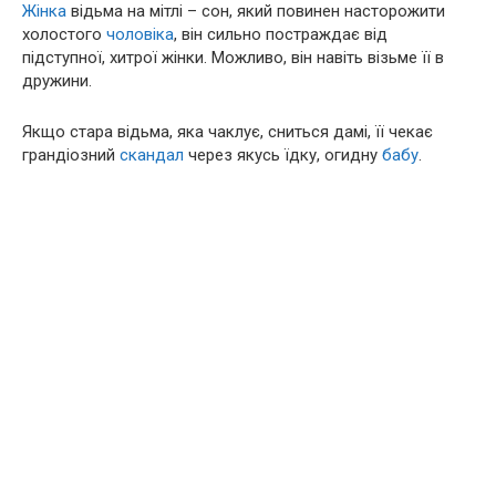
Жінка
відьма на мітлі – сон, який повинен насторожити
холостого
чоловіка
, він сильно постраждає від
підступної, хитрої жінки. Можливо, він навіть візьме її в
дружини.
Якщо стара відьма, яка чаклує, сниться дамі, її чекає
грандіозний
скандал
через якусь їдку, огидну
бабу
.