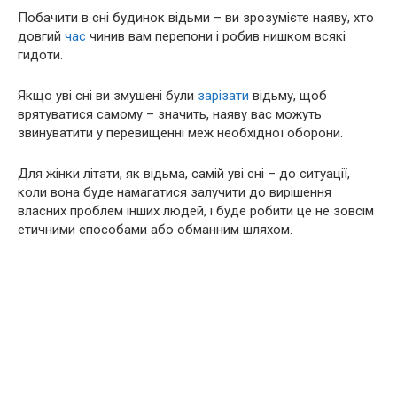
Побачити в сні будинок відьми – ви зрозумієте наяву, хто
довгий
час
чинив вам перепони і робив нишком всякі
гидоти.
Якщо уві сні ви змушені були
зарізати
відьму, щоб
врятуватися самому – значить, наяву вас можуть
звинуватити у перевищенні меж необхідної оборони.
Для жінки літати, як відьма, самій уві сні – до ситуації,
коли вона буде намагатися залучити до вирішення
власних проблем інших людей, і буде робити це не зовсім
етичними способами або обманним шляхом.