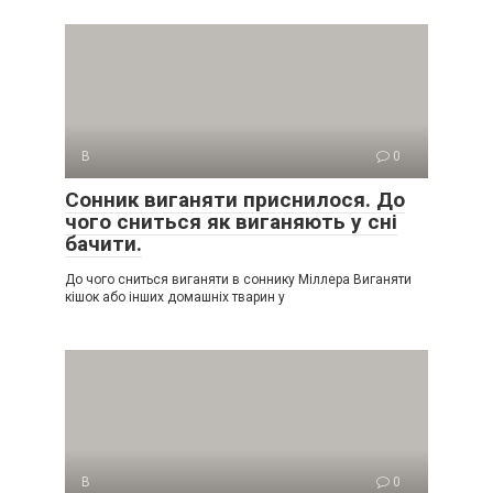
В
0
Сонник виганяти приснилося. До
чого сниться як виганяють у сні
бачити.
До чого сниться виганяти в соннику Міллера Виганяти
кішок або інших домашніх тварин у
В
0