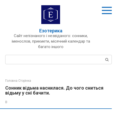
Перейти
до
вмісту
Езотерика
Сайт непізнаного і незвіданого: сонники,
іменослов, прикмети, місячний календар та
багато іншого
Пошук:
Головна Сторінка
Сонник відьма наснилася. До чого сниться
відьму у сні бачити.
В