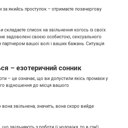
и за якийсь проступок – отримаєте позачергову
и складаєте список на звільнення когось із своїх
ви не задоволені своєю особистою, сексуального
 партнером вашої волі і ваших бажань. Ситуація
ься – езотеричний сонник
оти – це означає, що ви допустили якісь промахи у
кого відношення до місця вашого
 вона звільнена, значить, вона скоро вийде
, що звільняють з роботи її чоловіка, то в сім’ї