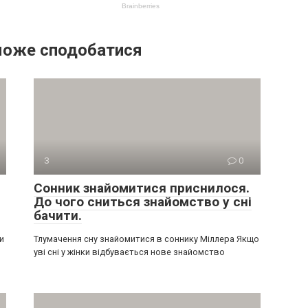
може сподобатися
З
0
Сонник знайомитися приснилося.
До чого сниться знайомство у сні
бачити.
и
Тлумачення сну знайомитися в соннику Міллера Якщо
уві сні у жінки відбувається нове знайомство