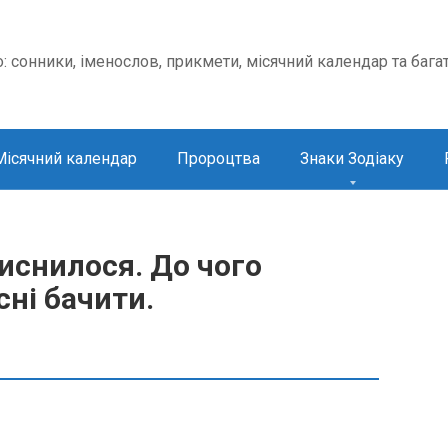
о: сонники, іменослов, прикмети, місячний календар та бага
Місячний календар
Пророцтва
Знаки Зодіаку
иснилося. До чого
сні бачити.