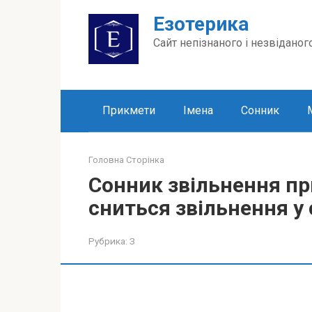
Перейти
Езотерика
до
вмісту
Сайт непізнаного і незвіданог
Прикмети
Імена
Сонник
Головна Сторінка
Сонник звільнення пр
сниться звільнення у 
Рубрика:
З