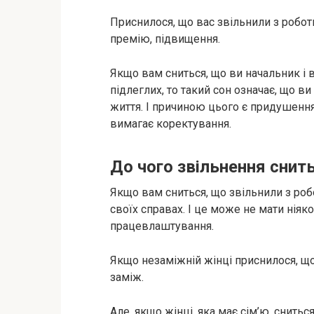
Приснилося, що вас звільнили з робот
премію, підвищення.
Якщо вам сниться, що ви начальник і в
підлеглих, то такий сон означає, що 
життя. І причиною цього є придушення
вимагає коректування.
До чого звільнення снит
Якщо вам сниться, що звільнили з роб
своїх справах. І це може не мати нія
працевлаштування.
Якщо незаміжній жінці приснилося, що
заміж.
Але, якщо жінці, яка має сім’ю, сниться