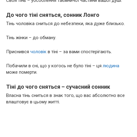
Своя тінь – уособлення таємничої частини вашої душі.
До чого тіні сняться, сонник Лонго
Тінь чоловіка сниться до небезпеки, яка дуже близько.
Тінь жінки – до обману.
Приснився
чоловік
в тіні – за вами спостерігають.
Побачили в сні, що у когось не було тіні – ця
людина
може померти.
Тіні до чого сняться – сучасний сонник
Власна тінь сниться в знак того, що вас абсолютно все
влаштовує в цьому житті.