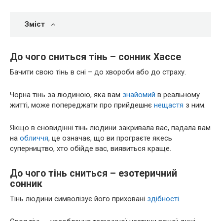
Зміст
До чого сниться тінь – сонник Хассе
Бачити свою тінь в сні – до хвороби або до страху.
Чорна тінь за людиною, яка вам
знайомий
в реальному
житті, може попереджати про прийдешнє
нещастя
з ним.
Якщо в сновидінні тінь людини закривала вас, падала вам
на
обличчя
, це означає, що ви програєте якесь
суперництво, хто обійде вас, виявиться краще.
До чого тінь сниться – езотеричний
сонник
Тінь людини символізує його приховані
здібності
.