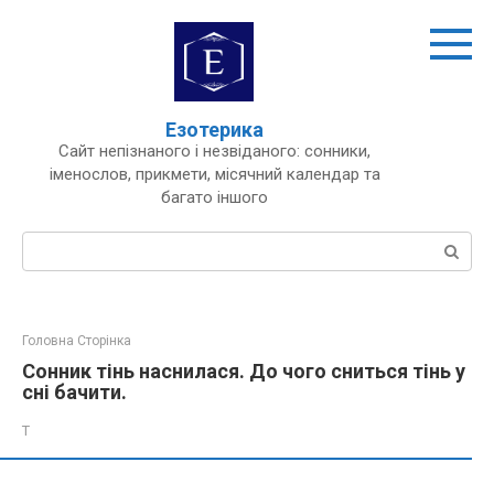
Перейти
до
вмісту
Езотерика
Сайт непізнаного і незвіданого: сонники,
іменослов, прикмети, місячний календар та
багато іншого
Пошук:
Головна Сторінка
Сонник тінь наснилася. До чого сниться тінь у
сні бачити.
Т