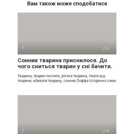
Вам також може сподобатися
Т
0
Сонник тварина приснилося. До
чого сниться тварин у сні бачити.
Тварина, тварин пестити, рогата тварина, тікати від
тварини, вбивати тварину, сонник Лоффа Історично саме
Т
0