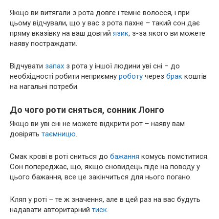
Якщо ви витягали з рота довге і темне волосся, і при
цьому відчували, що у вас з рота пахне – такий сон дає
пряму вказівку на ваш довгий
язик
, з-за якого ви можете
наяву постраждати.
Відчувати
запах
з рота у іншої людини уві сні – до
необхідності робити неприємну
роботу
через
брак
коштів
на нагальні потреби.
До чого роти сняться, сонник Лонго
Якщо ви уві сні не можете відкрити рот – наяву вам
довірять
таємницю
.
Смак крові в роті сниться до
бажання
комусь помститися.
Сон попереджає, що, якщо сновидець піде на поводу у
цього бажання, все це закінчиться для нього погано.
Кляп у роті – те ж значення, але в цей раз на вас будуть
надавати авторитарний
тиск
.