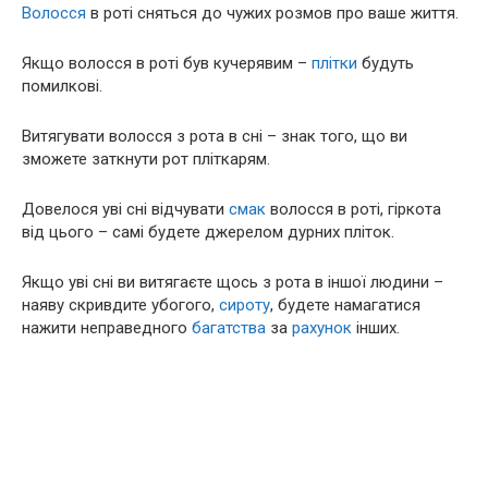
Волосся
в роті сняться до чужих розмов про ваше життя.
Якщо волосся в роті був кучерявим –
плітки
будуть
помилкові.
Витягувати волосся з рота в сні – знак того, що ви
зможете заткнути рот пліткарям.
Довелося уві сні відчувати
смак
волосся в роті, гіркота
від цього – самі будете джерелом дурних пліток.
Якщо уві сні ви витягаєте щось з рота в іншої людини –
наяву скривдите убогого,
сироту
, будете намагатися
нажити неправедного
багатства
за
рахунок
інших.