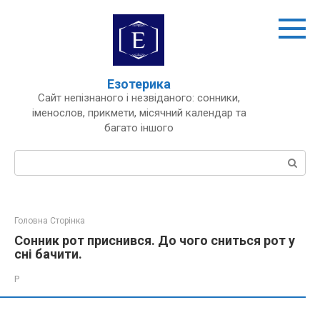
Перейти
до
вмісту
Езотерика
Сайт непізнаного і незвіданого: сонники,
іменослов, прикмети, місячний календар та
багато іншого
Пошук:
Головна Сторінка
Сонник рот приснився. До чого сниться рот у
сні бачити.
Р