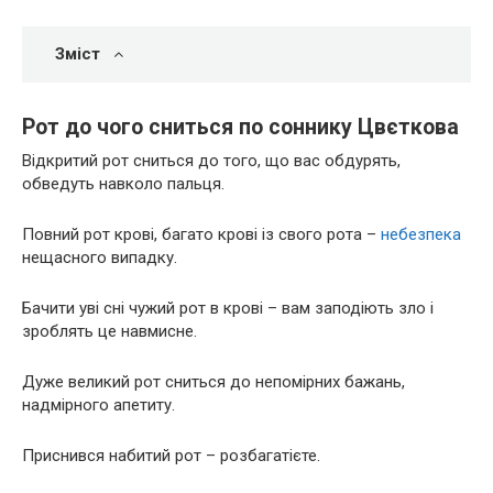
Зміст
Рот до чого сниться по соннику Цвєткова
Відкритий рот сниться до того, що вас обдурять,
обведуть навколо пальця.
Повний рот крові, багато крові із свого рота –
небезпека
нещасного випадку.
Бачити уві сні чужий рот в крові – вам заподіють зло і
зроблять це навмисне.
Дуже великий рот сниться до непомірних бажань,
надмірного апетиту.
Приснився набитий рот – розбагатієте.