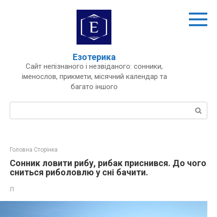
Перейти
до
вмісту
Езотерика
Сайт непізнаного і незвіданого: сонники,
іменослов, прикмети, місячний календар та
багато іншого
Пошук:
Головна Сторінка
Сонник ловити рибу, рибак приснився. До чого
сниться риболовлю у сні бачити.
Л