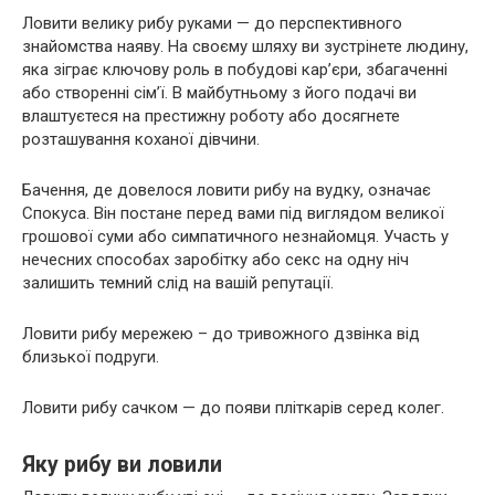
Ловити велику рибу руками — до перспективного
знайомства наяву. На своєму шляху ви зустрінете людину,
яка зіграє ключову роль в побудові кар’єри, збагаченні
або створенні сім’ї. В майбутньому з його подачі ви
влаштуєтеся на престижну роботу або досягнете
розташування коханої дівчини.
Бачення, де довелося ловити рибу на вудку, означає
Спокуса. Він постане перед вами під виглядом великої
грошової суми або симпатичного незнайомця. Участь у
нечесних способах заробітку або секс на одну ніч
залишить темний слід на вашій репутації.
Ловити рибу мережею – до тривожного дзвінка від
близької подруги.
Ловити рибу сачком — до появи пліткарів серед колег.
Яку рибу ви ловили