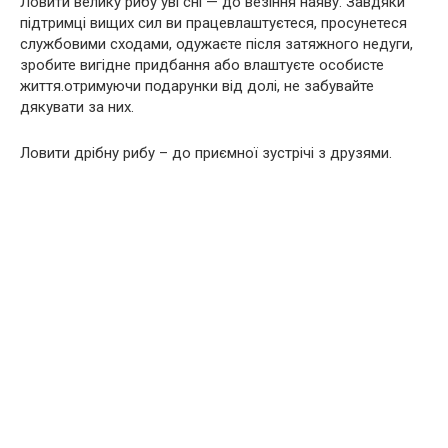
Ловити велику рибу уві сні — до везіння наяву. Завдяки
підтримці вищих сил ви працевлаштуєтеся, просунетеся
службовими сходами, одужаєте після затяжного недуги,
зробите вигідне придбання або влаштуєте особисте
життя.отримуючи подарунки від долі, не забувайте
дякувати за них.
Ловити дрібну рибу – до приємної зустрічі з друзями.