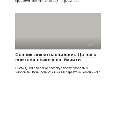
проблеми і залишите позаду неприємності.
Л
0
Сонник ліжко наснилося. До чого
сниться ліжко у сні бачити.
Сновидіння про ліжко пророкує появу проблем зі
здоров’ям. Вони почнуться на тлі перевтоми, емоційного