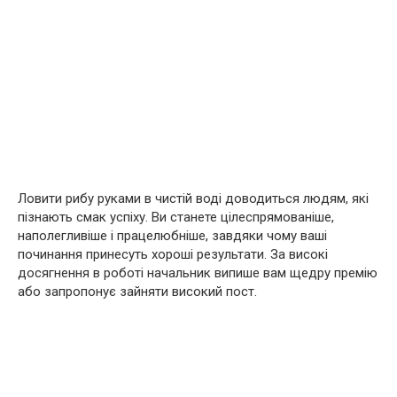
Ловити рибу руками в чистій воді доводиться людям, які
пізнають смак успіху. Ви станете цілеспрямованіше,
наполегливіше і працелюбніше, завдяки чому ваші
починання принесуть хороші результати. За високі
досягнення в роботі начальник випише вам щедру премію
або запропонує зайняти високий пост.