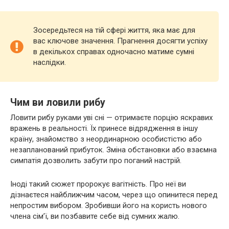
Зосередьтеся на тій сфері життя, яка має для
вас ключове значення. Прагнення досягти успіху
в декількох справах одночасно матиме сумні
наслідки.
Чим ви ловили рибу
Ловити рибу руками уві сні — отримаєте порцію яскравих
вражень в реальності. Їх принесе відрядження в іншу
країну, знайомство з неординарною особистістю або
незапланований прибуток. Зміна обстановки або взаємна
симпатія дозволить забути про поганий настрій.
Іноді такий сюжет пророкує вагітність. Про неї ви
дізнаєтеся найближчим часом, через що опинитеся перед
непростим вибором. Зробивши його на користь нового
члена сім’ї, ви позбавите себе від сумних жалю.