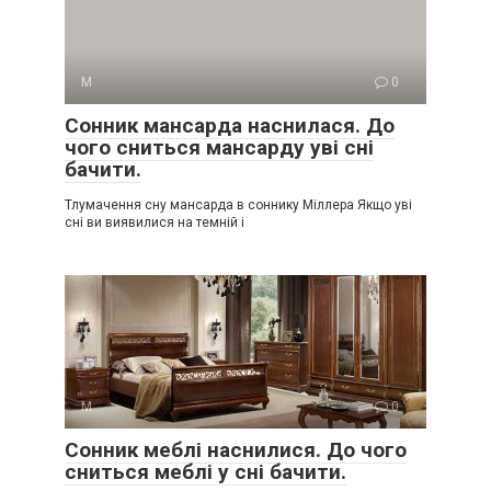
М
0
Сонник мансарда наснилася. До
чого сниться мансарду уві сні
бачити.
Тлумачення сну мансарда в соннику Міллера Якщо уві
сні ви виявилися на темній і
М
0
Сонник меблі наснилися. До чого
сниться меблі у сні бачити.