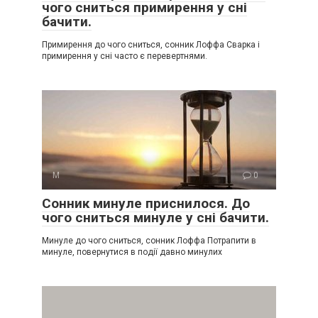
чого сниться примирення у сні
бачити.
Примирення до чого сниться, сонник Лоффа Сварка і
примирення у сні часто є перевертнями.
М
0
Сонник минуле приснилося. До
чого сниться минуле у сні бачити.
Минуле до чого сниться, сонник Лоффа Потрапити в
минуле, повернутися в події давно минулих