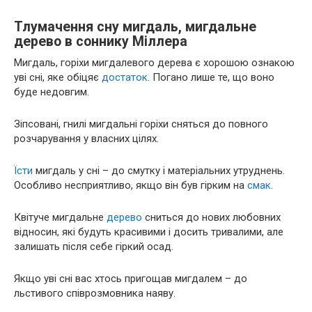
Тлумачення сну мигдаль, мигдальне
дерево в соннику Міллера
Мигдаль, горіхи мигдалевого дерева є хорошою ознакою
уві сні, яке обіцяє
достаток
. Погано лише те, що воно
буде недовгим.
Зіпсовані, гнилі мигдальні горіхи сняться до повного
розчарування у власних цілях.
Їсти
мигдаль у сні – до смутку і матеріальних утруднень.
Особливо несприятливо, якщо він був гірким на
смак
.
Квітуче мигдальне
дерево
сниться до нових любовних
відносин, які будуть красивими і досить тривалими, але
залишать після себе гіркий осад.
Якщо уві сні вас хтось пригощав мигдалем – до
льстивого співрозмовника наяву.