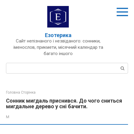
Перейти
до
вмісту
Езотерика
Сайт непізнаного і незвіданого: сонники,
іменослов, прикмети, місячний календар та
багато іншого
Пошук:
Головна Сторінка
Сонник мигдаль приснився. До чого сниться
мигдальне дерево у сні бачити.
М