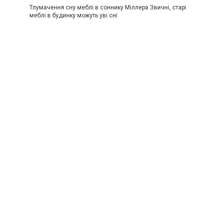
Тлумачення сну меблі в соннику Міллера Звичні, старі
меблі в будинку можуть уві сні