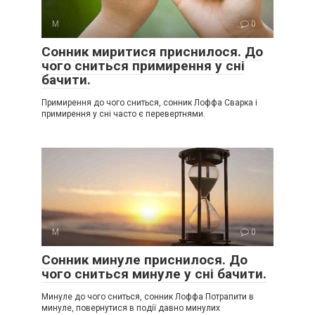
М
0
Сонник миритися приснилося. До
чого сниться примирення у сні
бачити.
Примирення до чого сниться, сонник Лоффа Сварка і
примирення у сні часто є перевертнями.
М
0
Сонник минуле приснилося. До
чого сниться минуле у сні бачити.
Минуле до чого сниться, сонник Лоффа Потрапити в
минуле, повернутися в події давно минулих