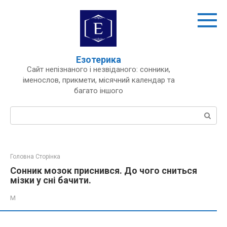
Перейти
до
вмісту
Езотерика
Сайт непізнаного і незвіданого: сонники,
іменослов, прикмети, місячний календар та
багато іншого
Пошук:
Головна Сторінка
Сонник мозок приснився. До чого сниться
мізки у сні бачити.
М