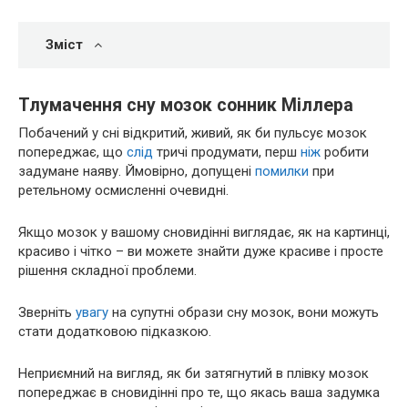
Зміст
Тлумачення сну мозок сонник Міллера
Побачений у сні відкритий, живий, як би пульсує мозок
попереджає, що
слід
тричі продумати, перш
ніж
робити
задумане наяву. Ймовірно, допущені
помилки
при
ретельному осмисленні очевидні.
Якщо мозок у вашому сновидінні виглядає, як на картинці,
красиво і чітко – ви можете знайти дуже красиве і просте
рішення складної проблеми.
Зверніть
увагу
на супутні образи сну мозок, вони можуть
стати додатковою підказкою.
Неприємний на вигляд, як би затягнутий в плівку мозок
попереджає в сновидінні про те, що якась ваша задумка