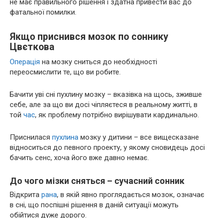
не має правильного рішення і здатна привести вас до
фатальної помилки.
Якщо приснився мозок по соннику
Цвєткова
Операція
на мозку сниться до необхідності
переосмислити те, що ви робите.
Бачити уві сні пухлину мозку – вказівка на щось, зживше
себе, але за що ви досі чіпляєтеся в реальному житті, в
той
час
, як проблему потрібно вирішувати кардинально.
Приснилася
пухлина
мозку у дитини – все вищесказане
відноситься до певного проекту, у якому сновидець досі
бачить сенс, хоча його вже давно немає.
До чого мізки сняться – сучасний сонник
Відкрита
рана
, в якій явно проглядається мозок, означає
в сні, що поспішні рішення в даній ситуації можуть
обійтися дуже дорого.