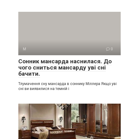
М
0
Сонник мансарда наснилася. До
чого сниться мансарду уві сні
бачити.
Тлумачення сну мансарда в соннику Міллера Якщо уві
сні ви виявилися на темній і