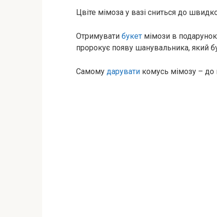
Цвіте мімоза у вазі сниться до швидкої
Отримувати
букет
мімози в подарунок 
пророкує появу шанувальника, який б
Самому
дарувати
комусь мімозу – до 