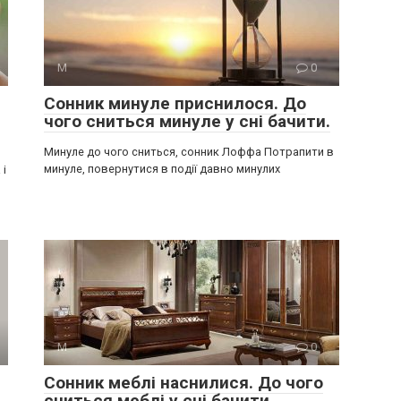
М
0
Сонник минуле приснилося. До
чого сниться минуле у сні бачити.
Минуле до чого сниться, сонник Лоффа Потрапити в
минуле, повернутися в події давно минулих
 і
М
0
Сонник меблі наснилися. До чого
сниться меблі у сні бачити.