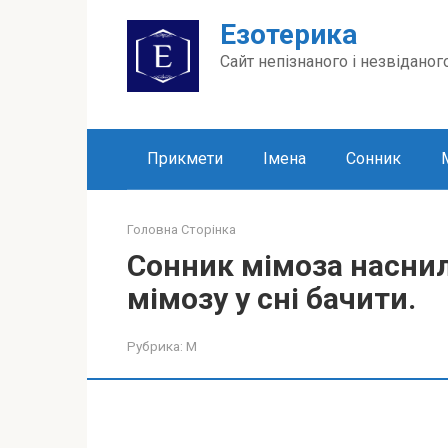
Перейти
Езотерика
до
вмісту
Сайт непізнаного і незвіданог
Прикмети
Імена
Сонник
Головна Сторінка
Сонник мімоза наснил
мімозу у сні бачити.
Рубрика:
М