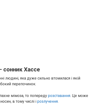
– сонник Хассе
ні людині, яка дуже сильно втомилася і якій
либокий перепочинок.
 пахне мімоза, то попереду
розставання
. Це може
дносин, в тому числі і
розлучення
.