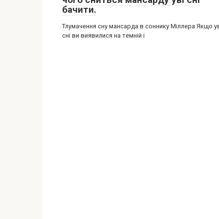
бачити.
Тлумачення сну мансарда в соннику Міллера Якщо у
сні ви виявилися на темній і