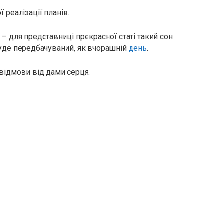
 реалізації планів.
– для представниці прекрасної статі такий сон
уде передбачуваний, як вчорашній
день
.
відмови від дами серця.