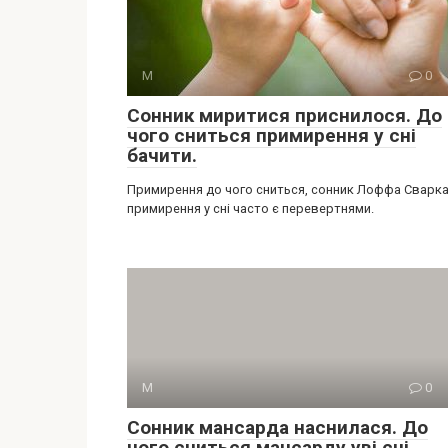
М
0
Сонник миритися приснилося. До
чого сниться примирення у сні
бачити.
Примирення до чого сниться, сонник Лоффа Сварка
примирення у сні часто є перевертнями.
М
0
Сонник мансарда наснилася. До
чого сниться мансарду уві сні