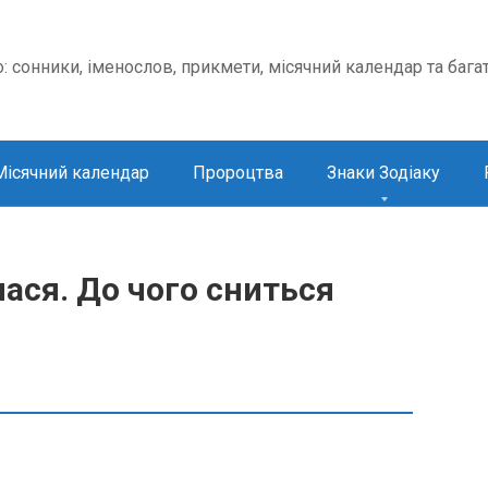
о: сонники, іменослов, прикмети, місячний календар та бага
Місячний календар
Пророцтва
Знаки Зодіаку
ася. До чого сниться