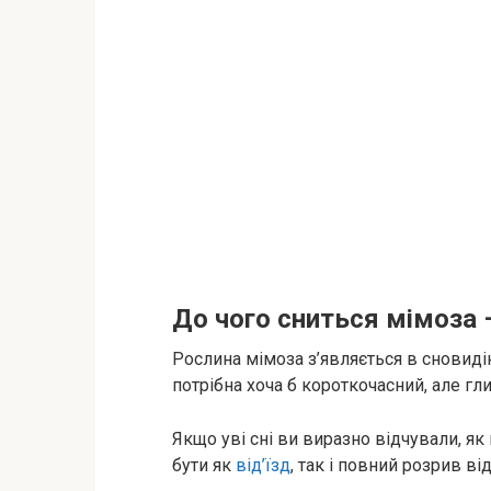
До чого сниться мімоза 
Рослина мімоза з’являється в сновидін
потрібна хоча б короткочасний, але г
Якщо уві сні ви виразно відчували, як
бути як
від’їзд
, так і повний розрив ві