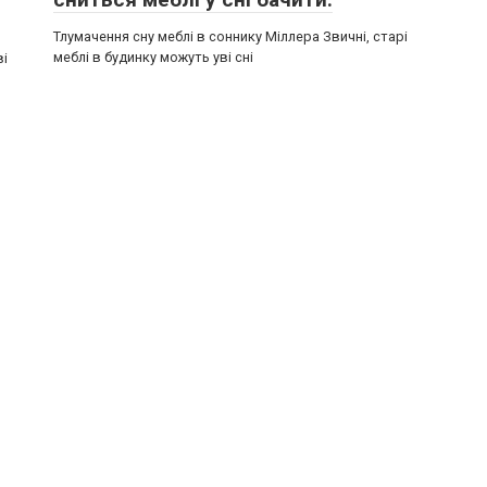
Тлумачення сну меблі в соннику Міллера Звичні, старі
меблі в будинку можуть уві сні
ві