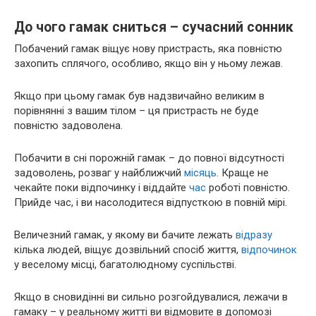
До чого гамак сниться – сучасний сонник
Побачений гамак віщує нову пристрасть, яка повністю
захопить сплячого, особливо, якщо він у ньому лежав.
Якщо при цьому гамак був надзвичайно великим в
порівнянні з вашим тілом – ця пристрасть не буде
повністю задоволена.
Побачити в сні порожній гамак – до повної відсутності
задоволень, розваг у найближчий
місяць
. Краще не
чекайте поки відпочинку і віддайте
час
роботі повністю.
Прийде час, і ви насолодитеся відпусткою в повній мірі.
Величезний гамак, у якому ви бачите лежать
відразу
кілька людей, віщує дозвільний спосіб життя,
відпочинок
у веселому місці, багатолюдному суспільстві.
Якщо в сновидінні ви сильно розгойдувалися, лежачи в
гамаку – у реальному житті ви відмовите в допомозі