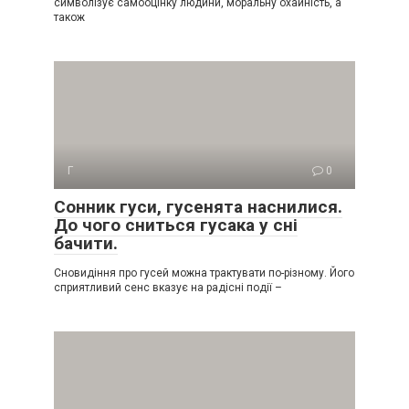
символізує самооцінку людини, моральну охайність, а
також
Г
0
Сонник гуси, гусенята наснилися.
До чого сниться гусака у сні
бачити.
Сновидіння про гусей можна трактувати по-різному. Його
сприятливий сенс вказує на радісні події –