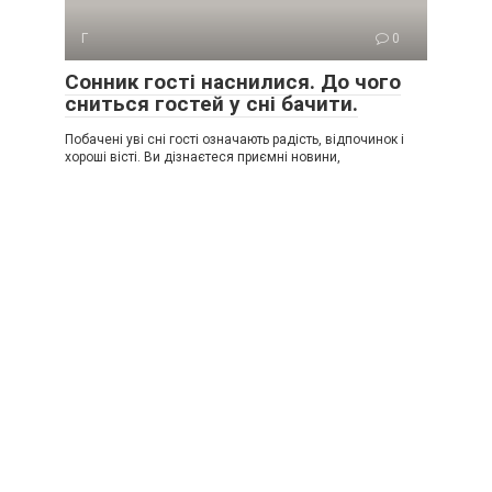
Г
0
Сонник гості наснилися. До чого
сниться гостей у сні бачити.
Побачені уві сні гості означають радість, відпочинок і
хороші вісті. Ви дізнаєтеся приємні новини,