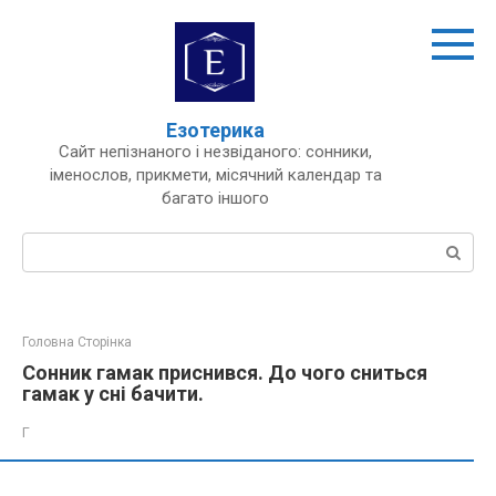
Перейти
до
вмісту
Езотерика
Сайт непізнаного і незвіданого: сонники,
іменослов, прикмети, місячний календар та
багато іншого
Пошук:
Головна Сторінка
Сонник гамак приснився. До чого сниться
гамак у сні бачити.
Г