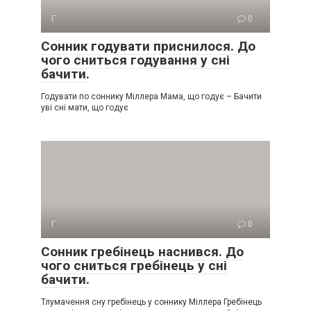
Г
0
Сонник годувати приснилося. До
чого сниться годування у сні
бачити.
Годувати по соннику Міллера Мама, що годує – Бачити
уві сні мати, що годує
Г
0
Сонник гребінець наснився. До
чого сниться гребінець у сні
бачити.
Тлумачення сну гребінець у соннику Міллера Гребінець