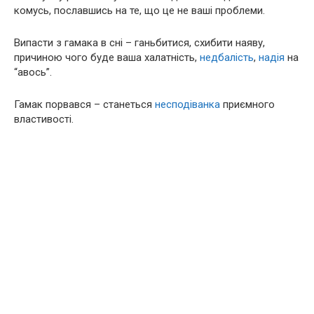
комусь, пославшись на те, що це не ваші проблеми.
Випасти з гамака в сні – ганьбитися, схибити наяву,
причиною чого буде ваша халатність,
недбалість
,
надія
на
“авось”.
Гамак порвався – станеться
несподіванка
приємного
властивості.