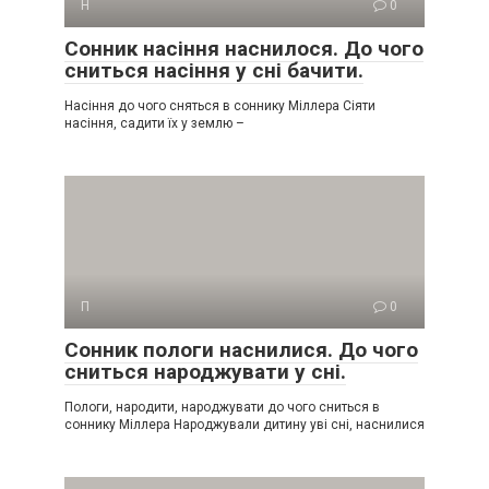
Н
0
Сонник насіння наснилося. До чого
сниться насіння у сні бачити.
Насіння до чого сняться в соннику Міллера Сіяти
насіння, садити їх у землю –
П
0
Сонник пологи наснилися. До чого
сниться народжувати у сні.
Пологи, народити, народжувати до чого сниться в
соннику Міллера Народжували дитину уві сні, наснилися