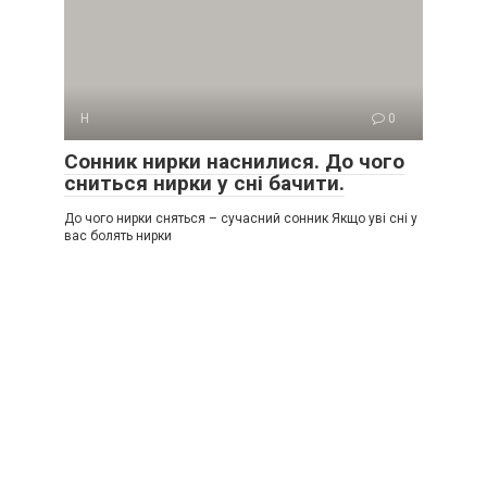
Н
0
Сонник нирки наснилися. До чого
сниться нирки у сні бачити.
До чого нирки сняться – сучасний сонник Якщо уві сні у
вас болять нирки