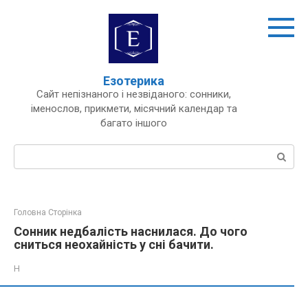
Перейти
до
вмісту
Езотерика
Сайт непізнаного і незвіданого: сонники,
іменослов, прикмети, місячний календар та
багато іншого
Пошук:
Головна Сторінка
Сонник недбалість наснилася. До чого
сниться неохайність у сні бачити.
Н