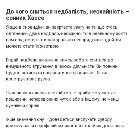
До чого сниться недбалість, неохайність –
сонник Хассе
Якщо в сновидінні ви звертаєте увагу на те, що хтось
одягнений дуже недбало, неохайно, то в реальному житті
вам слід остерігатися морально непорядних людей, ви
можете стати їх жертвою.
Вкрай недбало виконана кимсь робота сниться до
вимушеного втручання в чиюсь діяльність. Ви повинні
будете встигнути направити її в правильне, більш
конструктивне русло.
Приснилася власна неохайність – приймете участь в
поширенні неперевірених чуток або в іншому, не менш
сумнівній справі.
Інше значення сну – доведеться вислухати сувору
критику ваших професійних якостей і творчих досягнень.