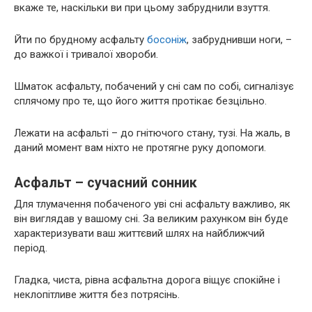
вкаже те, наскільки ви при цьому забруднили взуття.
Йти по брудному асфальту
босоніж
, забруднивши ноги, –
до важкої і тривалої хвороби.
Шматок асфальту, побачений у сні сам по собі, сигналізує
сплячому про те, що його життя протікає безцільно.
Лежати на асфальті – до гнітючого стану, тузі. На жаль, в
даний момент вам ніхто не протягне руку допомоги.
Асфальт – сучасний сонник
Для тлумачення побаченого уві сні асфальту важливо, як
він виглядав у вашому сні. За великим рахунком він буде
характеризувати ваш життєвий шлях на найближчий
період.
Гладка, чиста, рівна асфальтна дорога віщує спокійне і
неклопітливе життя без потрясінь.