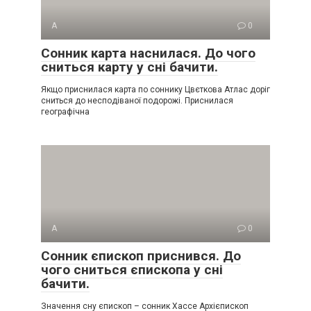
А
0
Сонник карта наснилася. До чого
сниться карту у сні бачити.
Якщо приснилася карта по соннику Цвєткова Атлас доріг
сниться до несподіваної подорожі. Приснилася
географічна
А
0
Сонник єпископ приснився. До
чого сниться єпископа у сні
бачити.
Значення сну єпископ – сонник Хассе Архієпископ