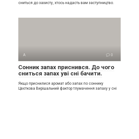
сниться до захисту, хтось надасть вам заступництво.
А
0
Сонник запах приснився. До чого
сниться запах уві сні бачити.
Якщо приснилися аромат або запах по соннику
Цвєткова Вирішальний фактор тлумачення запаху у сні