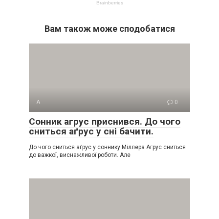
Вам також може сподобатися
А
0
Сонник агрус приснився. До чого
сниться аґрус у сні бачити.
До чого сниться аґрус у соннику Міллера Агрус сниться
до важкої, виснажливої роботи. Але