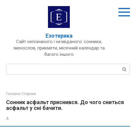
Перейти
до
вмісту
Езотерика
Сайт непізнаного і незвіданого: сонники,
іменослов, прикмети, місячний календар та
багато іншого
Пошук:
Головна Сторінка
Сонник асфальт приснився. До чого сниться
асфальт у сні бачити.
А