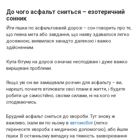
До чого асфальт сниться – езотеричний
сонник
Йти пішки по асфальтованій дорозі – сон говорить про те,
що певна мета або завдання, що наяву здавалося легко
досяжною, виявилася занадто далекою і важко
здійсненним.
Купа бітуму на дорозі означає несподівані і дуже важко
вирішувані проблеми.
Якщо уві сні ви замішували розчин для асфальту – ви,
нарешті, почнете втілювати свої плани в життя, і будете
робити це самостійно, своїми силами, ні на кого не
сподіваючись.
Брудний асфальт сниться до хвороби. Тут знову ж
важливо, їхали ви по ньому в
автомобілі
(легко
перенесете хвороба з медичною допомогою), або йшли
пішки. В останньому випадку на тяжкість захворювання