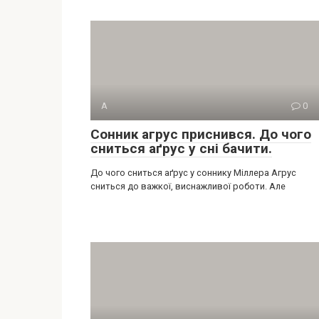
А
0
Сонник агрус приснився. До чого
сниться аґрус у сні бачити.
До чого сниться аґрус у соннику Міллера Агрус
сниться до важкої, виснажливої роботи. Але