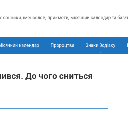
о: сонники, іменослов, прикмети, місячний календар та бага
Місячний календар
Пророцтва
Знаки Зодіаку
ився. До чого сниться
.