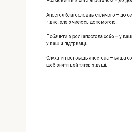
Розмовляти в сні з апостолом – до дол
Апостол благословив сплячого – до се
гідно, але з чиєюсь допомогою.
Побачити в ролі апостола себе – у ваш
у вашій підтримці.
Слухати проповідь апостола – ваша со
щоб зняти цей тягар з душі.