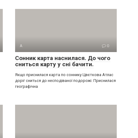
А
0
Сонник карта наснилася. До чого
сниться карту у сні бачити.
Якщо приснилася карта по соннику Цвєткова Атлас
доріг сниться до несподіваної подорожі. Приснилася
географічна