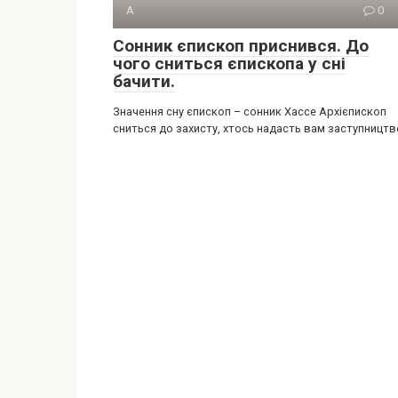
А
0
Сонник єпископ приснився. До
чого сниться єпископа у сні
бачити.
Значення сну єпископ – сонник Хассе Архієпископ
сниться до захисту, хтось надасть вам заступництв