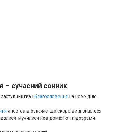
я – сучасний сонник
, заступництва і
благословення
на нове діло.
ння
апостолів означає, що скоро ви дізнаєтеся
валися, мучилися невідомістю і підозрами.