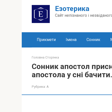
Перейти
Езотерика
до
вмісту
Сайт непізнаного і незвіданог
Прикмети
Імена
Сонник
Головна Сторінка
Сонник апостол присн
апостола у сні бачити
Рубрика:
А