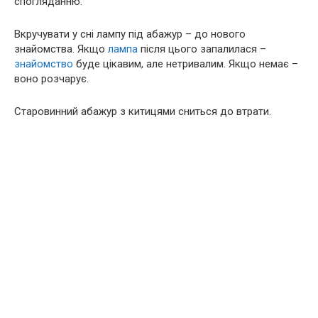
спогляданню.
Вкручувати у сні лампу під абажур – до нового
знайомства. Якщо
лампа
після цього запалилася –
знайомство
буде цікавим, але нетривалим. Якщо немає –
воно розчарує.
Старовинний абажур з китицями сниться до втрати.