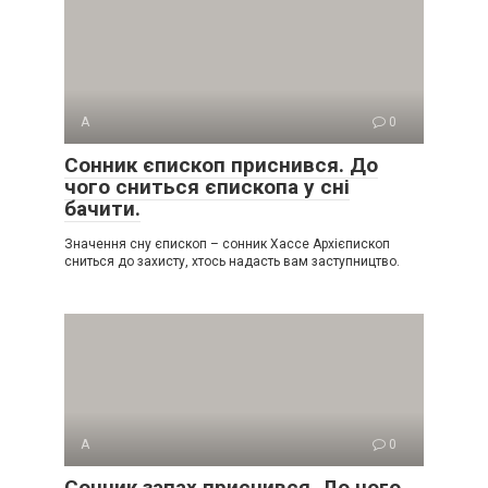
А
0
Сонник єпископ приснився. До
чого сниться єпископа у сні
бачити.
Значення сну єпископ – сонник Хассе Архієпископ
сниться до захисту, хтось надасть вам заступництво.
А
0
Сонник запах приснився. До чого