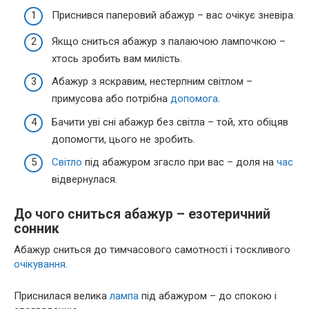
Приснився паперовий абажур – вас очікує зневіра.
Якщо сниться абажур з палаючою лампочкою –
хтось зробить вам милість.
Абажур з яскравим, нестерпним світлом –
примусова або потрібна
допомога
.
Бачити уві сні абажур без світла – той, хто обіцяв
допомогти, цього не зробить.
Світло
під абажуром згасло при вас – доля на
час
відвернулася.
До чого сниться абажур – езотеричний
сонник
Абажур сниться до тимчасового самотності і тоскливого
очікування
.
Приснилася велика
лампа
під абажуром – до спокою і