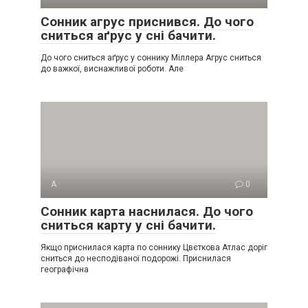
Сонник агрус приснився. До чого
сниться аґрус у сні бачити.
До чого сниться аґрус у соннику Міллера Агрус сниться
до важкої, виснажливої роботи. Але
А
0
Сонник карта наснилася. До чого
сниться карту у сні бачити.
Якщо приснилася карта по соннику Цвєткова Атлас доріг
сниться до несподіваної подорожі. Приснилася
географічна