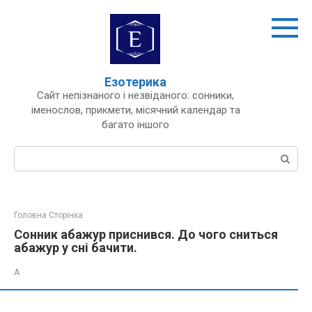
Перейти
до
вмісту
Езотерика
Сайт непізнаного і незвіданого: сонники,
іменослов, прикмети, місячний календар та
багато іншого
Пошук:
Головна Сторінка
Сонник абажур приснився. До чого сниться
абажур у сні бачити.
А