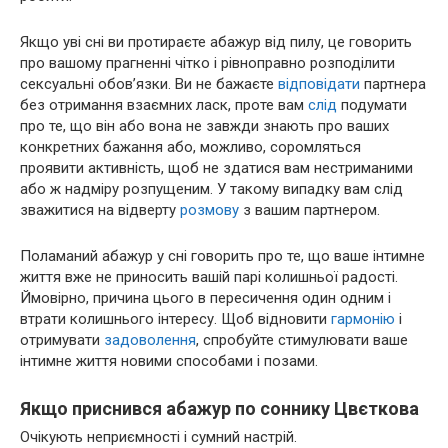
Якщо уві сні ви протираєте абажур від пилу, це говорить
про вашому прагненні чітко і рівноправно розподілити
сексуальні обов’язки. Ви не бажаєте
відповідати
партнера
без отримання взаємних ласк, проте вам
слід
подумати
про те, що він або вона не завжди знають про ваших
конкретних бажання або, можливо, соромляться
проявити активність, щоб не здатися вам нестриманими
або ж надміру розпущеним. У такому випадку вам слід
зважитися на відверту
розмову
з вашим партнером.
Поламаний абажур у сні говорить про те, що ваше інтимне
життя вже не приносить вашій парі колишньої радості.
Ймовірно, причина цього в пересичення один одним і
втрати колишнього інтересу. Щоб відновити
гармонію
і
отримувати
задоволення
, спробуйте стимулювати ваше
інтимне життя новими способами і позами.
Якщо приснився абажур по соннику Цвєткова
Очікують неприємності і сумний настрій.