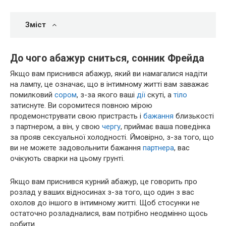
Зміст
До чого абажур сниться, сонник Фрейда
Якщо вам приснився абажур, який ви намагалися надіти
на лампу, це означає, що в інтимному житті вам заважає
помилковий
сором
, з-за якого ваші
дії
скуті, а
тіло
затиснуте. Ви соромитеся повною мірою
продемонструвати свою пристрасть і
бажання
близькості
з партнером, а він, у свою
чергу
, приймає ваша поведінка
за прояв сексуальної холодності. Ймовірно, з-за того, що
ви не можете задовольнити бажання
партнера
, вас
очікують сварки на цьому грунті.
Якщо вам приснився курний абажур, це говорить про
розлад у ваших відносинах з-за того, що один з вас
охолов до іншого в інтимному житті. Щоб стосунки не
остаточно розладналися, вам потрібно неодмінно щось
робити.