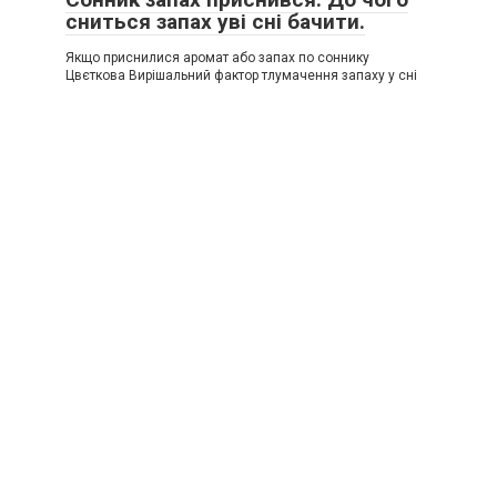
сниться запах уві сні бачити.
Якщо приснилися аромат або запах по соннику
Цвєткова Вирішальний фактор тлумачення запаху у сні