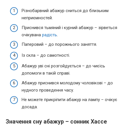
Різнобарвний абажур сниться до близьким
неприємностей.
Приснився тьмяний і курний абажур – зірветься
очікувана
радість
.
Паперовий – до порожнього заняття.
Із скла – до самотності.
Абажур уві сні розгойдується – до чиєїсь
допомоги в такій справі.
Абажур приснився молодому чоловікові – до
нудного проведення часу.
Не можете прикріпити абажур на лампу – очікує
досада.
Значення сну абажур – сонник Хассе