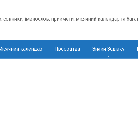
о: сонники, іменослов, прикмети, місячний календар та бага
Місячний календар
Пророцтва
Знаки Зодіаку