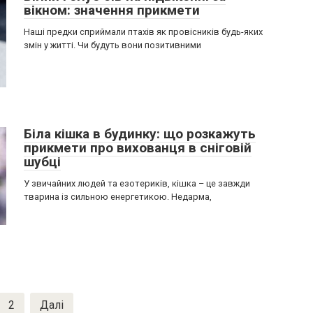
вікном: значення прикмети
Наші предки сприймали птахів як провісників будь-яких
змін у житті. Чи будуть вони позитивними
Біла кішка в будинку: що розкажуть
прикмети про вихованця в сніговій
шубці
У звичайних людей та езотериків, кішка – це завжди
тварина із сильною енергетикою. Недарма,
2
Далі