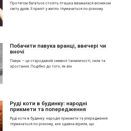
Протягом багатьох століть пташка вважалася вісником
світу духів. Її приліт у житло тлумачиться по-різному.
Побачити павука вранці, ввечері чи
вночі
Павук — це стародавній символ таємничості, сили та
зростання. Подібно до того, як він
Руді коти в будинку: народні
прикмети та попередження
Руді коти в будинку: народні прикмети та упередження
тлумачаться по-різному, але здавна вірили, що