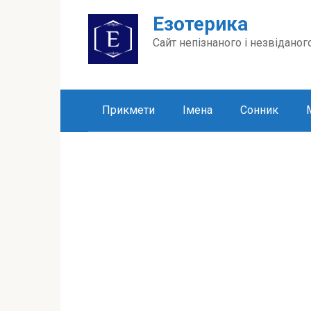
Перейти
Езотерика
до
вмісту
Сайт непізнаного і незвіданог
Прикмети
Імена
Сонник