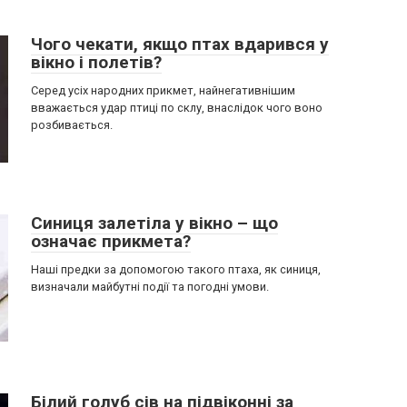
Чого чекати, якщо птах вдарився у
вікно і полетів?
Серед усіх народних прикмет, найнегативнішим
вважається удар птиці по склу, внаслідок чого воно
розбивається.
Синиця залетіла у вікно – що
означає прикмета?
Наші предки за допомогою такого птаха, як синиця,
визначали майбутні події та погодні умови.
Білий голуб сів на підвіконні за