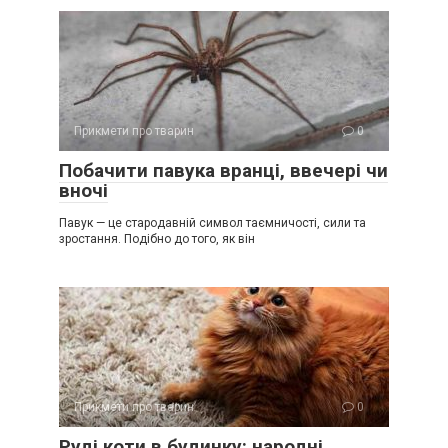
Прикмети про тварин
0
Побачити павука вранці, ввечері чи
вночі
Павук — це стародавній символ таємничості, сили та
зростання. Подібно до того, як він
Прикмети про тварин
0
Руді коти в будинку: народні