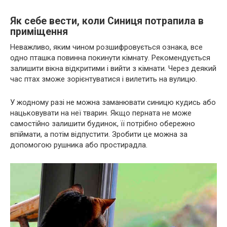
Як себе вести, коли Синиця потрапила в
приміщення
Неважливо, яким чином розшифровується ознака, все
одно пташка повинна покинути кімнату. Рекомендується
залишити вікна відкритими і вийти з кімнати. Через деякий
час птах зможе зорієнтуватися і вилетить на вулицю.
У жодному разі не можна заманювати синицю кудись або
нацьковувати на неї тварин. Якщо перната не може
самостійно залишити будинок, її потрібно обережно
впіймати, а потім відпустити. Зробити це можна за
допомогою рушника або простирадла.