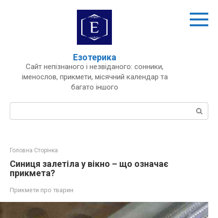
Перейти
до
вмісту
Езотерика
Сайт непізнаного і незвіданого: сонники,
іменослов, прикмети, місячний календар та
багато іншого
Пошук:
Головна Сторінка
Синиця залетіла у вікно – що означає
прикмета?
Прикмети про тварин