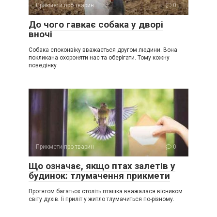
Прикмети про тварин
0
До чого гавкає собака у дворі
вночі
Собака споконвіку вважається другом людини. Вона
покликана охороняти нас та оберігати. Тому кожну
поведінку
Прикмети про тварин
0
Що означає, якщо птах залетів у
будинок: тлумачення прикмети
Протягом багатьох століть пташка вважалася вісником
світу духів. Її приліт у житло тлумачиться по-різному.