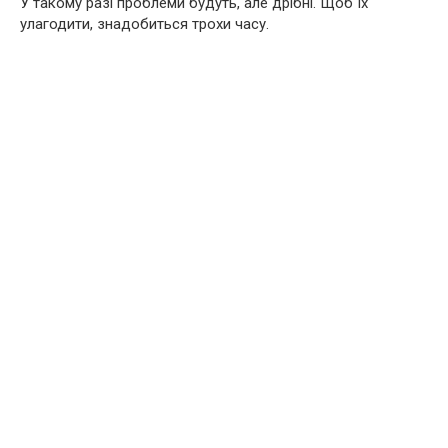
У такому разі проблеми будуть, але дрібні. Щоб їх
улагодити, знадобиться трохи часу.