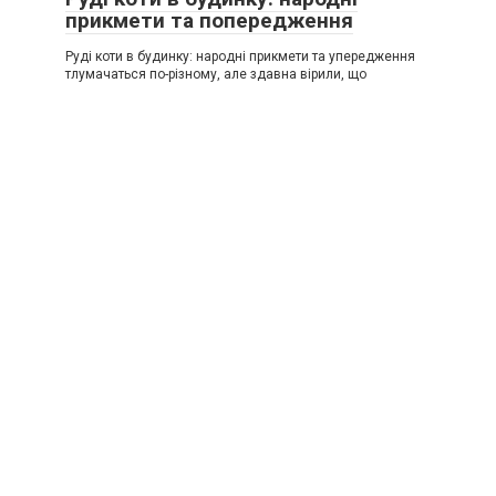
прикмети та попередження
Руді коти в будинку: народні прикмети та упередження
тлумачаться по-різному, але здавна вірили, що