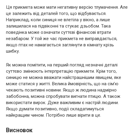
Ця прикмета може мати негативну версію тлумачення. Але
це залежить від деталей того, що відбувається.
Наприклад, коли синиця не влетіла у вікно, а лише
залишилася на підвіконні та стукає дзьобом. Така
поведінка може означати суттєві фінансові втрати
незабаром. У той же час прикмета не виправдається,
якщо птах не намагається заглянути в кімнату крізь
шибку.
Як можна помітити, на перший погляд незначні деталі
суттєво змінюють інтерпретацію прикмети. Крім того,
синицю не можна вважати найстрашнішим явищем, яке
може статися у житті. Велика ймовірність, що на сім’ю
чекають позитивні новини. Якщо ж людина надмірно
забобонна, можна спробувати вигнати птицю. А також
використати вирок. Дуже важливим є настрій людини.
Якщо думати позитивно, події складатимуться
найкращим чином. Потрібно лише вірити в це.
Висновок