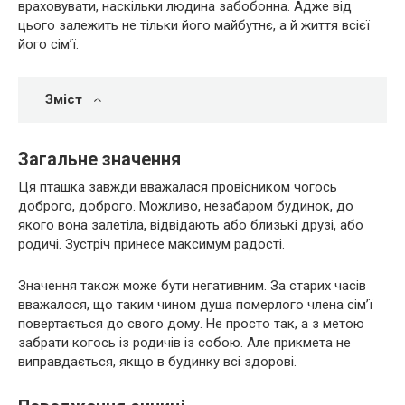
враховувати, наскільки людина забобонна. Адже від
цього залежить не тільки його майбутнє, а й життя всієї
його сім’ї.
Зміст
Загальне значення
Ця пташка завжди вважалася провісником чогось
доброго, доброго. Можливо, незабаром будинок, до
якого вона залетіла, відвідають або близькі друзі, або
родичі. Зустріч принесе максимум радості.
Значення також може бути негативним. За старих часів
вважалося, що таким чином душа померлого члена сім’ї
повертається до свого дому. Не просто так, а з метою
забрати когось із родичів із собою. Але прикмета не
виправдається, якщо в будинку всі здорові.