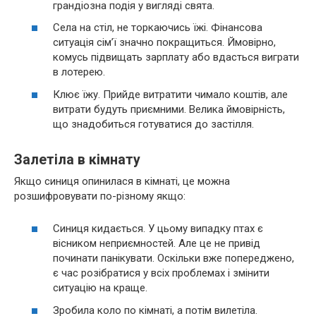
грандіозна подія у вигляді свята.
Села на стіл, не торкаючись їжі. Фінансова
ситуація сім’ї значно покращиться. Ймовірно,
комусь підвищать зарплату або вдасться виграти
в лотерею.
Клює їжу. Прийде витратити чимало коштів, але
витрати будуть приємними. Велика ймовірність,
що знадобиться готуватися до застілля.
Залетіла в кімнату
Якщо синиця опинилася в кімнаті, це можна
розшифровувати по-різному якщо:
Синиця кидається. У цьому випадку птах є
вісником неприємностей. Але це не привід
починати панікувати. Оскільки вже попереджено,
є час розібратися у всіх проблемах і змінити
ситуацію на краще.
Зробила коло по кімнаті, а потім вилетіла.