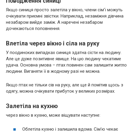
Поводження синиці
Якщо синиця просто залетіла у вікно, члени сім’ї можуть
очікувати приємні звістки. Наприклад, незаміжня дівчина
незабаром вийде заміж. А наречені незабаром
дочекаються поповнення.
Влетіла через вікно і сіла на руку
У поодиноких випадках синиця здатна сісти на людину.
Але це дуже позитивне явище. На цю людину чекатиме
удача. Основна умова – птах повинен сам залишити житло
людини. Виганяти її в жодному разі не можна.
Якщо птах не тільки сів на руку, але ще й помітив щось з
одягу, можна очікувати прибуток у великих розмірах.
Залетіла на кухню
через вікно в кухню, може віщувати наступне:
Облетіла кухню і залишила вдома. Сім’ю чекає