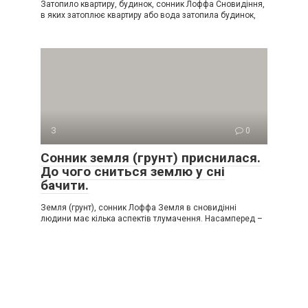
Затопило квартиру, будинок, сонник Лоффа Сновидіння,
в яких затоплює квартиру або вода затопила будинок,
З
0
Сонник земля (грунт) приснилася.
До чого сниться землю у сні
бачити.
Земля (грунт), сонник Лоффа Земля в сновидінні
людини має кілька аспектів тлумачення. Насамперед –