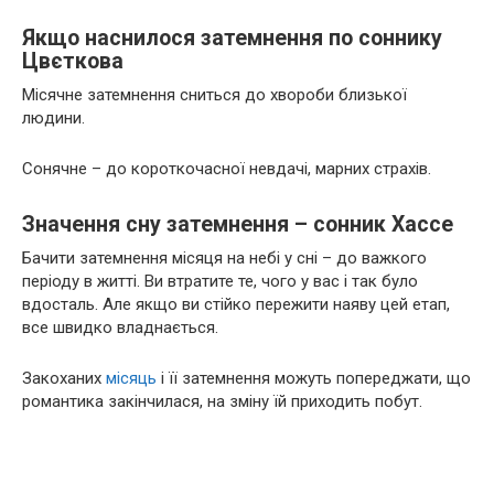
Якщо наснилося затемнення по соннику
Цвєткова
Місячне затемнення сниться до хвороби близької
людини.
Сонячне – до короткочасної невдачі, марних страхів.
Значення сну затемнення – сонник Хассе
Бачити затемнення місяця на небі у сні – до важкого
періоду в житті. Ви втратите те, чого у вас і так було
вдосталь. Але якщо ви стійко пережити наяву цей етап,
все швидко владнається.
Закоханих
місяць
і її затемнення можуть попереджати, що
романтика закінчилася, на зміну їй приходить побут.