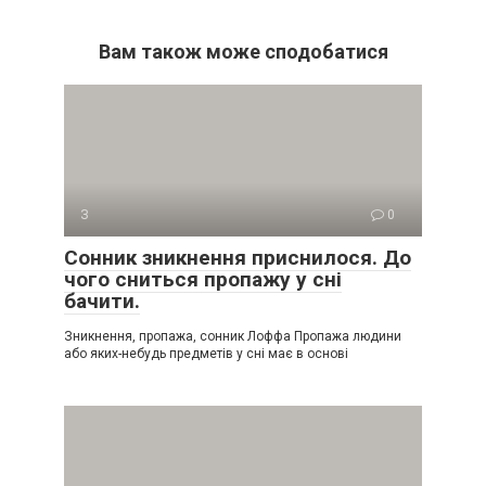
Вам також може сподобатися
З
0
Сонник зникнення приснилося. До
чого сниться пропажу у сні
бачити.
Зникнення, пропажа, сонник Лоффа Пропажа людини
або яких-небудь предметів у сні має в основі