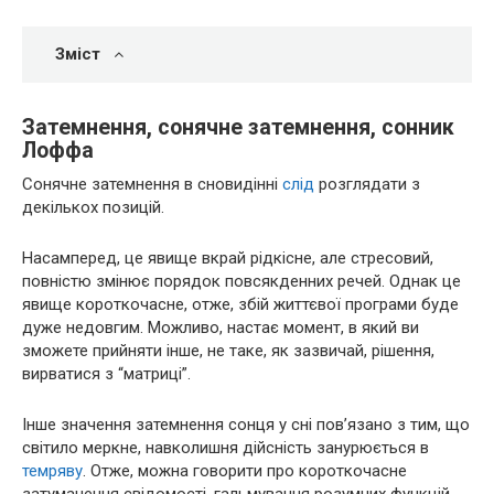
Зміст
Затемнення, сонячне затемнення, сонник
Лоффа
Сонячне затемнення в сновидінні
слід
розглядати з
декількох позицій.
Насамперед, це явище вкрай рідкісне, але стресовий,
повністю змінює порядок повсякденних речей. Однак це
явище короткочасне, отже, збій життєвої програми буде
дуже недовгим. Можливо, настає момент, в який ви
зможете прийняти інше, не таке, як зазвичай, рішення,
вирватися з “матриці”.
Інше значення затемнення сонця у сні пов’язано з тим, що
світило меркне, навколишня дійсність занурюється в
темряву
. Отже, можна говорити про короткочасне
затуманення свідомості, гальмування розумних функцій,