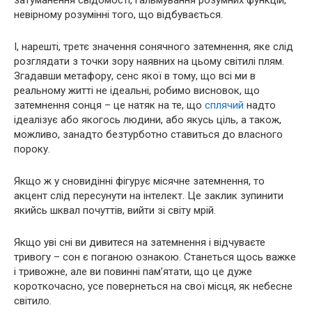
невірному розумінні того, що відбувається.
І, нарешті, третє значення сонячного затемнення, яке слід
розглядати з точки зору наявних на цьому світилі плям.
Згадавши метафору, сенс якої в тому, що всі ми в
реальному житті не ідеальні, робимо висновок, що
затемнення сонця – це натяк на те, що
сплячий
надто
ідеалізує або якогось людини, або якусь ціль, а також,
можливо, занадто безтурботно ставиться до власного
пороку.
Якщо ж у сновидінні фігурує місячне затемнення, то
акцент слід пересунути на інтелект. Це заклик зупинити
якийсь шквал почуттів, вийти зі світу мрій.
Якщо уві сні ви дивитеся на затемнення і відчуваєте
тривогу – сон є поганою ознакою. Станеться щось важке
і тривожне, але ви повинні пам’ятати, що це дуже
короткочасно, усе повернеться на свої місця, як небесне
світило.