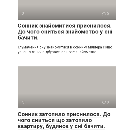
З
0
Сонник знайомитися приснилося.
До чого сниться знайомство у сні
бачити.
Тлумачення сну знайомитися в соннику Міллера Якщо
уві сні у жінки відбувається нове знайомство
З
0
Сонник затопило приснилося. До
чого сниться що затопило
квартиру, будинок у сні бачити.