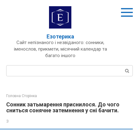
Перейти
до
вмісту
Езотерика
Сайт непізнаного і незвіданого: сонники,
іменослов, прикмети, місячний календар та
багато іншого
Пошук:
Головна Сторінка
Сонник затьмарення приснилося. До чого
сниться сонячне затемнення у сні бачити.
З