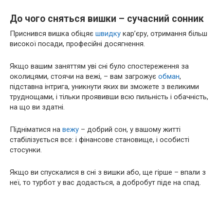
До чого сняться вишки – сучасний сонник
Приснився вишка обіцяє
швидку
кар’єру, отримання більш
високої посади, професійні досягнення.
Якщо вашим заняттям уві сні було спостереження за
околицями, стоячи на вежі, – вам загрожує
обман
,
підставна інтрига, уникнути яких ви зможете з великими
труднощами, і тільки проявивши всю пильність і обачність,
на що ви здатні.
Підніматися на
вежу
– добрий сон, у вашому житті
стабілізується все: і фінансове становище, і особисті
стосунки.
Якщо ви спускалися в сні з вишки або, ще гірше – впали з
неї, то турбот у вас додасться, а добробут піде на спад.