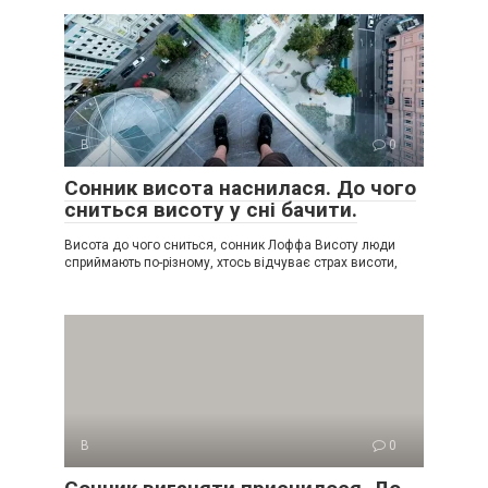
В
0
Сонник висота наснилася. До чого
сниться висоту у сні бачити.
Висота до чого сниться, сонник Лоффа Висоту люди
сприймають по-різному, хтось відчуває страх висоти,
В
0