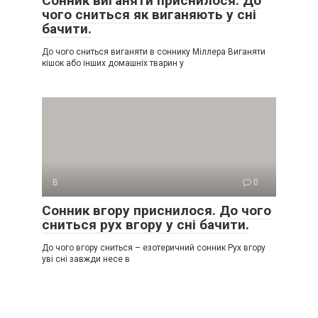
Сонник виганяти приснилося. До
чого сниться як виганяють у сні
бачити.
До чого сниться виганяти в соннику Міллера Виганяти
кішок або інших домашніх тварин у
В
0
Сонник вгору приснилося. До чого
сниться рух вгору у сні бачити.
До чого вгору сниться – езотеричний сонник Рух вгору
уві сні завжди несе в