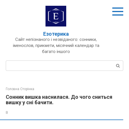
Перейти
до
вмісту
Езотерика
Сайт непізнаного і незвіданого: сонники,
іменослов, прикмети, місячний календар та
багато іншого
Пошук:
Головна Сторінка
Сонник вишка наснилася. До чого сниться
вишку у сні бачити.
В