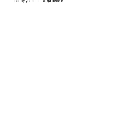
вгору уві сні завжди несе в