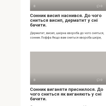
В
0
Сонник висип наснився. До чого
сниться висип, дерматит у сні
бачити.
Дерматит, висип, шкірна хвороба до чого сняться,
сонник Лоффа Якщо вам сниться хвороба шкіри,
В
0
Сонник виганяти приснилося. До
чого сниться як виганяють у сні
бачити.