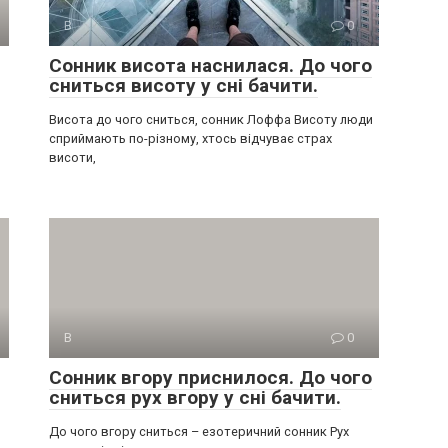
В
0
Сонник висота наснилася. До чого
сниться висоту у сні бачити.
Висота до чого сниться, сонник Лоффа Висоту люди
сприймають по-різному, хтось відчуває страх
висоти,
В
0
Сонник вгору приснилося. До чого
сниться рух вгору у сні бачити.
До чого вгору сниться – езотеричний сонник Рух