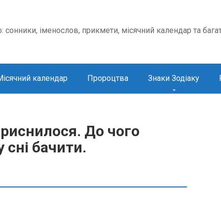
о: сонники, іменослов, прикмети, місячний календар та бага
Місячний календар
Пророцтва
Знаки Зодіаку
риснилося. До чого
 сні бачити.