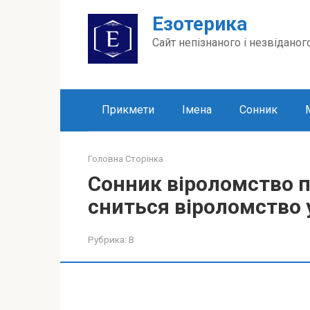
Перейти
Езотерика
до
вмісту
Сайт непізнаного і незвіданог
Прикмети
Імена
Сонник
Головна Сторінка
Сонник віроломство п
сниться віроломство у
Рубрика:
В