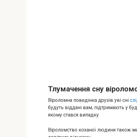
Тлумачення сну віроломс
Віроломна поведінка друзів уві сні
сл
будуть віддані вам, підтримають у буд
якому стався випадку.
Віроломство коханої людини також має