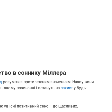
тво в соннику Міллера
ід
розуміти з протилежним значенням. Наяву вони
ь-якому починанні і встануть на
захист
у будь-
 уві сні позитивний сенс – до щасливих,