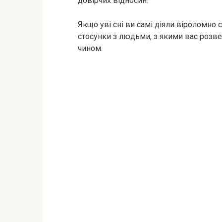
довірчих відносин.
Якщо уві сні ви самі діяли віроломно 
стосунки з людьми, з якими вас розве
чином.