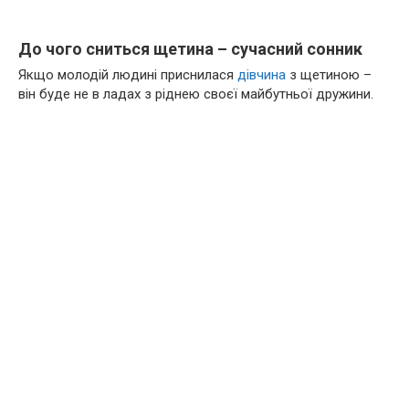
До чого сниться щетина – сучасний сонник
Якщо молодій людині приснилася
дівчина
з щетиною –
він буде не в ладах з ріднею своєї майбутньої дружини.