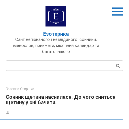
Перейти
до
вмісту
Езотерика
Сайт непізнаного і незвіданого: сонники,
іменослов, прикмети, місячний календар та
багато іншого
Пошук:
Головна Сторінка
Сонник щетина наснилася. До чого сниться
щетину у сні бачити.
Щ