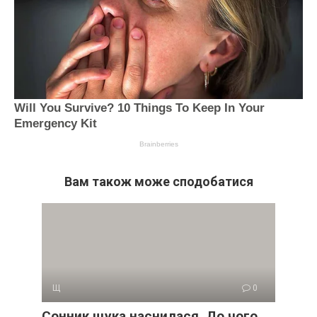
Вам також може сподобатися
Щ
0
Сонник щука наснилася. До чого