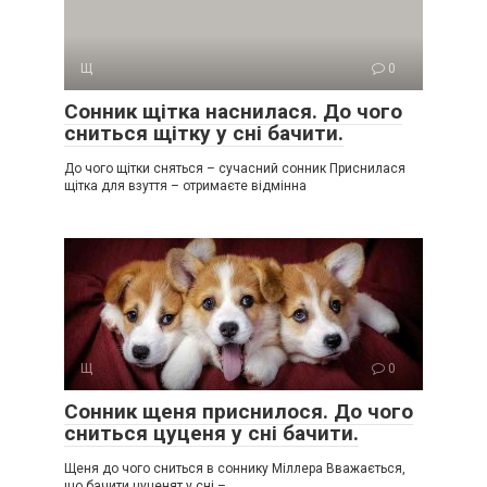
Щ
0
Сонник щітка наснилася. До чого
сниться щітку у сні бачити.
До чого щітки сняться – сучасний сонник Приснилася
щітка для взуття – отримаєте відмінна
Щ
0
Сонник щеня приснилося. До чого
сниться цуценя у сні бачити.
Щеня до чого сниться в соннику Міллера Вважається,
що бачити цуценят у сні –