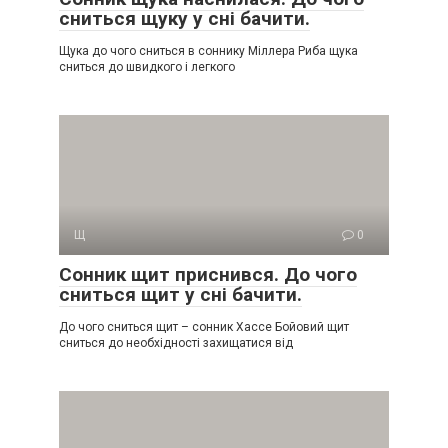
сниться щуку у сні бачити.
Щука до чого сниться в соннику Міллера Риба щука
сниться до швидкого і легкого
Щ
0
Сонник щит приснився. До чого
сниться щит у сні бачити.
До чого сниться щит – сонник Хассе Бойовий щит
сниться до необхідності захищатися від