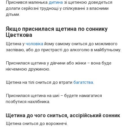
Приснився маленька
дитина
зі щетиною доведеться
долати серйозні труднощі у спілкуванні з власними
дітьми.
Якщо приснилася щетина по соннику
Цвєткова
Щетина у
чоловіка
йому самому сниться до можливого
заспіваю, або до пристрасті до алкоголю в майбутньому.
Приснилася щетина у дівчини або жінки – вона буде
нікчемною дружиною.
Щетина на тілі сниться до втрати
багатства
.
Приснилася щетина на шиї – будете намагатися
позбутися нахлібника.
Щетина до чого сниться, ассірійський сонник
Щетина сниться до ворожнечі.