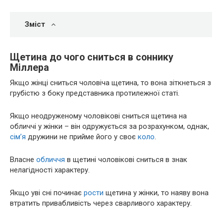
Зміст
Щетина до чого сниться в соннику
Міллера
Якщо жінці сниться чоловіча щетина, то вона зіткнеться з
грубістю з боку представника протилежної статі.
Якщо неодруженому чоловікові сниться щетина на
обличчі у жінки – він одружується за розрахунком, однак,
сім’я
дружини не прийме його у своє
коло
.
Власне
обличчя
в щетині чоловікові сниться в знак
нелагідності характеру.
Якщо уві сні починає
рости
щетина у жінки, то наяву вона
втратить привабливість через сварливого характеру.