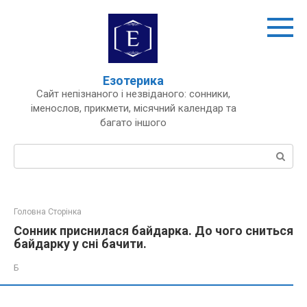
Перейти
до
вмісту
Езотерика
Сайт непізнаного і незвіданого: сонники,
іменослов, прикмети, місячний календар та
багато іншого
Пошук:
Головна Сторінка
Сонник приснилася байдарка. До чого сниться
байдарку у сні бачити.
Б