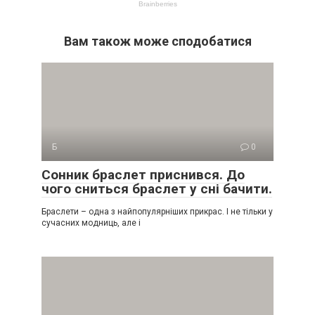
Вам також може сподобатися
Б
0
Сонник браслет приснився. До
чого сниться браслет у сні бачити.
Браслети – одна з найпопулярніших прикрас. І не тільки у
сучасних модниць, але і