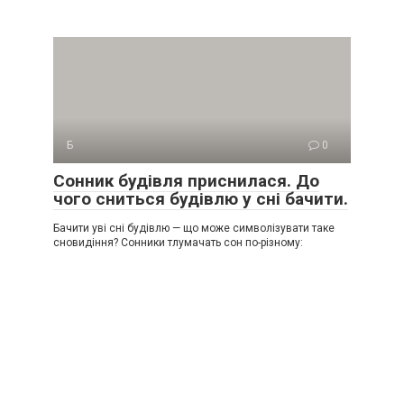
Б
0
Сонник будівля приснилася. До
чого сниться будівлю у сні бачити.
Бачити уві сні будівлю — що може символізувати таке
сновидіння? Сонники тлумачать сон по-різному: