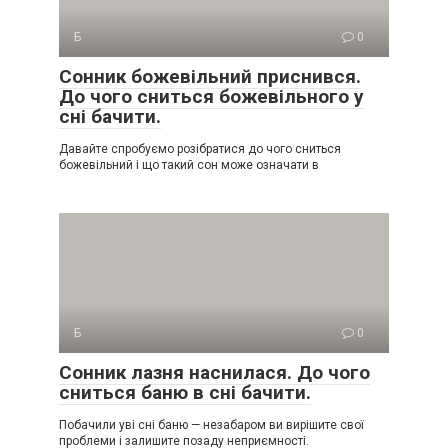
Б
0
Сонник божевільний приснився.
До чого сниться божевільного у
сні бачити.
Давайте спробуємо розібратися до чого сниться
божевільний і що такий сон може означати в
Б
0
Сонник лазня наснилася. До чого
сниться баню в сні бачити.
Побачили уві сні баню — незабаром ви вирішите свої
проблеми і залишите позаду неприємності.