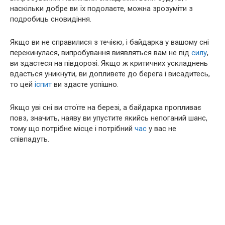
наскільки добре ви їх подолаєте, можна зрозуміти з
подробиць сновидіння.
Якщо ви не справилися з течією, і байдарка у вашому сні
перекинулася, випробування виявляться вам не під
силу
,
ви здастеся на півдорозі. Якщо ж критичних ускладнень
вдасться уникнути, ви допливете до берега і висадитесь,
то цей
іспит
ви здасте успішно.
Якщо уві сні ви стоїте на березі, а байдарка пропливає
повз, значить, наяву ви упустите якийсь непоганий шанс,
тому що потрібне місце і потрібний
час
у вас не
співпадуть.