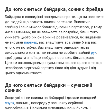
До чого сниться байдарка, сонник Фрейда
Байдарка в сновидінні повідомляє про те, що ви належите
до людей, що воліють плисти за течією. Вникати в
глибину і сенс міжособових відносин з партнером, у тому
числі і інтимних, ви не вважаєте за потрібне, більш того,
уникаєте цього. Як би вони не розвивалися, які ініціативи
не висував
партнер
, вас влаштовує все, лише б від вас
нічого не потрібно. Вас влаштовує одноманітність
сексуального життя, і ви ніколи не зробите зайвий
рух
,
щоб додати в неї що-небудь новеньке, більш цікаве.
Цілком закономірним результатом всього цього є те, що
незабаром черговий партнер тікає від цієї нудьги і від
цього одноманітності.
До чого сняться байдарки – сучасний
сонник
Якщо уві сні ви пливли на байдарці і долали складний
спуск
, значить, попереду у вас наяву серйозні
випробування. Наскільки складними вони будуть, і