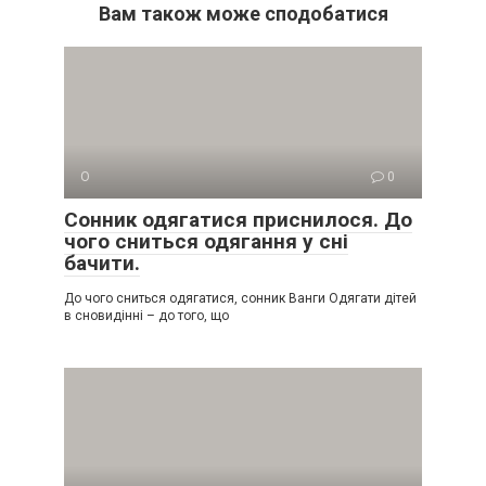
Вам також може сподобатися
О
0
Сонник одягатися приснилося. До
чого сниться одягання у сні
бачити.
До чого сниться одягатися, сонник Ванги Одягати дітей
в сновидінні – до того, що