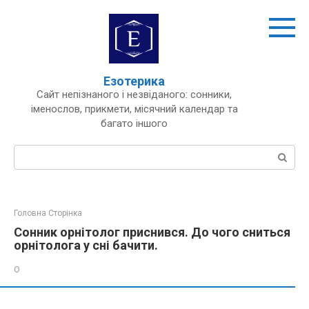
Перейти
до
вмісту
Езотерика
Сайт непізнаного і незвіданого: сонники,
іменослов, прикмети, місячний календар та
багато іншого
Пошук:
Головна Сторінка
Сонник орнітолог приснився. До чого сниться
орнітолога у сні бачити.
О