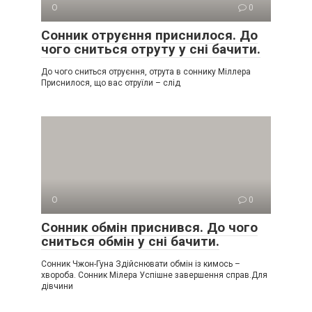
О
0
Сонник отруєння приснилося. До
чого сниться отруту у сні бачити.
До чого сниться отруєння, отрута в соннику Міллера
Приснилося, що вас отруїли – слід
О
0
Сонник обмін приснився. До чого
сниться обмін у сні бачити.
Сонник Чжон-Гуна Здійснювати обмін із кимось –
хвороба. Сонник Мілера Успішне завершення справ.Для
дівчини