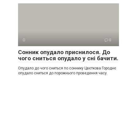
О
0
Сонник опудало приснилося. До
чого сниться опудало у сні бачити.
Опудало до чого сниться по соннику Цвєткова Городнє
опудало сниться до порожнього проведення часу.