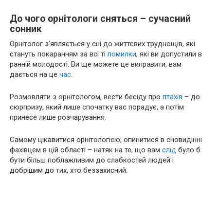
До чого орнітологи сняться – сучасний
сонник
Орнітолог з’являється у сні до життєвих труднощів, які
стануть покаранням за всі ті
помилки
, які ви допустили в
ранній молодості. Ви ще можете це виправити, вам
дається на це
час
.
Розмовляти з орнітологом, вести бесіду про
птахів
– до
сюрпризу, який лише спочатку вас порадує, а потім
принесе лише розчарування.
Самому цікавитися орнітологією, опинитися в сновидінні
фахівцем в цій області – натяк на те, що вам
слід
було б
бути більш поблажливим до слабкостей людей і
добрішим до тих, хто беззахисний.