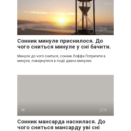
М
0
Сонник минуле приснилося. До
чого сниться минуле у сні бачити.
Минуле до чого сниться, сонник Лоффа Потрапити в
минуле, повернутися в події давно минулих
М
0
Сонник мансарда наснилася. До
чого сниться мансарду уві сні