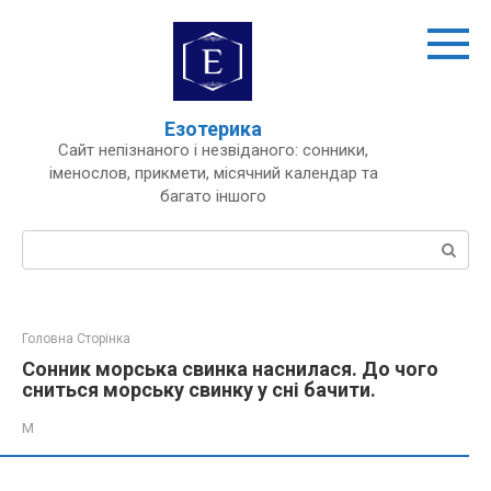
Перейти
до
вмісту
Езотерика
Сайт непізнаного і незвіданого: сонники,
іменослов, прикмети, місячний календар та
багато іншого
Пошук:
Головна Сторінка
Сонник морська свинка наснилася. До чого
сниться морську свинку у сні бачити.
М