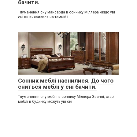
бачити.
Тлумачення сну мансарда в соннику Міллера Якщо уві
сні ви виявилися на темній і
М
0
Сонник меблі наснилися. До чого
сниться меблі у сні бачити.
Тлумачення сну меблі в соннику Міллера Звичні, старі
меблі в будинку можуть уві сні