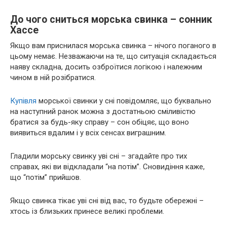
До чого сниться морська свинка – сонник
Хассе
Якщо вам приснилася морська свинка – нічого поганого в
цьому немає. Незважаючи на те, що ситуація складається
наяву складна, досить озброїтися логікою і належним
чином в ній розібратися.
Купівля
морської свинки у сні повідомляє, що буквально
на наступний ранок можна з достатньою сміливістю
братися за будь-яку справу – сон обіцяє, що воно
виявиться вдалим і у всіх сенсах виграшним.
Гладили морську свинку уві сні – згадайте про тих
справах, які ви відкладали “на потім”. Сновидіння каже,
що “потім” прийшов.
Якщо свинка тікає уві сні від вас, то будьте обережні –
хтось із близьких принесе великі проблеми.