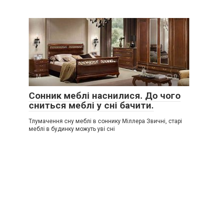
М
0
Сонник меблі наснилися. До чого
сниться меблі у сні бачити.
Тлумачення сну меблі в соннику Міллера Звичні, старі
меблі в будинку можуть уві сні