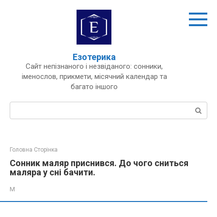
Перейти
до
вмісту
Езотерика
Сайт непізнаного і незвіданого: сонники,
іменослов, прикмети, місячний календар та
багато іншого
Пошук:
Головна Сторінка
Сонник маляр приснився. До чого сниться
маляра у сні бачити.
М