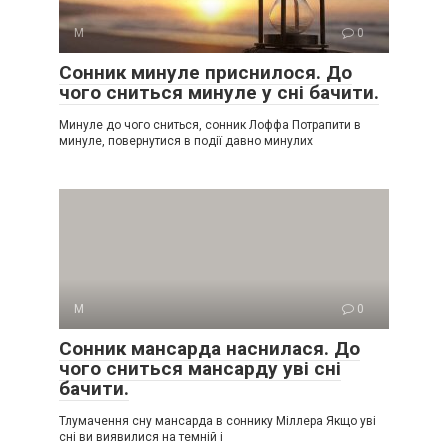
М
0
Сонник минуле приснилося. До
чого сниться минуле у сні бачити.
Минуле до чого сниться, сонник Лоффа Потрапити в
минуле, повернутися в події давно минулих
М
0
Сонник мансарда наснилася. До
чого сниться мансарду уві сні
бачити.
Тлумачення сну мансарда в соннику Міллера Якщо уві
сні ви виявилися на темній і