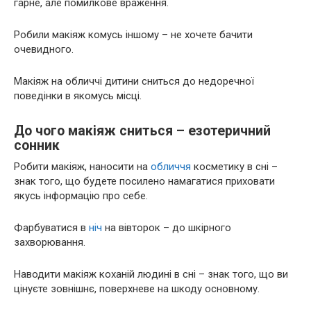
гарне, але помилкове враження.
Робили макіяж комусь іншому – не хочете бачити
очевидного.
Макіяж на обличчі дитини сниться до недоречної
поведінки в якомусь місці.
До чого макіяж сниться – езотеричний
сонник
Робити макіяж, наносити на
обличчя
косметику в сні –
знак того, що будете посилено намагатися приховати
якусь інформацію про себе.
Фарбуватися в
ніч
на вівторок – до шкірного
захворювання.
Наводити макіяж коханій людині в сні – знак того, що ви
цінуєте зовнішнє, поверхневе на шкоду основному.