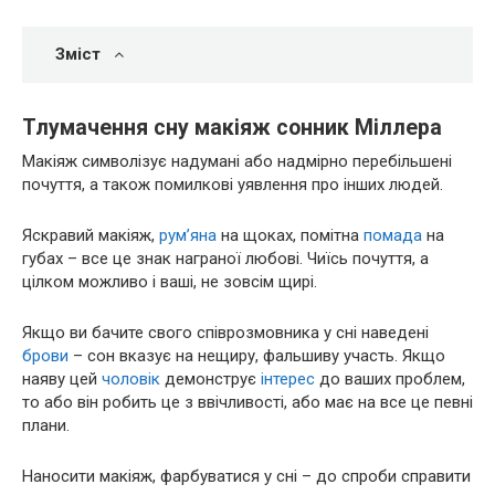
Зміст
Тлумачення сну макіяж сонник Міллера
Макіяж символізує надумані або надмірно перебільшені
почуття, а також помилкові уявлення про інших людей.
Яскравий макіяж,
рум’яна
на щоках, помітна
помада
на
губах – все це знак награної любові. Чиїсь почуття, а
цілком можливо і ваші, не зовсім щирі.
Якщо ви бачите свого співрозмовника у сні наведені
брови
– сон вказує на нещиру, фальшиву участь. Якщо
наяву цей
чоловік
демонструє
інтерес
до ваших проблем,
то або він робить це з ввічливості, або має на все це певні
плани.
Наносити макіяж, фарбуватися у сні – до спроби справити