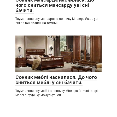
чого сниться мансарду уві сні
бачити.
Тлумачення сну мансарда в соннику Міллера Якщо уві
сні ви виявилися на темній і
М
0
Сонник меблі наснилися. До чого
сниться меблі у сні бачити.
Тлумачення сну меблі в соннику Міллера Звичні, старі
меблі в будинку можуть уві сні