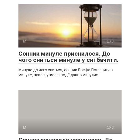
М
0
Сонник минуле приснилося. До
чого сниться минуле у сні бачити.
Минуле до чого сниться, сонник Лоффа Потрапити в
минуле, повернутися в події давно минулих
М
0
Сонник мансарда наснилася. До