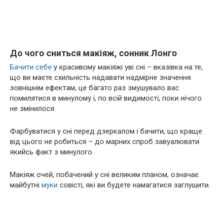
До чого сниться макіяж, сонник Лонго
Бачити себе
у красивому макіяжі уві сні – вказівка на те,
що ви маєте схильність надавати надмірне значення
зовнішнім ефектам, це багато раз змушувало вас
помилятися в минулому і, по всій видимості, поки нічого
не змінилося.
Фарбуватися у сні перед дзеркалом і бачити, що краще
від цього не робиться – до марних спроб завуалювати
якийсь факт з минулого.
Макіяж очей, побачений у сні великим планом, означає
майбутні
муки
совісті, які ви будете намагатися заглушити.