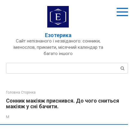
Перейти
до
вмісту
Езотерика
Сайт непізнаного і незвіданого: сонники,
іменослов, прикмети, місячний календар та
багато іншого
Пошук:
Головна Сторінка
Сонник макіяж приснився. До чого сниться
макіяж у сні бачити.
М