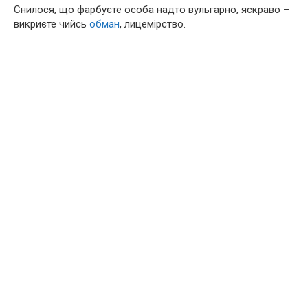
Снилося, що фарбуєте особа надто вульгарно, яскраво –
викриєте чийсь
обман
, лицемірство.