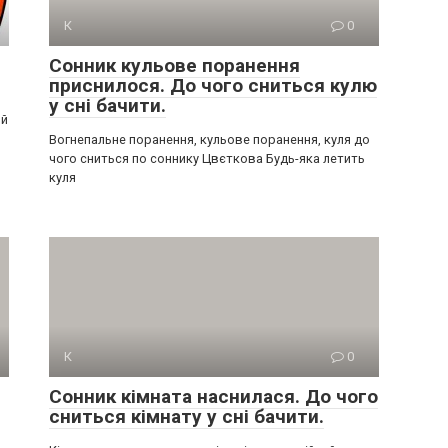
К
0
Сонник кульове поранення
приснилося. До чого сниться кулю
у сні бачити.
ий
Вогнепальне поранення, кульове поранення, куля до
чого сниться по соннику Цвєткова Будь-яка летить
куля
К
0
Сонник кімната наснилася. До чого
сниться кімнату у сні бачити.