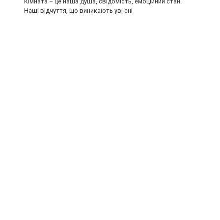
Кімната – це наша душа, свідомість, емоційний стан.
Наші відчуття, що виникають уві сні