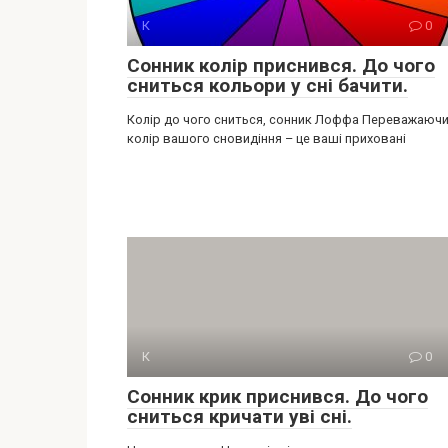
К
0
Сонник колір приснився. До чого
сниться кольори у сні бачити.
Колір до чого сниться, сонник Лоффа Переважаюч
колір вашого сновидіння – це ваші приховані
К
0
Сонник крик приснився. До чого
сниться кричати уві сні.