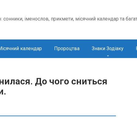
о: сонники, іменослов, прикмети, місячний календар та бага
Місячний календар
Пророцтва
Знаки Зодіаку
нилася. До чого сниться
и.