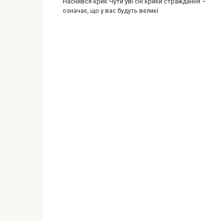
Наснився крик Чути уві сні крики страждання –
означає, що у вас будуть великі