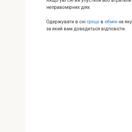
Якщо уві сні ви упустили або втратил
неправомірних діях.
Одержувати в сні
гроші
в
обмін
на яку
за який вам доведеться відповісти.