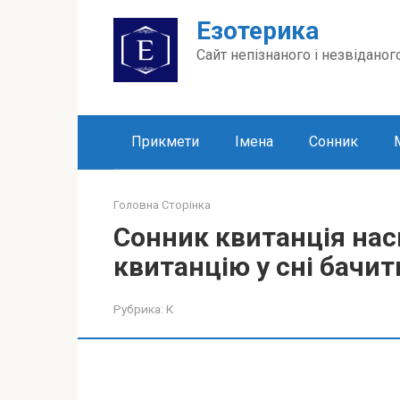
Перейти
Езотерика
до
вмісту
Сайт непізнаного і незвіданог
Прикмети
Імена
Сонник
Головна Сторінка
Сонник квитанція нас
квитанцію у сні бачит
Рубрика:
К