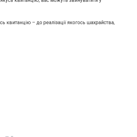
и якусь квитанцію, вас можуть звинуватити у
сь квитанцію – до реалізації якогось шахрайства,