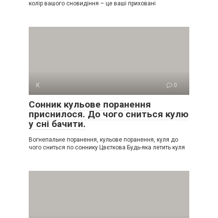
колір вашого сновидіння – це ваші приховані
К
0
Сонник кульове поранення
приснилося. До чого сниться кулю
у сні бачити.
Вогнепальне поранення, кульове поранення, куля до
чого сниться по соннику Цвєткова Будь-яка летить куля