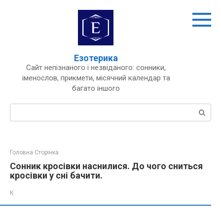
Перейти
до
вмісту
Езотерика
Сайт непізнаного і незвіданого: сонники,
іменослов, прикмети, місячний календар та
багато іншого
Пошук:
Головна Сторінка
Сонник кросівки наснилися. До чого сниться
кросівки у сні бачити.
К