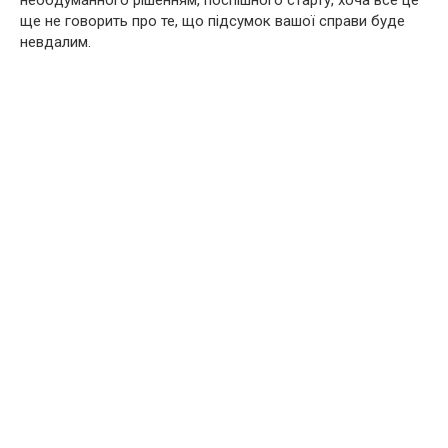
необдуманного рішенням, поспішного старту, хоча все це
ще не говорить про те, що підсумок вашої справи буде
невдалим.