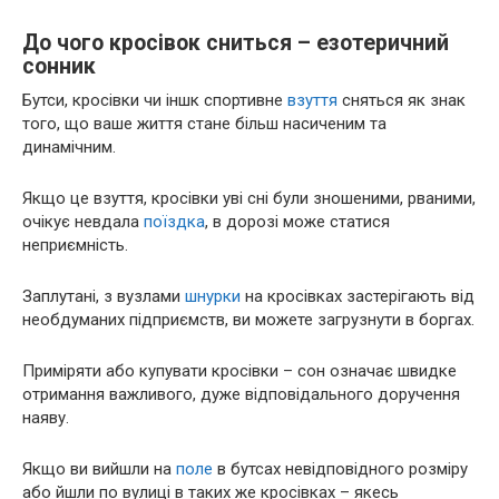
До чого кросівок сниться – езотеричний
сонник
Бутси, кросівки чи іншк спортивне
взуття
сняться як знак
того, що ваше життя стане більш насиченим та
динамічним.
Якщо це взуття, кросівки уві сні були зношеними, рваними,
очікує невдала
поїздка
, в дорозі може статися
неприємність.
Заплутані, з вузлами
шнурки
на кросівках застерігають від
необдуманих підприємств, ви можете загрузнути в боргах.
Приміряти або купувати кросівки – сон означає швидке
отримання важливого, дуже відповідального доручення
наяву.
Якщо ви вийшли на
поле
в бутсах невідповідного розміру
або йшли по вулиці в таких же кросівках – якесь