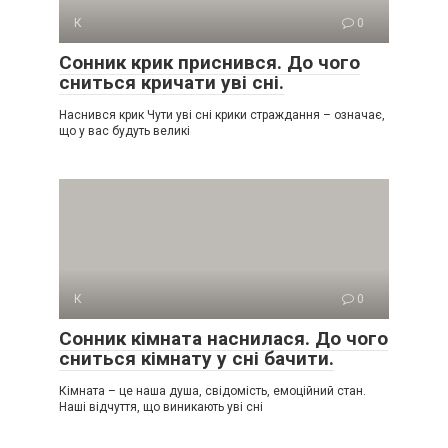
К
0
Сонник крик приснився. До чого
сниться кричати уві сні.
Наснився крик Чути уві сні крики страждання – означає,
що у вас будуть великі
К
0
Сонник кімната наснилася. До чого
сниться кімнату у сні бачити.
Кімната – це наша душа, свідомість, емоційний стан.
Наші відчуття, що виникають уві сні