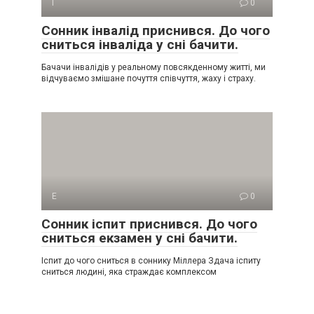
І
0
Сонник інвалід приснився. До чого
сниться інваліда у сні бачити.
Бачачи інвалідів у реальному повсякденному житті, ми
відчуваємо змішане почуття співчуття, жаху і страху.
Е
0
Сонник іспит приснився. До чого
сниться екзамен у сні бачити.
Іспит до чого сниться в соннику Міллера Здача іспиту
сниться людині, яка страждає комплексом