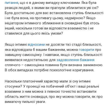
питання
, що є в даному випадку ключовими. Яка була
реакція людей, з якими ви прагнули зблизитися уві сні?
Була достатньою для вас встановлена ступінь близькості
і не була вона, на противагу цьому, надмірною? Якщо
ініціатором інтимного зближення в сновидінні був хтось
інший, наскільки готові ви відповісти взаємністю і не
ставилися для цього якісь умови?
Якщо інтимні
відносини
не досягли тієї стадії близькості,
яка відповідала б вашим бажанням, можна
говорити
про
завищену самооцінку. І навпаки, якщо ступінь близькості
виявилася недостатньою для
задоволення
бажання
сплячого – самооцінка повинна бути визнана заниженою.
В обох випадках потрібне психологічне коригування.
Наскільки платонічний характер мали зі сну інтимні
стосунки? У проекції на побачений об’єкт і ваші реальні
взаємини з ним можна з певною точністю встановити
область життя сновидця, про яку можна говорити, як про
вимагючу пильної уваги.