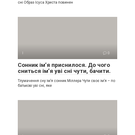
сні Образ Ісуса Христа повинен
І
0
Сонник ім’я приснилося. До чого
сниться ім’я уві сні чути, бачити.
Тлумачення сну ім’я сонник Міллера Чути своє ім’я – по
батькові уві сні, яке