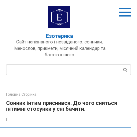
Перейти
до
вмісту
Езотерика
Сайт непізнаного і незвіданого: сонники,
іменослов, прикмети, місячний календар та
багато іншого
Пошук:
Головна Сторінка
Сонник інтим приснився. До чого сниться
інтимні стосунки у сні бачити.
І