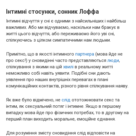
Інтимні стосунки, сонник Лоффа
Інтимні відчуття у сні є одними з найсильніших і найбільш
важливих. Або ми відчуваємо, наскільки нам бракує в
житті цього відчуття, або переживаємо його уві сні,
спілкуючись з цілком симпатичними нам людьми.
Примітно, що в якості інтимного
партнера
(мова йде не
про секс!) у сновидінні часто представляються
люди
,
спілкування з якими на цій
хвилі
в реальному житті
неможливо собі навіть уявити. Подібні сни дають
уявлення про наших внутрішніх перевагах в плані
комунікаційних контактів, різного рівня спілкування наяву.
Як вже було відмічено, не
слід
ототожнювати секс та
інтим, як сексуальний потяг і інтимне. Якщо в першому
випадку мова йде про фізичних потребах, то в другому на
перший план виходить моральне, емоційне єднання.
Для розуміння змісту сновидіння слід відповісти на