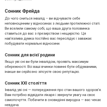
Сонник Фрейда
До чого сниться інвалід – ви відчуваєте себе
неповноцінним у відносинах з людьми протилежної статі.
Ви вселили самому собі, що ваша друга половинка
ставиться до вас з презирством і нещирістю. Ця
нав’язлива думка постійно вас переслідує і заважає
побудувати нормальні відносини.
Сонник для всієї родини
Якщо уві сні ви були інвалідом, проявіть максимум
обережності. Всі ваші вчинки повинні бути обдуманими,
інакше ви серйозно зіпсуєте свою репутацію.
Сонник ХХІ століття
Інвалід уві сні — попередження про стан вашого здоров’я.
Вам потрібно відвідати лікаря і звернути увагу на своє
самопочуття. Побачити в сновидінні виродка — вас чекає
невдача.