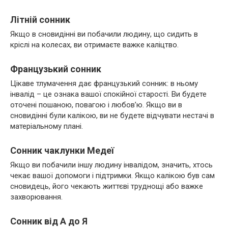
Літній сонник
Якщо в сновидінні ви побачили людину, що сидить в
кріслі на колесах, ви отримаєте важке каліцтво.
Французький сонник
Цікаве тлумачення дає французький сонник: в ньому
інвалід – це ознака вашої спокійної старості. Ви будете
оточені пошаною, повагою і любов’ю. Якщо ви в
сновидінні були калікою, ви не будете відчувати нестачі в
матеріальному плані.
Сонник чаклунки Медеї
Якщо ви побачили іншу людину інвалідом, значить, хтось
чекає вашої допомоги і підтримки. Якщо калікою був сам
сновидець, його чекають життєві труднощі або важке
захворювання.
Сонник від А до Я