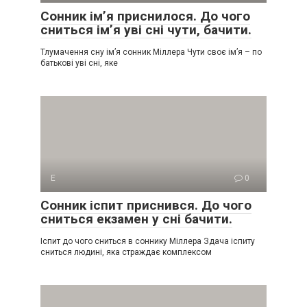
Сонник ім’я приснилося. До чого
сниться ім’я уві сні чути, бачити.
Тлумачення сну ім’я сонник Міллера Чути своє ім’я – по
батькові уві сні, яке
Е
0
Сонник іспит приснився. До чого
сниться екзамен у сні бачити.
Іспит до чого сниться в соннику Міллера Здача іспиту
сниться людині, яка страждає комплексом