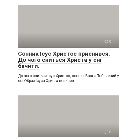
І
0
Сонник Ісус Христос приснився.
До чого сниться Христа у сні
бачити.
До чого сниться Ісус Христос, сонник Ванги Побачений у
сні Образ Ісуса Христа повинен
І
0