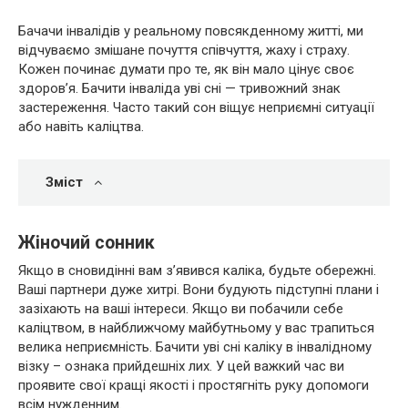
Бачачи інвалідів у реальному повсякденному житті, ми
відчуваємо змішане почуття співчуття, жаху і страху.
Кожен починає думати про те, як він мало цінує своє
здоров’я. Бачити інваліда уві сні — тривожний знак
застереження. Часто такий сон віщує неприємні ситуації
або навіть каліцтва.
Зміст
Жіночий сонник
Якщо в сновидінні вам з’явився каліка, будьте обережні.
Ваші партнери дуже хитрі. Вони будують підступні плани і
зазіхають на ваші інтереси. Якщо ви побачили себе
каліцтвом, в найближчому майбутньому у вас трапиться
велика неприємність. Бачити уві сні каліку в інвалідному
візку – ознака прийдешніх лих. У цей важкий час ви
проявите свої кращі якості і простягніть руку допомоги
всім нужденним.