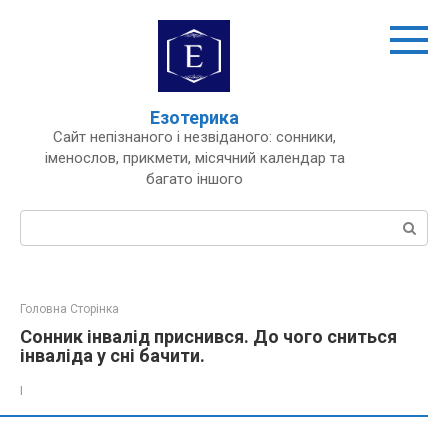
Перейти
до
вмісту
Езотерика
Сайт непізнаного і незвіданого: сонники,
іменослов, прикмети, місячний календар та
багато іншого
Пошук:
Головна Сторінка
Сонник інвалід приснився. До чого сниться
інваліда у сні бачити.
І