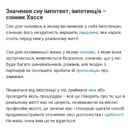
Значення сну імпотент, імпотенція –
сонник Хассе
Сон для чоловіка, в якому він виявляє у себе імпотенцію,
означає його нездатність вирішити
завдання
, яке наразі
стоїть перед ним у реальному житті.
Сон для незаміжньої жінки, у якому
чоловік
, з яким вона
зустрічається, виявляється безсилою, означає, що у неї
буде багато шанувальників, романів, але жоден з
партнерів не поспішить зробити їй
пропозицію
про
заміжжя.
Лікуватися від імпотенції у сні, приймати
ліки
або
проходити якісь процедури – все це говорить про те, що в
реальному житті вас не цінують, незважаючи на високі
професійні якості, це зачіпає вас і спонукає шукати спосіб
продемонструвати оточенню свої достоїнства і
здібності
.
На жаль, поки вам це не вдається.