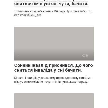
сниться ім’я уві сні чути, бачити.
Тлумачення сну ім’я сонник Міллера Чути своє ім’я – по
батькові уві сні, яке
І
0
Сонник інвалід приснився. До чого
сниться інваліда у сні бачити.
Бачачи інвалідів у реальному повсякденному житті, ми
відчуваємо змішане почуття співчуття, жаху і страху.