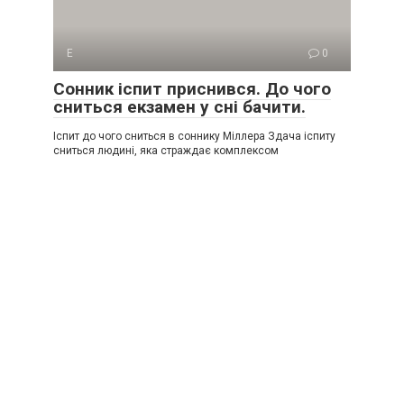
Е
0
Сонник іспит приснився. До чого
сниться екзамен у сні бачити.
Іспит до чого сниться в соннику Міллера Здача іспиту
сниться людині, яка страждає комплексом