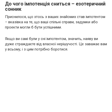
До чого імпотенція сниться – езотеричний
сонник
Приснилося, що хтось з ваших знайомих став імпотентом
– вказівка на те, що ваші спільні справи, задумки або
проекти могли б бути успішними.
Якщо ви самі були у сні імпотентом, значить, наяву ви
дуже страждаєте від власної нерішучості. Це заважає вам
у всьому, і з цим потрібно боротися.