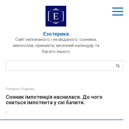
Перейти
до
вмісту
Езотерика
Сайт непізнаного і незвіданого: сонники,
іменослов, прикмети, місячний календар та
багато іншого
Пошук:
Головна Сторінка
Сонник імпотенція наснилася. До чого
сниться імпотента у сні бачити.
І