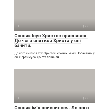
І
0
Сонник Ісус Христос приснився.
До чого сниться Христа у сні
бачити.
До чого сниться Ісус Христос, сонник Ванги Побачений у
сні Образ Ісуса Христа повинен
І
0
Сонник ім’я приснилося. До чого