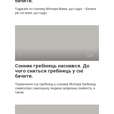
бачити.
Годувати по соннику Міллера Мама, що годує – Бачити
уві сні мати, що годує
Г
0
Сонник гребінець наснився. До
чого сниться гребінець у сні
бачити.
Тлумачення сну гребінець у соннику Міллера Гребінець
символізує самооцінку людини, моральну охайність, а
також