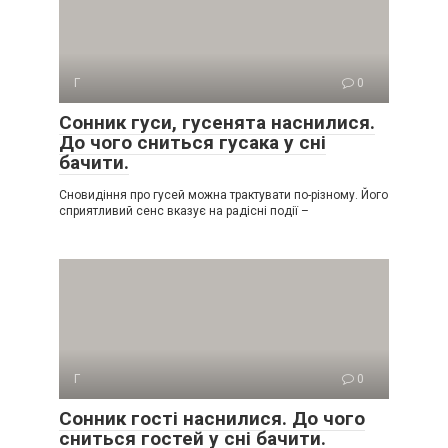
Г
0
Сонник гуси, гусенята наснилися.
До чого сниться гусака у сні
бачити.
Сновидіння про гусей можна трактувати по-різному. Його
сприятливий сенс вказує на радісні події –
Г
0
Сонник гості наснилися. До чого
сниться гостей у сні бачити.