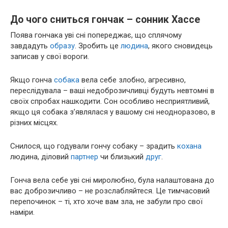
До чого сниться гончак – сонник Хассе
Поява гончака уві сні попереджає, що сплячому
завдадуть
образу
. Зробить це
людина
, якого сновидець
записав у свої вороги.
Якщо гонча
собака
вела себе злобно, агресивно,
переслідувала – ваші недоброзичливці будуть невтомні в
своїх спробах нашкодити. Сон особливо несприятливий,
якщо ця собака з’являлася у вашому сні неодноразово, в
різних місцях.
Снилося, що годували гончу собаку – зрадить
кохана
людина, діловий
партнер
чи близький
друг
.
Гонча вела себе уві сні миролюбно, була налаштована до
вас доброзичливо – не розслабляйтеся. Це тимчасовий
перепочинок – ті, хто хоче вам зла, не забули про свої
наміри.