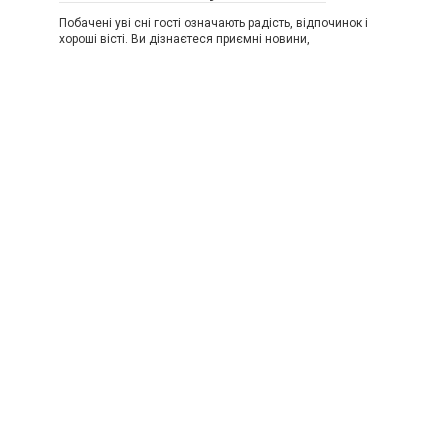
Побачені уві сні гості означають радість, відпочинок і
хороші вісті. Ви дізнаєтеся приємні новини,