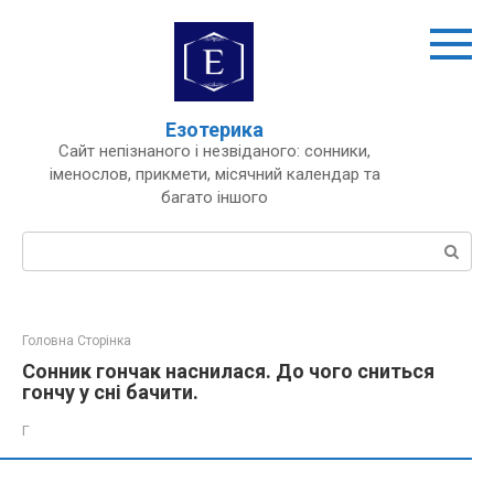
Перейти
до
вмісту
Езотерика
Сайт непізнаного і незвіданого: сонники,
іменослов, прикмети, місячний календар та
багато іншого
Пошук:
Головна Сторінка
Сонник гончак наснилася. До чого сниться
гончу у сні бачити.
Г