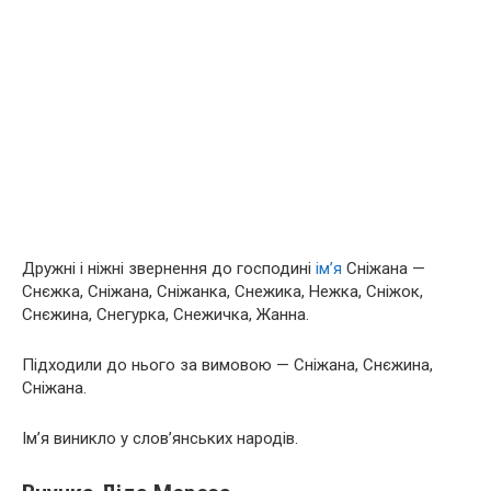
Дружні і ніжні звернення до господині
ім’я
Сніжана —
Снєжка, Сніжана, Сніжанка, Снежика, Нежка, Сніжок,
Снєжина, Снегурка, Снежичка, Жанна.
Підходили до нього за вимовою — Сніжана, Снєжина,
Сніжана.
Ім’я виникло у слов’янських народів.