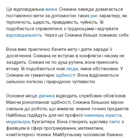
Це відповідальна
жінка
. Сніжана завжди домагається
поставленої мети за допомогою таких
рис
характеру, як
терплячість, щирість, правдивість, чуйність. Їй
подобається справлятися з труднощами і відчувати
відповідальність
. Через це Сніжана більше поважає себе.
Вона вміє практично бачити мету і діяти заради її
досягнення. Сніжана не вступає в конфлікти і нікому не
заздрить. Сніжані не по душі рутина, вона приносить
втому. Їй подобаються нові
люди
, зміна обстановки. У
Сніжани не гуманітарні
здібності
. Вона відрізняється
сильною логікою і природною чутливістю.
Основне місце
дівчина
відводить службових обов’язків.
Маючи різнопланові здібності, Сніжана більшою мірою
схильна до роботи, що вимагає знання точних предметів.
Найбільш підійдуть для неї професії
інженера
,
юриста
,
модельєра
, бухгалтера. Вона створить щасливу
сім’ю
з
фахівцем в сфері програмування, математики,
комп’ютерної техніки. Майбутньому чоловікові бажано