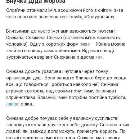
Внучка Діда Мороза
Слов’яни отримали ім’я, асоціюючи його з снігом, з-за
чого воно має значення «сніговий», «Снігуронька».
Близькими до нього іменами вважаються іноземні —
Сніжана, Снєжина, Сніжко (останнім ім’ям називають
чоловіків). Одну з коротких форм імені — Жанна можна
знайти і в списку самостійних імен. Від нього іноді
зустрічається варіант Снежанна з двома «н».
Сніжана досить уразлива і чутлива через тонку
організацію душі. Вона занадто близько бере до серця
все, що говориться і робиться навколо неї. Сніжана
втрачає контроль над своїми почуттями, слізлива і
сприйнятлива. Власниці імені потрібна постійна турбота,
ласка
, опіка.
Сніжана добре почуває себе у великому суспільстві,
запрошує компанії друзів до себе додому. Сніжана з тих
людей, які завжди допоможуть, принесуть користь. По
натурі носителька імені складна. Сніжана має звичку