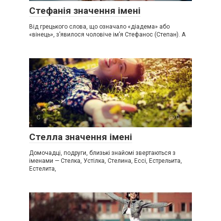
Стефанія значення імені
Від грецького слова, що означало «діадема» або
«вінець», з’явилося чоловіче ім’я Стефанос (Степан). А
С
0
Стелла значення імені
Домочадці, подруги, близькі знайомі звертаються з
іменами — Стелка, Устілка, Стелина, Ессі, Естрельита,
Естелита,