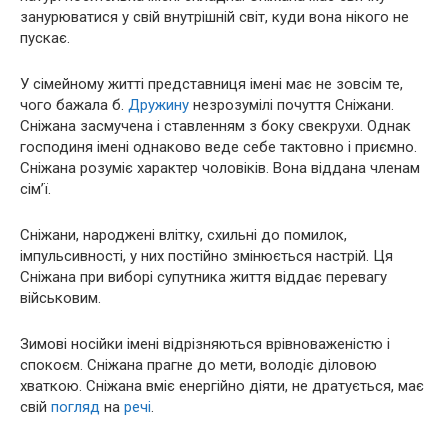
занурюватися у свій внутрішній світ, куди вона нікого не
пускає.
У сімейному житті представниця імені має не зовсім те,
чого бажала б.
Дружину
незрозумілі почуття Сніжани.
Сніжана засмучена і ставленням з боку свекрухи. Однак
господиня імені однаково веде себе тактовно і приємно.
Сніжана розуміє характер чоловіків. Вона віддана членам
сім’ї.
Сніжани, народжені влітку, схильні до помилок,
імпульсивності, у них постійно змінюється настрій. Ця
Сніжана при виборі супутника життя віддає перевагу
військовим.
Зимові носійки імені відрізняються врівноваженістю і
спокоєм. Сніжана прагне до мети, володіє діловою
хваткою. Сніжана вміє енергійно діяти, не дратується, має
свій
погляд
на
речі
.