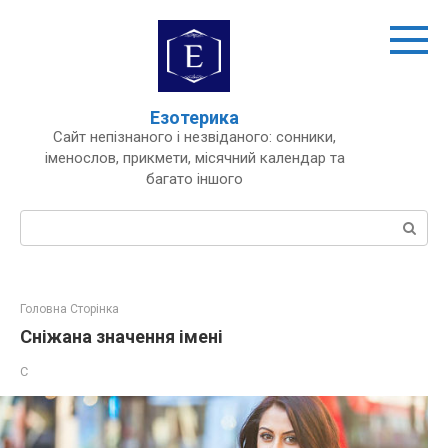
Перейти
до
вмісту
Езотерика
Сайт непізнаного і незвіданого: сонники,
іменослов, прикмети, місячний календар та
багато іншого
Пошук:
Головна Сторінка
Сніжана значення імені
С