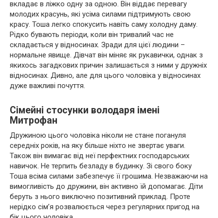
вкладає в ліжко одну за одною. Він віддає перевагу
молодих красунь, які усіма силами підтримують свою
красу. Тоша легко спокусить навіть саму холодну даму.
Рідко бувають періоди, коли він тривалий час не
складається у відносинах. Зради для цієї людини –
нормальне явище. Дівчат він міняє як рукавички, однак з
якихось загадкових причин залишається з ними у дружніх
відносинах. Дивно, але для цього чоловіка у відносинах
дуже важливі почуття.
Сімейні стосунки володаря імені
Митрофан
Дружиною цього чоловіка ніколи не стане погануля
середніх років, на яку більше ніхто не звертає уваги.
Також він вимагає від неї перфектних господарських
навичок. Не терпить безладу в будинку. Зі свого боку
Тоша всіма силами забезпечує її грошима. Незважаючи на
вимогливість до дружини, він активно їй допомагає. Діти
беруть з нього виключно позитивний приклад. Проте
нерідко сім’я розвалюється через регулярних пригод на
бік цього чоловіка.