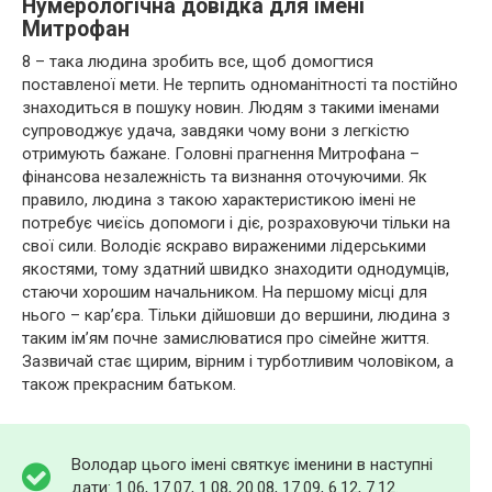
Нумерологічна довідка для імені
Митрофан
8 – така людина зробить все, щоб домогтися
поставленої мети. Не терпить одноманітності та постійно
знаходиться в пошуку новин. Людям з такими іменами
супроводжує удача, завдяки чому вони з легкістю
отримують бажане. Головні прагнення Митрофана –
фінансова незалежність та визнання оточуючими. Як
правило, людина з такою характеристикою імені не
потребує чиєїсь допомоги і діє, розраховуючи тільки на
свої сили. Володіє яскраво вираженими лідерськими
якостями, тому здатний швидко знаходити однодумців,
стаючи хорошим начальником. На першому місці для
нього – кар’єра. Тільки дійшовши до вершини, людина з
таким ім’ям почне замислюватися про сімейне життя.
Зазвичай стає щирим, вірним і турботливим чоловіком, а
також прекрасним батьком.
Володар цього імені святкує іменини в наступні
дати: 1.06, 17.07, 1.08, 20.08, 17.09, 6.12, 7.12.