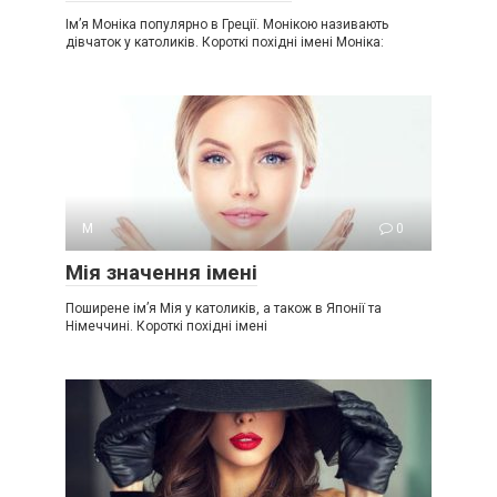
Ім’я Моніка популярно в Греції. Монікою називають
дівчаток у католиків. Короткі похідні імені Моніка:
М
0
Мія значення імені
Поширене ім’я Мія у католиків, а також в Японії та
Німеччині. Короткі похідні імені