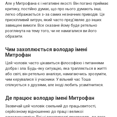
Але у Митрофана є і негативні якості. Він погано приймає
критику, постійно думає, що про нього думають інші,
легко ображається з-за самих незначних приводів. Це
прискіпливий хитрун, який часто пред’являє до інших
завищені вимоги. Все сказане йому буде ретельно
розглянута на тему того, чи не намагалися ви його
образити.
Чим захоплюється володар імені
Митрофан
Цей чоловік часто цікавиться філософією і питаннями
добра і зла. Будь-яку ситуацію, яка трапляється в житті
або світі, він ретельно аналізує, намагаючись зрозуміти,
чим керувалися її учасники. У вільний час Тоша
спілкується з друзями, але іноді любить усамітнитися.
Де працює володар імені Митрофан
Зазвичай цей чоловік схильний до працьовитості,
серйозному відношенню до праці і великої