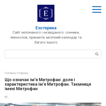
Перейти
до
вмісту
Езотерика
Сайт непізнаного і незвіданого: сонники,
іменослов, прикмети, місячний календар та
багато іншого
Пошук:
Головна Сторінка
Що означає ім’я Митрофан: доля і
характеристика ім’я Митрофан. Таємниця
імені Митрофан
М