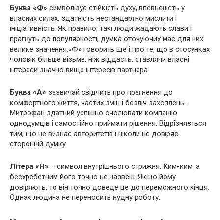
Буква «Ф»
символізує стійкість духу, впевненість у
власних силах, здатність нестандартно мислити і
ініціативність. Як правило, такі люди жадають слави і
прагнуть до популярності, думка оточуючих має для них
велике значення.«Ф» говорить ще і про те, що в стосунках
чоловік більше візьме, ніж віддасть, ставлячи власні
інтереси значно вище інтересів партнера.
Буква «А»
зазвичай свідчить про прагнення до
комфортного життя, частих змін і безліч захоплень.
Митрофан здатний успішно очолювати компанію
однодумців і самостійно приймати рішення. Відрізняється
тим, що не визнає авторитетів і ніколи не довіряє
сторонній думку.
Літера «Н»
– символ внутрішнього стрижня. Ким-ким, а
бесхребетним його точно не назвеш. Якщо йому
довіряють, то він точно доведе це до переможного кінця.
Однак людина не переносить нудну роботу.