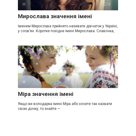
М
0
Мирослава значення імені
Іменем Мирослава прийнято називати дівчаток у Україні,
у слов’ян. Коротке похідне імені Мирослава: Славочка,
М
0
Міра значення імені
Якщо ви володарка імені Міра або хочете так назвати
свою дочку, то знайте —