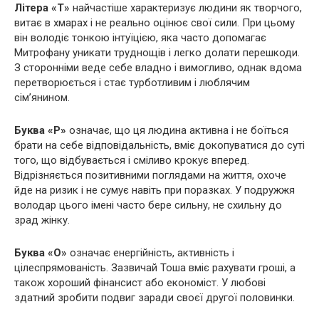
Літера «Т»
найчастіше характеризує людини як творчого,
витає в хмарах і не реально оцінює свої сили. При цьому
він володіє тонкою інтуїцією, яка часто допомагає
Митрофану уникати труднощів і легко долати перешкоди.
З сторонніми веде себе владно і вимогливо, однак вдома
перетворюється і стає турботливим і люблячим
сім’янином.
Буква
«
Р
»
означає, що ця людина активна і не боїться
брати на себе відповідальність, вміє докопуватися до суті
того, що відбувається і сміливо крокує вперед.
Відрізняється позитивними поглядами на життя, охоче
йде на ризик і не сумує навіть при поразках. У подружжя
володар цього імені часто бере сильну, не схильну до
зрад жінку.
Буква
«О»
означає енергійність, активність і
цілеспрямованість. Зазвичай Тоша вміє рахувати гроші, а
також хороший фінансист або економіст. У любові
здатний зробити подвиг заради своєї другої половинки.