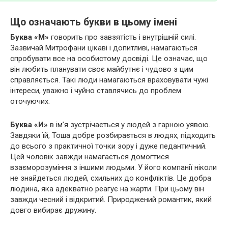
Що означають букви в цьому імені
Буква «М»
говорить про завзятість і внутрішній силі.
Зазвичай Митрофани цікаві і допитливі, намагаються
спробувати все на особистому досвіді. Це означає, що
він
любить планувати своє майбутнє і чудово з цим
справляється. Такі люди намагаються враховувати чужі
інтереси, уважно і чуйно ставлячись до проблем
оточуючих.
Буква «И»
в ім’я зустрічається у людей з гарною уявою.
Завдяки їй, Тоша добре розбирається в людях, підходить
до всього з практичної точки зору і дуже педантичний.
Цей чоловік завжди намагається домогтися
взаєморозуміння з іншими людьми. У його компанії ніколи
не знайдеться людей, схильних до конфліктів. Це добра
людина, яка адекватно реагує на жарти. При цьому він
завжди чесний і відкритий. Природжений романтик, який
довго вибирає дружину.