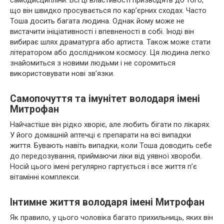
самодисципліни. Всі ці властивості призводять до того,
що він швидко просувається по кар’єрних сходах. Часто
Тоша досить багата людина. Однак йому може не
вистачити ініціативності і впевненості в собі. Іноді він
вибирає шлях драматурга або артиста. Також може стати
літератором або дослідником космосу. Ця людина легко
знайомиться з новими людьми і не соромиться
використовувати нові зв’язки.
Самопочуття та імунітет володаря імені
Митрофан
Найчастіше він рідко хворіє, але любить бігати по лікарях.
У його домашній аптечці є препарати на всі випадки
життя. Бувають навіть випадки, коли Тоша доводить себе
до передозування, приймаючи ліки від уявної хвороби.
Носій цього імені регулярно гартується і все життя п’є
вітамінні комплекси.
Інтимне життя володаря імені Митрофан
Як правило, у цього чоловіка багато прихильниць, яких він