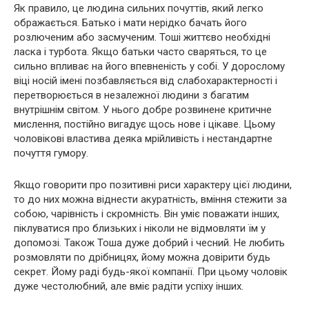
Як правило, це людина сильних почуттів, який легко
ображається. Батько і мати нерідко бачать його
розлюченим або засмученим. Тоші життєво необхідні
ласка і турбота. Якщо батьки часто сваряться, то це
сильно впливає на його впевненість у собі. У дорослому
віці носій імені позбавляється від слабохарактерності і
перетворюється в незалежної людини з багатим
внутрішнім світом. У нього добре розвинене критичне
мислення, постійно вигадує щось нове і цікаве. Цьому
чоловікові властива деяка мрійливість і нестандартне
почуття гумору.
Якщо говорити про позитивні риси характеру цієї людини,
то до них можна віднести акуратність, вміння стежити за
собою, чарівність і скромність. Він уміє поважати інших,
піклуватися про близьких і ніколи не відмовляти їм у
допомозі. Також Тоша дуже добрий і чесний. Не любить
розмовляти по дрібницях, йому можна довірити будь
секрет. Йому раді будь-якої компанії. При цьому чоловік
дуже честолюбний, але вміє радіти успіху інших.