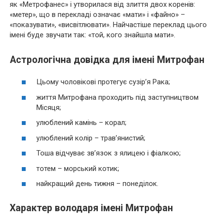
як «Метрофанес» і утворилася від злиття двох коренів:
«метер», що в перекладі означає «мати» і «файно» –
«показувати», «висвітлювати». Найчастіше переклад цього
імені буде звучати так: «той, кого знайшла мати».
Астрологічна довідка для імені Митрофан
Цьому чоловікові протегує сузір’я Рака;
життя Митрофана проходить під заступництвом
Місяця;
улюблений камінь – корал;
улюблений колір – трав’янистий;
Тоша відчуває зв’язок з ялицею і фіалкою;
тотем – морський котик;
найкращий день тижня – понеділок.
Характер володаря імені Митрофан