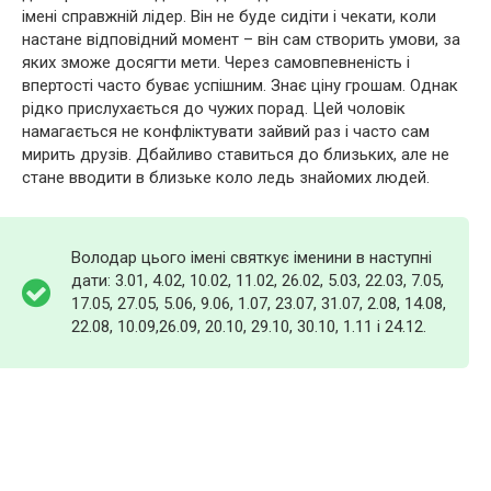
імені справжній лідер. Він не буде сидіти і чекати, коли
настане відповідний момент – він сам створить умови, за
яких зможе досягти мети. Через самовпевненість і
впертості часто буває успішним. Знає ціну грошам. Однак
рідко прислухається до чужих порад. Цей чоловік
намагається не конфліктувати зайвий раз і часто сам
мирить друзів. Дбайливо ставиться до близьких, але не
стане вводити в близьке коло ледь знайомих людей.
Володар цього імені святкує іменини в наступні
дати: 3.01, 4.02, 10.02, 11.02, 26.02, 5.03, 22.03, 7.05,
17.05, 27.05, 5.06, 9.06, 1.07, 23.07, 31.07, 2.08, 14.08,
22.08, 10.09,26.09, 20.10, 29.10, 30.10, 1.11 і 24.12.