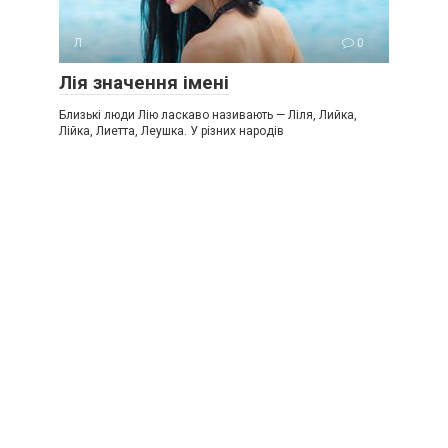
Л
0
Лія значення імені
Близькі люди Лію ласкаво називають — Ліля, Лийка,
Лійка, Лиетта, Леушка. У різних народів