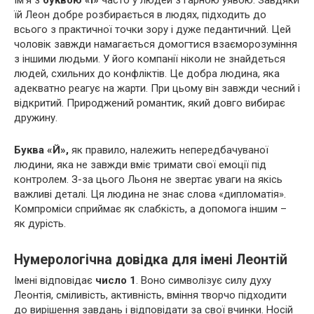
Ім’я з
буквою «І»
часто у людей з гарною уявою. Завдяки
їй Леон добре розбирається в людях, підходить до
всього з практичної точки зору і дуже педантичний. Цей
чоловік завжди намагається домогтися взаєморозуміння
з іншими людьми. У його компанії ніколи не знайдеться
людей, схильних до конфліктів. Це добра людина, яка
адекватно реагує на жарти. При цьому він завжди чесний і
відкритий. Природжений романтик, який довго вибирає
дружину.
Буква «Й»,
як правило, належить непередбачуваної
людини, яка не завжди вміє тримати свої емоції під
контролем. З-за цього Льоня не звертає уваги на якісь
важливі деталі. Ця людина не знає слова «дипломатія».
Компроміси сприймає як слабкість, а допомога іншим –
як дурість.
Нумерологічна довідка для імені Леонтій
Імені відповідає
число 1
. Воно символізує силу духу
Леонтія, сміливість, активність, вміння творчо підходити
до вирішення завдань і відповідати за свої вчинки. Носій