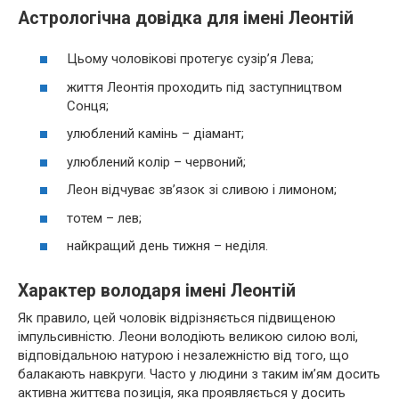
Астрологічна довідка для імені Леонтій
Цьому чоловікові
протегує сузір’я Лева;
життя Леонтія проходить під заступництвом
Сонця;
улюблений камінь – діамант;
улюблений колір – червоний;
Леон відчуває зв’язок зі сливою і лимоном;
тотем – лев;
найкращий день тижня – неділя.
Характер володаря імені Леонтій
Як правило, цей чоловік відрізняється підвищеною
імпульсивністю. Леони володіють великою силою волі,
відповідальною натурою і незалежністю від того, що
балакають навкруги. Часто у людини з таким ім’ям досить
активна життєва позиція, яка проявляється у досить