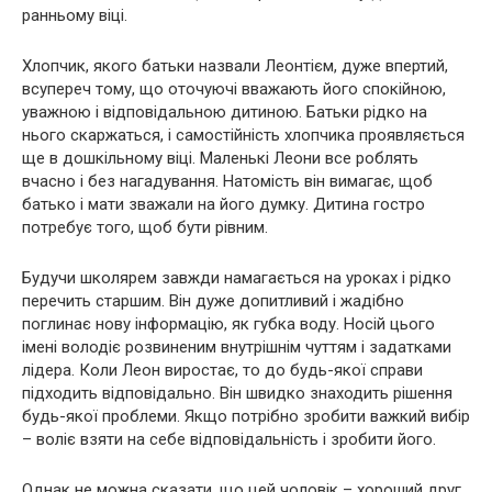
ранньому віці.
Хлопчик, якого батьки назвали Леонтієм, дуже впертий,
всупереч тому, що оточуючі вважають його спокійною,
уважною і відповідальною дитиною. Батьки рідко на
нього скаржаться, і самостійність хлопчика проявляється
ще в дошкільному віці. Маленькі Леони все роблять
вчасно і без нагадування. Натомість він вимагає, щоб
батько і мати зважали на його думку. Дитина гостро
потребує того, щоб бути рівним.
Будучи школярем завжди намагається на уроках і рідко
перечить старшим. Він дуже допитливий і жадібно
поглинає нову інформацію, як губка воду. Носій цього
імені володіє розвиненим внутрішнім чуттям і задатками
лідера. Коли Леон виростає, то до будь-якої справи
підходить відповідально. Він швидко знаходить рішення
будь-якої проблеми. Якщо потрібно зробити важкий вибір
– воліє взяти на себе відповідальність і зробити його.
Однак не можна сказати, що цей чоловік – хороший друг.