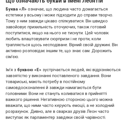
Що означають букви в імені Леонтій
Буква «Л»
означає, що людина часто домагається
естетики у всьому і може підходити до справи творчо.
Тому з ним завжди цікаво спілкуватися. Він швидко
завойовує прихильність оточуючих, також готовий
поступитися, якщо на нього не тиснути. Цей чоловік
любить влаштовувати сюрпризи і не проти, коли
трапляється щось несподіване. Вірний своїй дружині. Він
активно розповідає іншим те, що знає сам. Дорожить
сім’єю.
Ім’я з
буквою
«Е»
зустрічається людей, які відрізняються
завзятістю у виконанні поставленого завдання. Вони
товариські, мають потребу в постійному
самовдосконаленні й завжди намагаються бути
головними. Вони не стануть коливатися в прийнятті
важкого рішення. Негативною стороною цього можна
вважати, що ними часто керують емоції, а не холодний
розрахунок. Дивно, але в сварках друзів Леон часто
виступає як парламентер завдяки своїй чарівності.