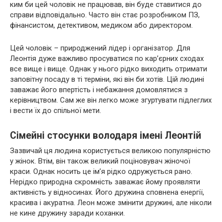
ким би цей чоловік не працював, він буде ставитися до
справи відповідально. Часто він стає розробником ПЗ,
фінансистом, детективом, медиком або директором.
Цей чоловік – природжений лідер і організатор. Для
Леонтія дуже важливо просуватися по кар’єрних сходах
все вище і вище. Однак у нього рідко виходить отримати
заповітну посаду в ті терміни, які він би хотів. Цій людині
заважає його впертість і небажання домовлятися з
керівництвом. Сам же він легко може згуртувати підлеглих
і вести їх до спільної мети.
Сімейні стосунки володаря імені Леонтій
Зазвичай ця людина користується великою популярністю
у жінок. Втім, він також великий поціновувач жіночої
краси. Однак носить це ім’я рідко одружується рано.
Нерідко природна скромність заважає йому проявляти
активність у відносинах. Його дружина сповнена енергії,
красива і акуратна. Леон може змінити дружині, але ніколи
не кине дружину заради коханки.