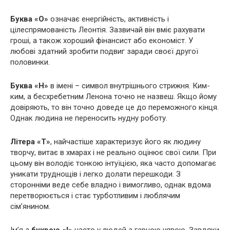
Буква
«О»
означає енергійність, активність і
цілеспрямованість Леонтія. Зазвичай він вміє рахувати
гроші, а також хороший фінансист або економіст. У
любові здатний зробити подвиг заради своєї другої
половинки.
Буква «Н»
в імені – символ внутрішнього стрижня. Ким-
ким, а бесхребетним Ленона точно не назвеш. Якщо йому
довіряють, то він точно доведе це до переможного кінця.
Однак людина не переносить нудну роботу.
Літера «Т»
, найчастіше характеризує його як людину
творчу, витає в хмарах і не реально оцінює свої сили. При
цьому він володіє тонкою інтуїцією, яка часто допомагає
уникати труднощів і легко долати перешкоди. З
сторонніми веде себе владно і вимогливо, однак вдома
перетворюється і стає турботливим і люблячим
сім’янином.