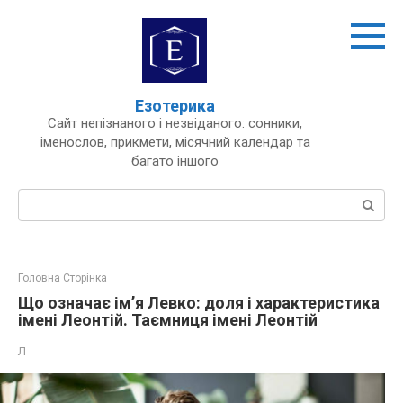
Перейти
до
вмісту
Езотерика
Сайт непізнаного і незвіданого: сонники,
іменослов, прикмети, місячний календар та
багато іншого
Пошук:
Головна Сторінка
Що означає ім’я Левко: доля і характеристика
імені Леонтій. Таємниця імені Леонтій
Л