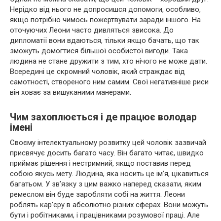
Нерідко від нього не допросишся допомоги, особливо,
якщо потрібно чимось пожертвувати заради іншого. На
оточуючих Леони часто дивляться звисока. До
дипломатії вони вдаються, тільки якщо бачать, що так
зможуть домогтися більшої особистої вигоди. Така
людина не стане дружити з тим, хто нічого не може дати.
Всередині це скромний чоловік, який страждає від
самотності, створеного ним самим. Свої негативніше риси
він ховає за вишуканими манерами.
Чим захоплюється і де працює володар
імені
Своєму інтелектуальному розвитку цей чоловік зазвичай
присвячує досить багато часу. Він багато читає, швидко
приймає рішення і нестримний, якщо поставив перед
собою якусь мету. Людина, яка носить це ім’я, цікавиться
багатьом. У зв’язку з цим важко наперед сказати, яким
ремеслом він буде заробляти собі на життя. Леони
роблять кар’єру в абсолютно різних сферах. Вони можуть
бути і робітниками, і працівниками розумової праці. Але